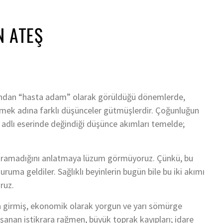
N ATEŞ
afından “hasta adam” olarak görüldüğü dönemlerde,
nlemek adına farklı düşünceler gütmüşlerdir. Çoğunluğun
” adlı eserinde değindiği düşünce akımları temelde;
rtaramadığını anlatmaya lüzum görmüyoruz. Çünkü, bu
ma geldiler. Sağlıklı beyinlerin bugün bile bu iki akımı
ruz.
ra girmiş, ekonomik olarak yorgun ve yarı sömürge
nan istikrara rağmen, büyük toprak kayıpları; idare