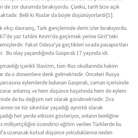
i de zor durumda bırakıyordu. Çünkü, tarih bize açık
tadır. Belli ki Ruslar da böyle düşünüyorlardı[1].
ırkçı davranış, Türk gençlerinde derin izler bırakıyordu.
7’de yaz tatilini Kırım’da geçirmek yerine Girit’teki
emişlerdir. Fakat Odesa’ya geçtikleri sırada pasaportları
ir. Bu olay yaşandığında Gaspıralı 17 yaşında idi.
üşmanlığı içerikli Slavizm, tüm Rus okullarında hakim
llar da o dönemlere denk gelmektedir. Önceleri Rusya
ayarcasına eylemlerde bulunan Gaspıralı, zaman içerisinde
na zarar anlamış ve hem düşünce hayatında hem de eylem
erinde de bu değişim net olarak görülmektedir. Zira
ının ne tür sıkıntılar yaşadığı ayrıntılı olarak
aşadığı het yerde etkisini gösteriyor, onların benliğine
illiyetçiliğini özendirici eğitim verilen Türklerde bu
ul’a uzanacak kutsal düşünce yolculuklarına neden