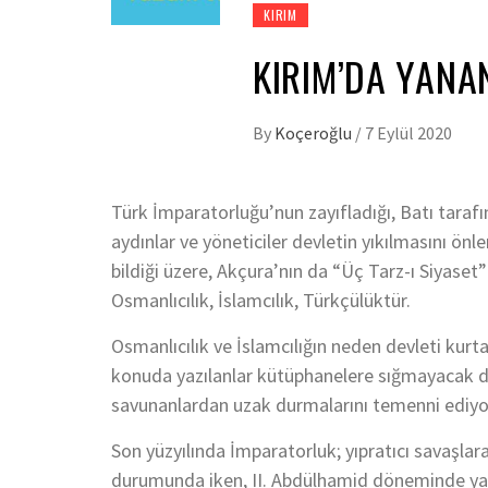
KIRIM
KIRIM’DA YANA
By
Koçeroğlu
/
7 Eylül 2020
Türk İmparatorluğu’nun zayıfladığı, Batı tar
aydınlar ve yöneticiler devletin yıkılmasını ö
bildiği üzere, Akçura’nın da “Üç Tarz-ı Siyaset
Osmanlıcılık, İslamcılık, Türkçülüktür.
Osmanlıcılık ve İslamcılığın neden devleti ku
konuda yazılanlar kütüphanelere sığmayacak duru
savunanlardan uzak durmalarını temenni ediyo
Son yüzyılında İmparatorluk; yıpratıcı savaşla
durumunda iken, II. Abdülhamid döneminde yaşa