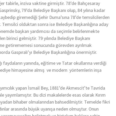
 tabirle, inziva vaktine girmiştir. 78’de Bahçesaray
Gasprinsky, 79’da Belediye Başkanı olup, 84 yılına kadar
kaybedip giremediği Şehir Duma’sına 78’de temsilcilerden
r. Temsilci olduktan sonra ise Belediye Başkanlığına aday
dönemde başkan yardımcısı da seçimle belirlenmekte
n birinci gelmiştir. 79 yılında Belediye Başkanı
rine getirememesi sonucunda görevden ayrılmak
orda Gaspıralı’yı Belediye Başkanlığına önermiştir.
ğı faydaların yanında, eğitime ve Tatar okullarına verdiği
lediye himayesine almış ve modern yöntemlerin inşa
yayımcılık yapan İsmail Bey, 1881’de Akmescit’te Tavrida
ale yayımlamıştır. Bu dizi makalelerde esas olarak Kırım
ünyadan bihaber olmalarından bahsedilmiştir. Temelde fikri
ydınlar arasında büyük uyanışa neden olmuştur. Onun
e yaramayacağını belirtmek ve birtakım haklara sahip