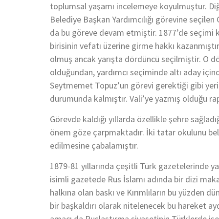
toplumsal yaşamı incelemeye koyulmuştur. Diğer
Belediye Başkan Yardımcılığı görevine seçilen 
da bu göreve devam etmiştir. 1877’de seçimi 
birisinin vefatı üzerine girme hakkı kazanmıştı
olmuş ancak yarışta dördüncü seçilmiştir. O 
olduğundan, yardımcı seçiminde altı aday içinde
Seytmemet Topuz’un görevi gerektiği gibi ye
durumunda kalmıştır. Vali’ye yazmış olduğu rap
Görevde kaldığı yıllarda özellikle şehre sağladı
önem göze çarpmaktadır. İki tatar okulunu be
edilmesine çabalamıştır.
1879-81 yıllarında çeşitli Türk gazetelerinde 
isimli gazetede Rus İslamı adında bir dizi mak
halkına olan baskı ve Kırımlıların bu yüzden d
bir başkaldırı olarak nitelenecek bu hareket a
amacı da Ruslaştırma siyasetinin Türklerde iş