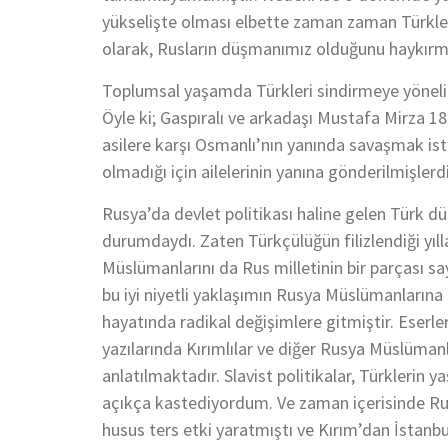
yükselişte olması elbette zaman zaman Türkler
olarak, Rusların düşmanımız olduğunu haykırmak
Toplumsal yaşamda Türkleri sindirmeye yönelik 
Öyle ki; Gaspıralı ve arkadaşı Mustafa Mirza 186
asilere karşı Osmanlı’nın yanında savaşmak ist
olmadığı için ailelerinin yanına gönderilmişlerd
Rusya’da devlet politikası haline gelen Türk d
durumdaydı. Zaten Türkçülüğün filizlendiği yı
Müslümanlarını da Rus milletinin bir parçası s
bu iyi niyetli yaklaşımın Rusya Müslümanları
hayatında radikal değişimlere gitmiştir. Eserl
yazılarında Kırımlılar ve diğer Rusya Müslümanlar
anlatılmaktadır. Slavist politikalar, Türklerin y
açıkça kastediyordum. Ve zaman içerisinde Rus m
husus ters etki yaratmıştı ve Kırım’dan İstanb