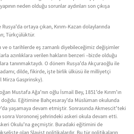
apının neden olduğu sorunlar aydınları son çıkışa
e Rusya’da ortaya çıkan, Kırım-Kazan dolaylarında
an; Türkçülüktür.
ı ve o tarihlerde eş zamanlı diyebileceğimiz değişimler
rla azınlıklara verilen hakların benzeri –bizde olduğu
klara tanınmaktaydı. O dönem Rusya’da Akçuraoğlu ile
damı; dilde, fikirde, işte birlik ülküsü ile milliyetçi
il Mirza Gasprinsky).
doğan Mustafa Ağa’nın oğlu İsmail Bey, 1851’de Kırım’ın
de doğdu. Eğitimine Bahçesaray’da Müslüman okulunda
ay’da yaşamaya devam etmiştir. Sonrasında Akmescit’teki
n sonra Vorononej şehrindeki askeri okula devam etti.
ri Okulu’na geçmiştir. Buradaki eğitimini de
işte olan Slavist politikalardır. Bu tür politikaların