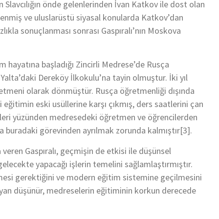
Slavcılığın önde gelenlerinden İvan Katkov ile dost olan
ilenmiş ve uluslarüstü siyasal konularda Katkov’dan
sızlıkla sonuçlanması sonrası Gaspıralı’nın Moskova
m hayatına başladığı Zincirli Medrese’de Rusça
Yalta’daki Dereköy İlkokulu’na tayin olmuştur. İki yıl
retmeni olarak dönmüştür. Rusça öğretmenliği dışında
 eğitimin eski usüllerine karşı çıkmış, ders saatlerini çan
irileri yüzünden medresedeki öğretmen ve öğrencilerden
nda buradaki görevinden ayrılmak zorunda kalmıştır[3].
veren Gaspıralı, geçmişin de etkisi ile düşünsel
elecekte yapacağı işlerin temelini sağlamlaştırmıştır.
mesi gerektiğini ve modern eğitim sistemine geçilmesini
sayan düşünür, medreselerin eğitiminin korkun derecede