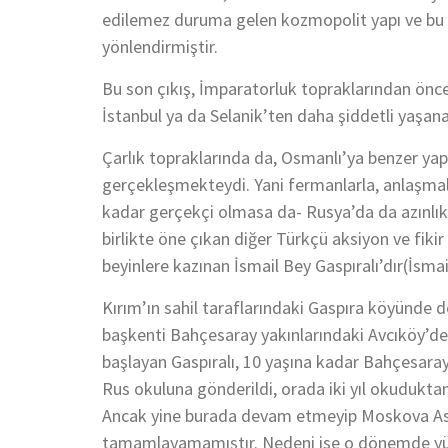
edilemez duruma gelen kozmopolit yapı ve bu y
yönlendirmiştir.
Bu son çıkış, İmparatorluk topraklarından önc
İstanbul ya da Selanik’ten daha şiddetli yaşan
Çarlık topraklarında da, Osmanlı’ya benzer yap
gerçekleşmekteydi. Yani fermanlarla, anlaşmala
kadar gerçekçi olmasa da- Rusya’da da azınlı
birlikte öne çıkan diğer Türkçü aksiyon ve fikir a
beyinlere kazınan İsmail Bey Gaspıralı’dır(İsma
Kırım’ın sahil taraflarındaki Gaspıra köyünde 
başkenti Bahçesaray yakınlarındaki Avcıköy’
başlayan Gaspıralı, 10 yaşına kadar Bahçesar
Rus okuluna gönderildi, orada iki yıl okudukta
Ancak yine burada devam etmeyip Moskova Aske
tamamlayamamıştır. Nedeni ise o dönemde yüksel