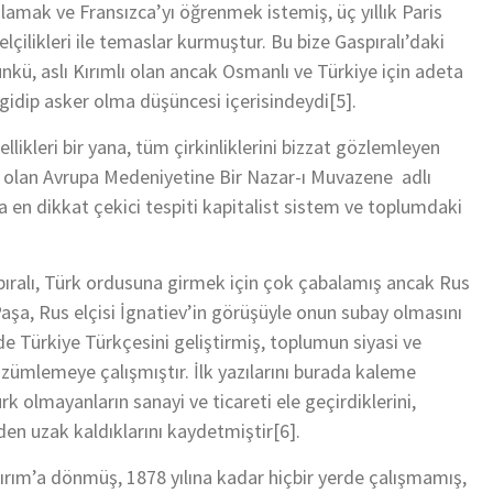
mlamak ve Fransızca’yı öğrenmek istemiş, üç yıllık Paris
lçilikleri ile temaslar kurmuştur. Bu bize Gaspıralı’daki
ünkü, aslı Kırımlı olan ancak Osmanlı ve Türkiye için adeta
 gidip asker olma düşüncesi içerisindeydi[5].
llikleri bir yana, tüm çirkinliklerini bizzat gözlemleyen
cak olan Avrupa Medeniyetine Bir Nazar-ı Muvazene adlı
da en dikkat çekici tespiti kapitalist sistem ve toplumdaki
pıralı, Türk ordusuna girmek için çok çabalamış ancak Rus
şa, Rus elçisi İgnatiev’in görüşüyle onun subay olmasını
inde Türkiye Türkçesini geliştirmiş, toplumun siyasi ve
ümlemeye çalışmıştır. İlk yazılarını burada kaleme
 olmayanların sanayi ve ticareti ele geçirdiklerini,
en uzak kaldıklarını kaydetmiştir[6].
ırım’a dönmüş, 1878 yılına kadar hiçbir yerde çalışmamış,