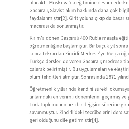
olacaktı. Moskova’da eğitimine devam ederken 
Gaspıralı, Slavist akım hakkında daha çok bilg
faydalanmıştır[2]. Girit yoluna çıkıp da başarı
macerası da sonlanmıştır.
Kırım’a dönen Gaspıralı 400 Ruble maaşla eğiti
öğretmenliğine başlamıştır. Bir buçuk yıl sonra 
sonra tekrardan Zincirli Medrese’ye Rusça öğ
Türkçe dersleri de veren Gaspıralı; medrese tipi
çalarak belirtmiştir. Bu uygulamaları ve eleşt
ölüm tehditleri almıştır. Sonrasında 1871 yılı
Öğretmenlik yıllarında kendini sürekli okumaya 
anlamdaki en verimli dönemlerini geçirmiş ve g
Türk toplumunun hızlı bir değişim sürecine gir
savunmuştur. Zincirli’deki tecrübelerini ders 
geri olduğunu dile getirmiştir[4].