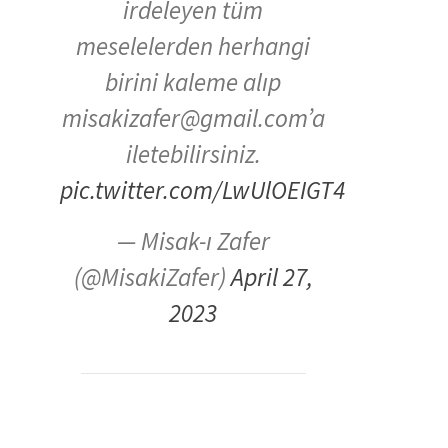
irdeleyen tüm
meselelerden herhangi
birini kaleme alıp
misakizafer@gmail.com’a
iletebilirsiniz.
pic.twitter.com/LwUlOEIGT4
— Misak-ı Zafer
(@MisakiZafer)
April 27,
2023