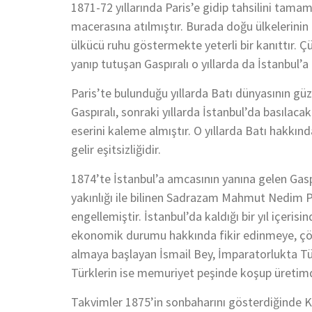
1871-72 yıllarında Paris’e gidip tahsilini tama
macerasına atılmıştır. Burada doğu ülkelerinin e
ülkücü ruhu göstermekte yeterli bir kanıttır. Ç
yanıp tutuşan Gaspıralı o yıllarda da İstanbul’a
Paris’te bulunduğu yıllarda Batı dünyasının güze
Gaspıralı, sonraki yıllarda İstanbul’da basıla
eserini kaleme almıştır. O yıllarda Batı hakkın
gelir eşitsizliğidir.
1874’te İstanbul’a amcasının yanına gelen Gas
yakınlığı ile bilinen Sadrazam Mahmut Nedim Pa
engellemiştir. İstanbul’da kaldığı bir yıl içeris
ekonomik durumu hakkında fikir edinmeye, çöz
almaya başlayan İsmail Bey, İmparatorlukta Türk
Türklerin ise memuriyet peşinde koşup üretimd
Takvimler 1875’in sonbaharını gösterdiğinde K