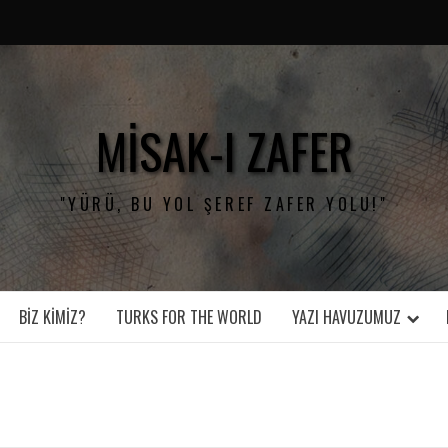
MISAK-I ZAFER
"YÜRÜ, BU YOL ŞEREF ZAFER YOLU!"
BIZ KIMIZ?
TURKS FOR THE WORLD
YAZI HAVUZUMUZ