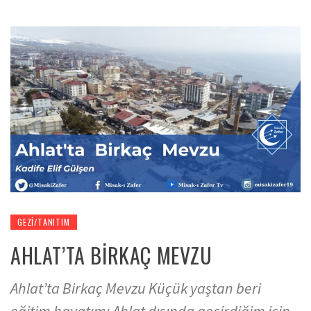
GEZI/TANITIM
AHLAT’TA BİRKAÇ MEVZU
Ahlat’ta Birkaç Mevzu Küçük yaştan beri
eğitim hayatımı Ahlat dışında geçirdiğim için