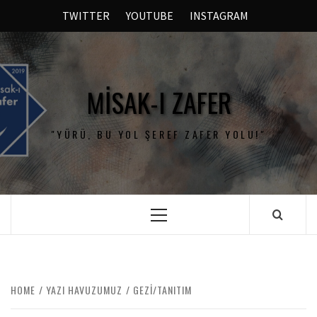
TWITTER
YOUTUBE
INSTAGRAM
MISAK-I ZAFER
"YÜRÜ, BU YOL ŞEREF ZAFER YOLU!"
HOME
YAZI HAVUZUMUZ
GEZI/TANITIM