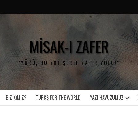
MISAK-I ZAFER
"YÜRÜ, BU YOL ŞEREF ZAFER YOLU!"
BIZ KIMIZ?
TURKS FOR THE WORLD
YAZI HAVUZUMUZ