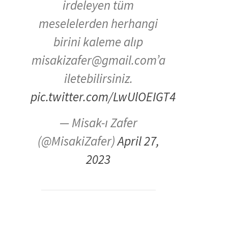
irdeleyen tüm
meselelerden herhangi
birini kaleme alıp
misakizafer@gmail.com’a
iletebilirsiniz.
pic.twitter.com/LwUlOEIGT4
— Misak-ı Zafer
(@MisakiZafer)
April 27,
2023