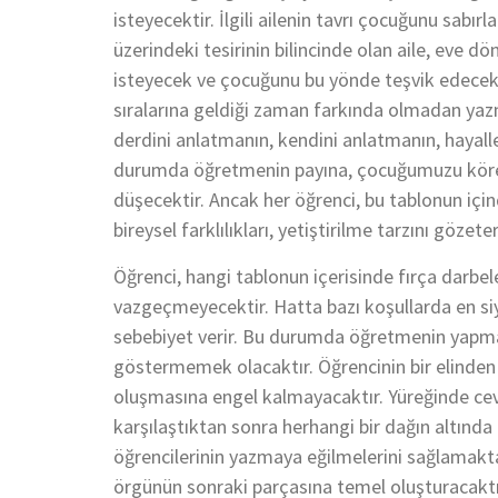
isteyecektir. İlgili ailenin tavrı çocuğunu sabırl
üzerindeki tesirinin bilincinde olan aile, eve 
isteyecek ve çocuğunu bu yönde teşvik edecek
sıralarına geldiği zaman farkında olmadan ya
derdini anlatmanın, kendini anlatmanın, hayalle
durumda öğretmenin payına, çocuğumuzu köre
düşecektir. Ancak her öğrenci, bu tablonun içi
bireysel farklılıkları, yetiştirilme tarzını göz
Öğrenci, hangi tablonun içerisinde fırça darbel
vazgeçmeyecektir. Hatta bazı koşullarda en si
sebebiyet verir. Bu durumda öğretmenin yapm
göstermemek olacaktır. Öğrencinin bir elinden
oluşmasına engel kalmayacaktır. Yüreğinde cevh
karşılaştıktan sonra herhangi bir dağın altın
öğrencilerinin yazmaya eğilmelerini sağlamakta
örgünün sonraki parçasına temel oluşturacaktır