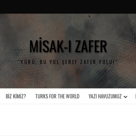
MISAK-I ZAFER
"YÜRÜ, BU YOL ŞEREF ZAFER YOLU!"
BIZ KIMIZ?
TURKS FOR THE WORLD
YAZI HAVUZUMUZ