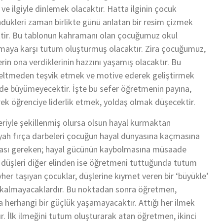
a ve ilgiyle dinlemek olacaktır. Hatta ilginin çocuk
döndükleri zaman birlikte günü anlatan bir resim çizmek
tir. Bu tablonun kahramanı olan çocuğumuz okul
zmaya karşı tutum oluşturmuş olacaktır. Zira çocuğumuz,
rin ona verdiklerinin hazzını yaşamış olacaktır. Bu
ltmeden teşvik etmek ve motive ederek geliştirmek
nde büyümeyecektir. İşte bu sefer öğretmenin payına,
eterek öğrenciye liderlik etmek, yoldaş olmak düşecektir.
eriyle şekillenmiş olursa olsun hayal kurmaktan
yah fırça darbeleri çocuğun hayal dünyasına kaçmasına
ası gereken; hayal gücünün kaybolmasına müsaade
 düşleri diğer elinden ise öğretmeni tuttuğunda tutum
er taşıyan çocuklar, düşlerine kıymet veren bir ‘büyükle’
da kalmayacaklardır. Bu noktadan sonra öğretmen,
 herhangi bir güçlük yaşamayacaktır. Attığı her ilmek
. İlk ilmeğini tutum oluşturarak atan öğretmen, ikinci