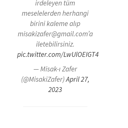
irdeleyen tüm
meselelerden herhangi
birini kaleme alıp
misakizafer@gmail.com’a
iletebilirsiniz.
pic.twitter.com/LwUlOEIGT4
— Misak-ı Zafer
(@MisakiZafer)
April 27,
2023