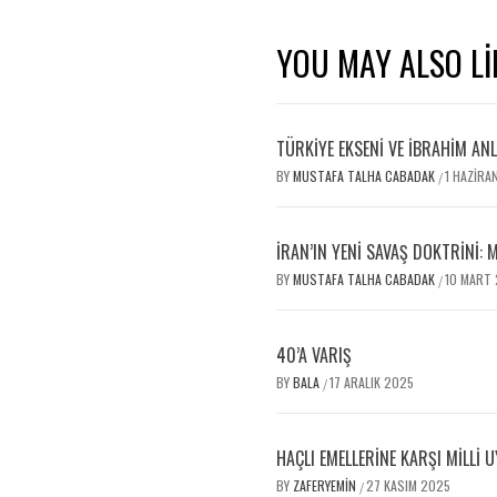
YOU MAY ALSO LI
TÜRKİYE EKSENİ VE İBRAHİM AN
BY
MUSTAFA TALHA CABADAK
1 HAZIRA
/
İRAN’IN YENI SAVAŞ DOKTRINI:
BY
MUSTAFA TALHA CABADAK
10 MART
/
40’A VARIŞ
BY
BALA
17 ARALIK 2025
/
HAÇLI EMELLERİNE KARŞI MİLLİ U
BY
ZAFERYEMIN
27 KASIM 2025
/