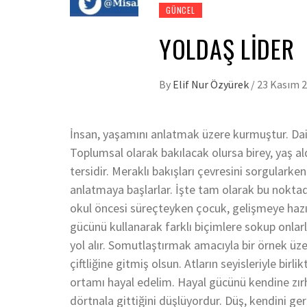
GÜNCEL
YOLDAŞ LIDER
By
Elif Nur Özyürek
/
23 Kasım 
İnsan, yaşamını anlatmak üzere kurmuştur. Dai
Toplumsal olarak bakılacak olursa birey, yaş al
tersidir. Meraklı bakışları çevresini sorgularke
anlatmaya başlarlar. İşte tam olarak bu noktad
okul öncesi süreçteyken çocuk, gelişmeye hazır
gücünü kullanarak farklı biçimlere sokup onlarla
yol alır. Somutlaştırmak amacıyla bir örnek üze
çiftliğine gitmiş olsun. Atların seyisleriyle birli
ortamı hayal edelim. Hayal gücünü kendine zırh
dörtnala gittiğini düşlüyordur. Düş, kendini g