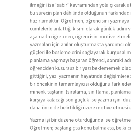
ilmeğini ise ‘sabır’ kavramından yola çıkarak 
bu sürecin plan dâhilinde olduğunun farkındad
hazırlamaktır. Öğretmen, öğrencisini yazmaya ha
cümlelerle anlattığı kısmi olarak günlük adını v
aşamada öğretmen, öğrencisini motive etmeli, 
yazmaları için anılar oluşturmakta yardımcı olm
güçleri ile beslemelerini sağlayarak kurgusal me
planlama yapmayı başaran öğrenci, sonraki adı
öğrenciden kusursuz bir yazı beklememek olaca
gittiğini, yazı yazmanın hayatında değişimlere
bir öncekinin tamamlayıcısı olduğunu fark edec
mihenk taşlarını (sıralama, sınıflama, planlam
karşıya kalacağı son güçlük ise yazma işini düz
daha önce de belirtildiği üzere motive etmesi 
Yazma işi bir düzene oturduğunda ise öğretmen
Öğretmen; başlangıçta konu bulmakta, belki cü