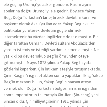
ele geçirip Urumçi’ye asker gönderir. Kasım ayının
sonlarına doğru Urumçi’yi ele geçirir. Böylece Yakup
Beg, Doğu Türkistan’ı birleştirerek devletini kurar ve
başkent olarak Aksu’yu ilan eder. Yakup Beg akıllıca
politikalar yürüterek devletini güçlendirmek
istemektedir bu yüzden İngilizlerle dost olmuştur. Bir
diğer taraftan Osmanlı Devleti sultanı Abdülaziz’den
yardım istemiş ve istediği yardımı kısmen almıştır. Ne
yazık ki bu devlet Yakup Beg’in ömründen öteye
gitmemiştir. Mayıs 1878 yılında Yakup Beg hayata
gözlerini kaparken, Çin intikam ateşiyle tutuşmaktadır.
Çinin Kaşgar’ı işgal ettikten sonra yaptıkları ilk iş, Yakup
Beg’in mezarını bulup, Yakup Beg’in naaşını ateşe
vermek olur. Doğu Türkistan bölgesinin ismi işgalden
sonra imparatorun talimatıyla Xin Jian (Şin-cang) yani
Sincan oldu. Çin milliyetçilerinin 1911 yılında Çin