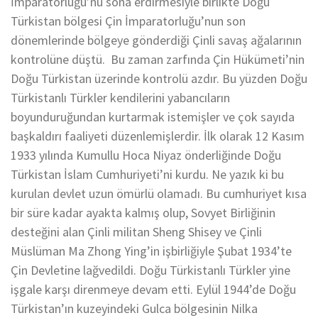
İmparatorluğu’nu sona erdirmesiyle birlikte Doğu
Türkistan bölgesi Çin İmparatorluğu’nun son
dönemlerinde bölgeye gönderdiği Çinli savaş ağalarının
kontrolüne düştü. Bu zaman zarfında Çin Hükümeti’nin
Doğu Türkistan üzerinde kontrolü azdır. Bu yüzden Doğu
Türkistanlı Türkler kendilerini yabancıların
boyunduruğundan kurtarmak istemişler ve çok sayıda
başkaldırı faaliyeti düzenlemişlerdir. İlk olarak 12 Kasım
1933 yılında Kumullu Hoca Niyaz önderliğinde Doğu
Türkistan İslam Cumhuriyeti’ni kurdu. Ne yazık ki bu
kurulan devlet uzun ömürlü olamadı. Bu cumhuriyet kısa
bir süre kadar ayakta kalmış olup, Sovyet Birliğinin
desteğini alan Çinli militan Sheng Shisey ve Çinli
Müslüman Ma Zhong Ying’in işbirliğiyle Şubat 1934’te
Çin Devletine lağvedildi. Doğu Türkistanlı Türkler yine
işgale karşı direnmeye devam etti. Eylül 1944’de Doğu
Türkistan’ın kuzeyindeki Gulca bölgesinin Nilka