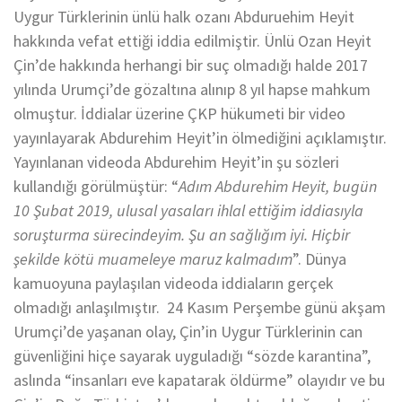
Uygur Türklerinin ünlü halk ozanı Abduruehim Heyit
hakkında vefat ettiği iddia edilmiştir. Ünlü Ozan Heyit
Çin’de hakkında herhangi bir suç olmadığı halde 2017
yılında Urumçi’de gözaltına alınıp 8 yıl hapse mahkum
olmuştur. İddialar üzerine ÇKP hükumeti bir video
yayınlayarak Abdurehim Heyit’in ölmediğini açıklamıştır.
Yayınlanan videoda Abdurehim Heyit’in şu sözleri
kullandığı görülmüştür: “
Adım Abdurehim Heyit, bugün
10 Şubat 2019, ulusal yasaları ihlal ettiğim iddiasıyla
soruşturma sürecindeyim. Şu an sağlığım iyi. Hiçbir
şekilde kötü muameleye maruz kalmadım
”. Dünya
kamuoyuna paylaşılan videoda iddiaların gerçek
olmadığı anlaşılmıştır. 24 Kasım Perşembe günü akşam
Urumçi’de yaşanan olay, Çin’in Uygur Türklerinin can
güvenliğini hiçe sayarak uyguladığı “sözde karantina”,
aslında “insanları eve kapatarak öldürme” olayıdır ve bu