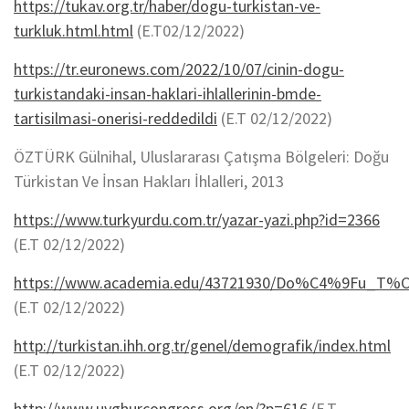
https://tukav.org.tr/haber/dogu-turkistan-ve-
turkluk.html.html
(E.T02/12/2022)
https://tr.euronews.com/2022/10/07/cinin-dogu-
turkistandaki-insan-haklari-ihlallerinin-bmde-
tartisilmasi-onerisi-reddedildi
(E.T 02/12/2022)
ÖZTÜRK Gülnihal, Uluslararası Çatışma Bölgeleri: Doğu
Türkistan Ve İnsan Hakları İhlalleri, 2013
https://www.turkyurdu.com.tr/yazar-yazi.php?id=2366
(E.T 02/12/2022)
https://www.academia.edu/43721930/Do%C4%9Fu_T%C
(E.T 02/12/2022)
http://turkistan.ihh.org.tr/genel/demografik/index.html
(E.T 02/12/2022)
http://www.uyghurcongress.org/en/?p=616
(E.T