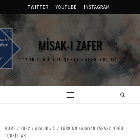
TWITTER
YOUTUBE
INSTAGRAM
MISAK-I ZAFER
"YÜRÜ, BU YOL ŞEREF ZAFER YOLU!"
HOME
2022
ARALIK
5
TÜRK’ÜN KANAYAN YARASI: DOĞU
TÜRKİSTAN