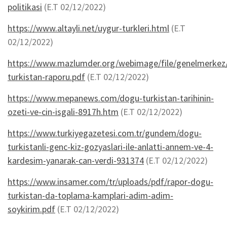
politikasi
(E.T 02/12/2022)
https://www.altayli.net/uygur-turkleri.html
(E.T
02/12/2022)
https://www.mazlumder.org/webimage/file/genelmerkez/
turkistan-raporu.pdf
(E.T 02/12/2022)
https://www.mepanews.com/dogu-turkistan-tarihinin-
ozeti-ve-cin-isgali-8917h.htm
(E.T 02/12/2022)
https://www.turkiyegazetesi.com.tr/gundem/dogu-
turkistanli-genc-kiz-gozyaslari-ile-anlatti-annem-ve-4-
kardesim-yanarak-can-verdi-931374
(E.T 02/12/2022)
https://www.insamer.com/tr/uploads/pdf/rapor-dogu-
turkistan-da-toplama-kamplari-adim-adim-
soykirim.pdf
(E.T 02/12/2022)