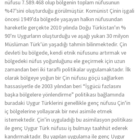
nüfusu 7.589.468 olup bölgenin toplam nüfusunun
%47’sini oluşturduğu görülmüştür. Komünist Çinin işgali
öncesi 1949’da bölgede yaşayan halkın nüfusundan
hareketle gerçekte 2010 yılında Doğu Türkistan’ın %
90’nı Uygurların oluşturduğu ve aşağı yukarı 30 milyon
Müslüman Türk’ün yaşadığı tahmin bilinmektedir. Çin
devleti bu bölgede, kendi etnik nüfusunu artırmak ve
bölgedeki nüfus yoğunluğunu ele geçirmek için uzun
zamandan beri iki taraflı politikalar uygulamaktadır. İlk
olarak bölgeye yoğun bir Çin nüfusu göçü sağlarken
hassasiyetle de 2003 yılından beri “İşgücü fazlasını
başka bölgelere yönlendirme” politikası bağlamında
buradaki Uygur Türklerini genellikle genç nüfusu Çin’in
iç bölgelerine yollayarak bir nevi asimile etmek
istemektedir. Çin’in uyguladığı bu asimilasyon politikası
ile genç Uygur Türk nüfusu iş bulmayı taahhüt ederek
kandırmaktadır. Bu yapılan uygulama ile genç Uygur