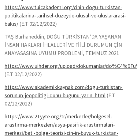
https://www.tuicakademi.org/cinin-dogu-turkistan-
politikalarina-tarihsel-duzeyde-ulusal-ve-uluslararasi-
bakis/
(E.T 02/12/2022)
TAŞ Burhaneddin, DOĞU TÜRKİSTAN’DA YAŞANAN
İNSAN HAKLARI İHLALLERİ VE FİİLİ DURUMUN ÇİN
ANAYASASINA UYUMU PROBLEMİ, TEMMUZ 2021
https://www.uihder.org/upload/dokumanlar/do%C4%9F
(E.T 02/12/2022)
https://www.akademikkaynak.com/dogu-turkistan-
sorunun-jeopolitigi-dunu-bugunu-yarini.html
(E.T
02/12/2022)
https://www.21yyte.org/tr/merkezler/bolgesel-
arastirma-merkezleri/asya-pasifik-arastirmalari-
merkezi/bati-bolge-teorisi-cin-in-buyuk-turkistan-