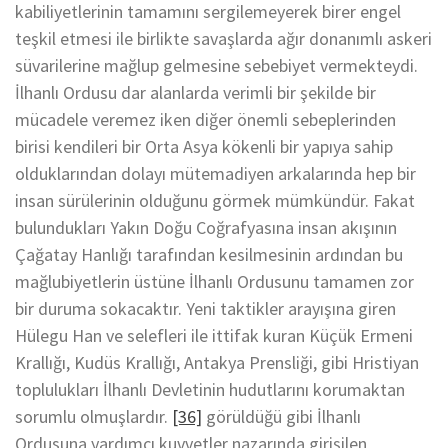
kabiliyetlerinin tamamını sergilemeyerek birer engel
teşkil etmesi ile birlikte savaşlarda ağır donanımlı askeri
süvarilerine mağlup gelmesine sebebiyet vermekteydi.
İlhanlı Ordusu dar alanlarda verimli bir şekilde bir
mücadele veremez iken diğer önemli sebeplerinden
birisi kendileri bir Orta Asya kökenli bir yapıya sahip
olduklarından dolayı mütemadiyen arkalarında hep bir
insan sürülerinin olduğunu görmek mümkündür. Fakat
bulundukları Yakın Doğu Coğrafyasına insan akışının
Çağatay Hanlığı tarafından kesilmesinin ardından bu
mağlubiyetlerin üstüne İlhanlı Ordusunu tamamen zor
bir duruma sokacaktır. Yeni taktikler arayışına giren
Hülegu Han ve selefleri ile ittifak kuran Küçük Ermeni
Krallığı, Kudüs Krallığı, Antakya Prensliği, gibi Hristiyan
toplulukları İlhanlı Devletinin hudutlarını korumaktan
sorumlu olmuşlardır.
[36]
görüldüğü gibi İlhanlı
Ordusuna yardımcı kuvvetler nazarında girişilen