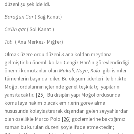
düzeni şu şekilde idi.
Barağun Gar
( Sağ Kanat)
Ce’ün gar
( Sol Kanat )
Töb
( Ana Merkez- Miğfer)
Olmak üzere ordu düzeni 3 ana koldan meydana
gelmiştir bu önemli kolları Cengiz Han’ın görevlendirdiği
önemli komutanlar olan
Mukali, Naya, Kola
gibi isimler
tümenlerin başında idiler. Bu oluşum liderleri ile birlikte
Moğol ordularının içlerinde genel teşkilatçı yapılarını
yansıtacaktır.
[25]
Bu disiplin yapı Moğol ordusunda
komutaya hakim olacak emirlerin görev alma
hususunda kolaylaştırarak dışarıdan gelen seyyahlardan
olan özellikle Marco Polo
[26]
gözlemlerine baktığımız
zaman bu kurulan düzeni şöyle ifade etmektedir ;