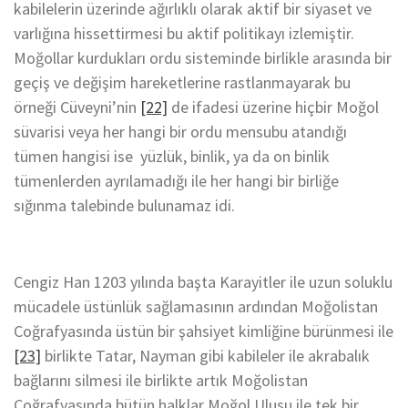
kabilelerin üzerinde ağırlıklı olarak aktif bir siyaset ve
varlığına hissettirmesi bu aktif politikayı izlemiştir.
Moğollar kurdukları ordu sisteminde birlikle arasında bir
geçiş ve değişim hareketlerine rastlanmayarak bu
örneği Cüveyni’nin
[22]
de ifadesi üzerine hiçbir Moğol
süvarisi veya her hangi bir ordu mensubu atandığı
tümen hangisi ise yüzlük, binlik, ya da on binlik
tümenlerden ayrılamadığı ile her hangi bir birliğe
sığınma talebinde bulunamaz idi.
Cengiz Han 1203 yılında başta Karayitler ile uzun soluklu
mücadele üstünlük sağlamasının ardından Moğolistan
Coğrafyasında üstün bir şahsiyet kimliğine bürünmesi ile
[23]
birlikte Tatar, Nayman gibi kabileler ile akrabalık
bağlarını silmesi ile birlikte artık Moğolistan
Coğrafyasında bütün halklar Moğol Ulusu ile tek bir