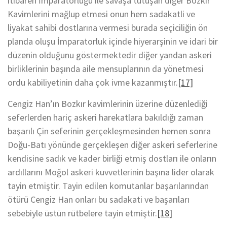
itibaren İmparatorluğu ile savaşa tutuşan diğer Bozkır
Kavimlerini mağlup etmesi onun hem sadakatli ve
liyakat sahibi dostlarına vermesi burada seçiciliğin ön
planda oluşu İmparatorluk içinde hiyerarşinin ve idari bir
düzenin olduğunu göstermektedir diğer yandan askeri
birliklerinin başında aile mensuplarının da yönetmesi
ordu kabiliyetinin daha çok ivme kazanmıştır.
[17]
Cengiz Han’ın Bozkır kavimlerinin üzerine düzenlediği
seferlerden hariç askeri harekatlara bakıldığı zaman
başarılı Çin seferinin gerçekleşmesinden hemen sonra
Doğu-Batı yönünde gerçekleşen diğer askeri seferlerine
kendisine sadık ve kader birliği etmiş dostları ile onların
ardıllarını Moğol askeri kuvvetlerinin başına lider olarak
tayin etmiştir. Tayin edilen komutanlar başarılarından
ötürü Cengiz Han onları bu sadakati ve başarıları
sebebiyle üstün rütbelere tayin etmiştir.
[18]