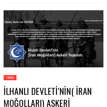
TARIH
İLHANLI DEVLETI’NIN( İRAN
MOĞOLLARI) ASKERI