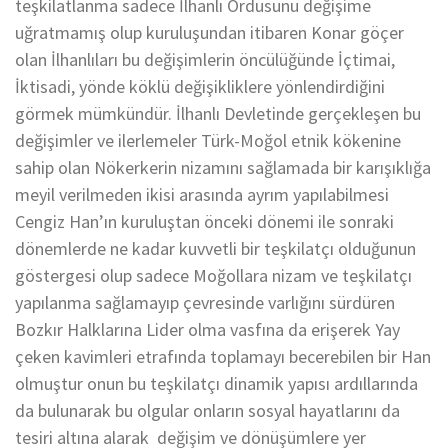
teşkilatlanma sadece İlhanlı Ordusunu değişime
uğratmamış olup kuruluşundan itibaren Konar göçer
olan İlhanlıları bu değişimlerin öncülüğünde İçtimai,
İktisadi, yönde köklü değişikliklere yönlendirdiğini
görmek mümkündür. İlhanlı Devletinde gerçekleşen bu
değişimler ve ilerlemeler Türk-Moğol etnik kökenine
sahip olan Nökerkerin nizamını sağlamada bir karışıklığa
meyil verilmeden ikisi arasında ayrım yapılabilmesi
Cengiz Han’ın kuruluştan önceki dönemi ile sonraki
dönemlerde ne kadar kuvvetli bir teşkilatçı olduğunun
göstergesi olup sadece Moğollara nizam ve teşkilatçı
yapılanma sağlamayıp çevresinde varlığını sürdüren
Bozkır Halklarına Lider olma vasfına da erişerek Yay
çeken kavimleri etrafında toplamayı becerebilen bir Han
olmuştur onun bu teşkilatçı dinamik yapısı ardıllarında
da bulunarak bu olgular onların sosyal hayatlarını da
tesiri altına alarak değişim ve dönüşümlere yer