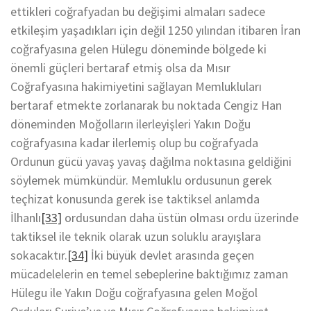
ettikleri coğrafyadan bu değişimi almaları sadece
etkileşim yaşadıkları için değil 1250 yılından itibaren İran
coğrafyasına gelen Hülegu döneminde bölgede ki
önemli güçleri bertaraf etmiş olsa da Mısır
Coğrafyasına hakimiyetini sağlayan Memlukluları
bertaraf etmekte zorlanarak bu noktada Cengiz Han
döneminden Moğolların ilerleyişleri Yakın Doğu
coğrafyasına kadar ilerlemiş olup bu coğrafyada
Ordunun gücü yavaş yavaş dağılma noktasına geldiğini
söylemek mümkündür. Memluklu ordusunun gerek
teçhizat konusunda gerek ise taktiksel anlamda
İlhanlı
[33]
ordusundan daha üstün olması ordu üzerinde
taktiksel ile teknik olarak uzun soluklu arayışlara
sokacaktır.
[34]
İki büyük devlet arasında geçen
mücadelelerin en temel sebeplerine baktığımız zaman
Hülegu ile Yakın Doğu coğrafyasına gelen Moğol