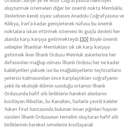
Orduları Suriye’ye ve Mısır Coğrafyasına hakimiyet
oluşturmak istemeleri diğer bir önemli nokta Memluklu
Devletinin kendi siyasi sahasını Anadolu Coğrafyasına ve
Kilikya, İran’a kadar genişleterek nüfusu bu önemli
noktalara iskan ettirmek istemesi iki güçlü devleti her
alanda karşı karşıya getirmekteydi.
[35]
Böyle önemli
sebepler İlhanlılar-Memlukları sık sık karşı karşıya
getirmek iken İlhanlı Ordusu Memluk askerlerine her
defasından mağlup olması İlhanlı Ordusu her ne kadar
kabiliyetleri yüksek ise bu mağlubiyetlerin teçhizatların
yetersiz kalmasından önce karşılaştıkları coğrafyanın
şekli ile ekolojik iklimin sunduğu ortamın İlhanlı
Ordusunda hafif atlı birliklerin hareket alanlarını
kısıtlayan Ribatlar, Su Kanalları, Surlarla çevrili kaleler
Yukarı Fırat havzasında bulunan insan yığınları hayvan
sürüleri İlhanlı Ordusunun temelini oluşturan hafif atlı
birliklerinin hareket ivmelerini kısıtlayarak