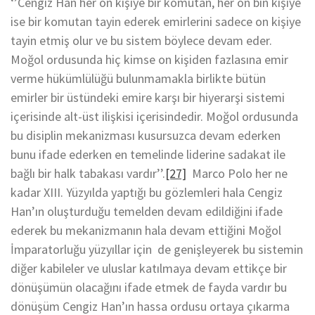
‘’Cengiz Han her on kişiye bir komutan, her on bin kişiye
ise bir komutan tayin ederek emirlerini sadece on kişiye
tayin etmiş olur ve bu sistem böylece devam eder.
Moğol ordusunda hiç kimse on kişiden fazlasına emir
verme hükümlülüğü bulunmamakla birlikte bütün
emirler bir üstündeki emire karşı bir hiyerarşi sistemi
içerisinde alt-üst ilişkisi içerisindedir. Moğol ordusunda
bu disiplin mekanizması kusursuzca devam ederken
bunu ifade ederken en temelinde liderine sadakat ile
bağlı bir halk tabakası vardır’’.
[27]
Marco Polo her ne
kadar XIII. Yüzyılda yaptığı bu gözlemleri hala Cengiz
Han’ın oluşturduğu temelden devam edildiğini ifade
ederek bu mekanizmanın hala devam ettiğini Moğol
İmparatorluğu yüzyıllar için de genişleyerek bu sistemin
diğer kabileler ve uluslar katılmaya devam ettikçe bir
dönüşümün olacağını ifade etmek de fayda vardır bu
dönüşüm Cengiz Han’ın hassa ordusu ortaya çıkarma