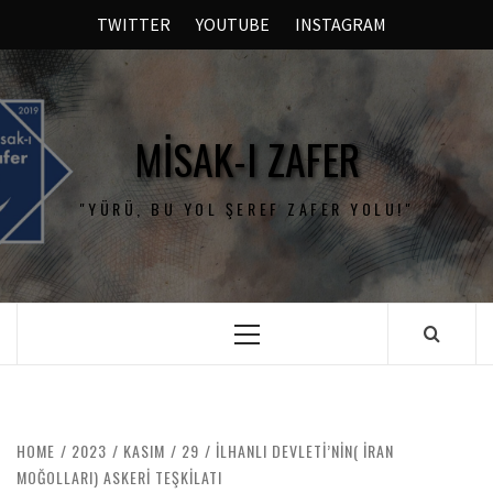
TWITTER
YOUTUBE
INSTAGRAM
MISAK-I ZAFER
"YÜRÜ, BU YOL ŞEREF ZAFER YOLU!"
HOME
2023
KASIM
29
İLHANLI DEVLETI’NIN( İRAN
MOĞOLLARI) ASKERI TEŞKILATI