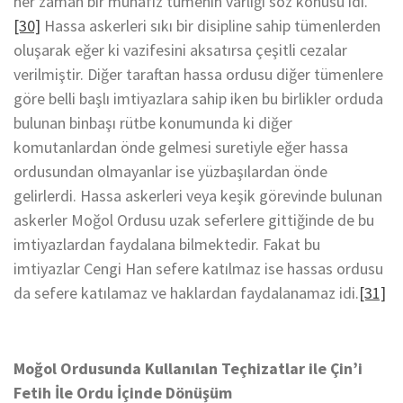
her zaman bir muhafız tümenin varlığı söz konusu idi.
[30]
Hassa askerleri sıkı bir disipline sahip tümenlerden
oluşarak eğer ki vazifesini aksatırsa çeşitli cezalar
verilmiştir. Diğer taraftan hassa ordusu diğer tümenlere
göre belli başlı imtiyazlara sahip iken bu birlikler orduda
bulunan binbaşı rütbe konumunda ki diğer
komutanlardan önde gelmesi suretiyle eğer hassa
ordusundan olmayanlar ise yüzbaşılardan önde
gelirlerdi. Hassa askerleri veya keşik görevinde bulunan
askerler Moğol Ordusu uzak seferlere gittiğinde de bu
imtiyazlardan faydalana bilmektedir. Fakat bu
imtiyazlar Cengi Han sefere katılmaz ise hassas ordusu
da sefere katılamaz ve haklardan faydalanamaz idi.
[31]
Moğol Ordusunda Kullanılan Teçhizatlar ile Çin’i
Fetih İle Ordu İçinde Dönüşüm