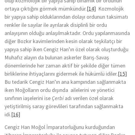
olup kozmolojik bir yapıya sahip dinamik bir ordunun
ortaya çıktığını görmek mümkündür.
[14]
Kozmolojik
bir yapıya sahip olduklarından dolayı ordunun taksimatı
renkler ile sayılar ile ayrılarak disiplinli bir ordu
anlayışının olduğu anlaşılmaktadır. Ordu yapılanmasında
diğer Bozkır kavimlerinden kesin olarak teşkilatçı bir
yapıya sahip iken Cengiz Han’ın özel olarak oluşturduğu
Muhafız alayın da bulunan askerler Barış-Savaş
dönemlerinde her zaman aktif bir şekilde diğer tümen
birliklerine ihtiyaçlarını gidermek ile hükümlü idiler.
[15]
Bu tedarik Cengiz Han’ın ana kampından sağlanmakta
iken Moğolların ordu dışında ailelerini ve yönetici
sınıfının iaşelerini ise
Çerbi
adı verilen özel olarak
yetiştirilmiş saray görevlileri tarafından sağlanmakta
idi.
[16]
Cengiz Han Moğol İmparatorluğunu kurduğundan