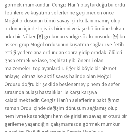
görmek mümkündür. Cengiz Han’ı oluşturduğu bu ordu
fetihlere ve kuşatma seferlerine geçilmeden önce
Moğol ordusunun tümü savaş için kullanılmamış olup
ordunun içinde lojistik birimini ve iaşe bölümüne bakan
arka bir Nöker
[8]
grubunun varlığı söz konusudur
[9]
bu
askeri grup Moğol ordusunun kuşatma sağladı ve fetih
ettiği yerlere ana ordundan sonra gidip oradaki ölüleri
gasp etmek ve iaşe, teçhizat gibi önemli olan
malzemeleri toplayanlardır. Eğer ki böyle bir hizmet
anlayışı olmaz ise aktif savaş halinde olan Moğol
Ordusu doğru bir şekilde beslenemeyip hem de sefer
sırasında bulaşı hastalıklar ile karşı karşıya
kalabilmektedir. Cengiz Han’ın seleflerine baktığımız
zaman Ordu içinde değişim dönüşüm sağlamış olup
hem ivme kazandığını hem de girişilen savaşlar ötürü bir
gerileme yaşandığını çalışmamızda görmek mümkün
olacaktır. Bu ikili gelişmenin Cengiz Han’ın ve