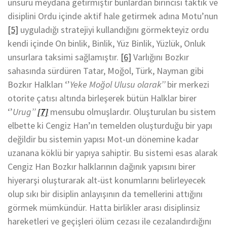
unsuru meydana getirmiştir bunlardan birincisi taktik ve
disiplini Ordu içinde aktif hale getirmek adına Motu’nun
[5]
uyguladığı stratejiyi kullandığını görmekteyiz ordu
kendi içinde On binlik, Binlik, Yüz Binlik, Yüzlük, Onluk
unsurlara taksimi sağlamıştır.
[6]
Varlığını Bozkır
sahasında sürdüren Tatar, Moğol, Türk, Nayman gibi
Bozkır Halkları ‘’
Yeke Moğol Ulusu olarak’’
bir merkezi
otorite çatısı altında birleşerek bütün Halklar birer
‘’
Urug’’
[7]
mensubu olmuşlardır. Oluşturulan bu sistem
elbette ki Cengiz Han’ın temelden oluşturduğu bir yapı
değildir bu sistemin yapısı Mot-un dönemine kadar
uzanana köklü bir yapıya sahiptir. Bu sistemi esas alarak
Cengiz Han Bozkır halklarının dağınık yapısını birer
hiyerarşi oluşturarak alt-üst konumlarını belirleyecek
olup sıkı bir disiplin anlayışının da temellerini attığını
görmek mümkündür. Hatta birlikler arası disiplinsiz
hareketleri ve geçişleri ölüm cezası ile cezalandırdığını