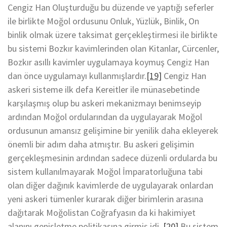
Cengiz Han Oluşturduğu bu düzende ve yaptığı seferler
ile birlikte Moğol ordusunu Onluk, Yüzlük, Binlik, On
binlik olmak üzere taksimat gerçekleştirmesi ile birlikte
bu sistemi Bozkır kavimlerinden olan Kitanlar, Cürcenler,
Bozkır asıllı kavimler uygulamaya koymuş Cengiz Han
dan önce uygulamayı kullanmışlardır.
[19]
Cengiz Han
askeri sisteme ilk defa Kereitler ile münasebetinde
karşılaşmış olup bu askeri mekanizmayı benimseyip
ardından Moğol ordularından da uygulayarak Moğol
ordusunun amansız gelişimine bir yenilik daha ekleyerek
önemli bir adım daha atmıştır. Bu askeri gelişimin
gerçekleşmesinin ardından sadece düzenli ordularda bu
sistem kullanılmayarak Moğol İmparatorluğuna tabi
olan diğer dağınık kavimlerde de uygulayarak onlardan
yeni askeri tümenler kurarak diğer birimlerin arasına
dağıtarak Moğolistan Coğrafyasın da ki hakimiyet
alanını genişletme politikasına girmiş idi.
[20]
Bu sistem