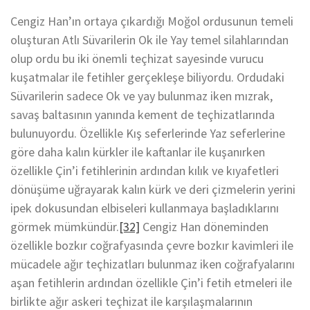
Cengiz Han’ın ortaya çıkardığı Moğol ordusunun temeli
oluşturan Atlı Süvarilerin Ok ile Yay temel silahlarından
olup ordu bu iki önemli teçhizat sayesinde vurucu
kuşatmalar ile fetihler gerçekleşe biliyordu. Ordudaki
Süvarilerin sadece Ok ve yay bulunmaz iken mızrak,
savaş baltasının yanında kement de teçhizatlarında
bulunuyordu. Özellikle Kış seferlerinde Yaz seferlerine
göre daha kalın kürkler ile kaftanlar ile kuşanırken
özellikle Çin’i fetihlerinin ardından kılık ve kıyafetleri
dönüşüme uğrayarak kalın kürk ve deri çizmelerin yerini
ipek dokusundan elbiseleri kullanmaya başladıklarını
görmek mümkündür.
[32]
Cengiz Han döneminden
özellikle bozkır coğrafyasında çevre bozkır kavimleri ile
mücadele ağır teçhizatları bulunmaz iken coğrafyalarını
aşan fetihlerin ardından özellikle Çin’i fetih etmeleri ile
birlikte ağır askeri teçhizat ile karşılaşmalarının