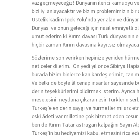
vazgeçmeyeceğiz! Dünyanın ilerici kamuoyu ve 
bizi iyi anlayacaktır ve bizim problemimizin bi
Üstelik kadim İpek Yolu’nda yer alan ve dünyanı
Dünyası ve onun geleceği için nasıl emniyetli
umut ederim ki Kırım davası Türk dünyasının en
hiçbir zaman Kırım davasına kayıtsız olmayacak
Sözlerime son verirken hepinize yeniden hürmet
neticeler dilerim. On yedi yıl önce Sibirya H
burada bizim binlerce kan kardeşlerimiz, canımı
Ve belki de böyle âlicenap insanlar sayesinde b
derin teşekkürlerimi bildirmek isterim. Ayrıca 
meselesini meydana çıkaran esir Türklerin serb
Türkeş’e en derin saygı ve hürmetlerimi arz etm
eski âdeti var milletine çok hizmet eden cesur
ben de Kırım Tatar astragan kalpağını Sayın Al
Türkeş’in bu hediyemizi kabul etmesini rica ed