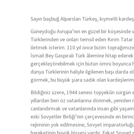
Sayın başbuğ Alparslan Türkeş, kıymetli kardeş
Güneydoğu Avrupa’nın en güzel bir köşesinde va
Türklerinden ve onları temsil eden Kırım Tatar 
iletmek isterim. 110 yıl önce bizim toprağımız
İsmail Bey Gaspıralı Türk âlemine hitap ederek “Di
gerçekleştirebilmek için bütün ömrü boyunca 
dünya Türklerinin haliyle ilgilenen başı darda 
görmek, bu büyük şiara sadık olan kardeşlerimi
Bildiğiniz üzere, 1944 senesi topyekûn sürgün 
yıllardan beri öz vatanlarına dönmek, yeniden m
canlandırmak ve vatanlarında insan gibi yaşam
eski Sovyetler Birliği’nin çerçevesinde en birinc
rejiminin yok edilmesine, Sovyet imparatorluğ
hareketinin büyük hissesi vardır. Fakat Sovyet