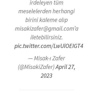
irdeleyen tüm
meselelerden herhangi
birini kaleme alıp
misakizafer@gmail.com’a
iletebilirsiniz.
pic.twitter.com/LwUlOEIGT4
— Misak-ı Zafer
(@MisakiZafer)
April 27,
2023