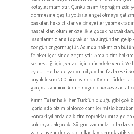
kolaylaşmamıştır. Çünkü bizim toprağımızda ye
dönmesine çeşitli yollarla engel olmaya çalış
baskılar, haksızlıklar ve cinayetler yapmaktadır
hastalıklar, ölümler özellikle çocuk hastalıklar
insanlarımız ana topraklarına sürgünden gelip
zor günler görmüştür. Aslında halkımızın bütün 
felaket içerisinde geçmiştir. Ama bizim halkı
serbestliği için, vatanı için mücadele verdi. V
eyledi. Herhalde yarım milyondan fazla eski So
büyük kısmı 200 bin civarında Kırım Türkleri ar
gerçek sahibinin kim olduğunu herkese anlatma
Kırım Tatar halkı her Türk’ün olduğu gibi çok bar
içerisinde bizim binlerce camilerimizle beraber M
Sonraki yıllarda da bizim topraklarımıza gelen d
bulmaya çalışırdık. Sürgün zamanlarında da v
yalnız uygar dünyada kullanılan demokratik yol