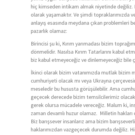
hiç kimseden intikam almak niyetinde değiliz.
olarak yaşamaktır. Ve şimdi topraklarımızda ve e
anlayış esasında meydana çıkan problemleri be
pazarlık olamaz:
Birincisi şu ki, Kırım yarımadası bizim toprağı
dönmelidir. Nasılsa Kırım Tatarlarını kabul et
biz kabul etmeyeceğiz ve dinlemeyeceğiz bile 
İkinci olarak bizim vatanımızda mutlak bizim mi
cumhuriyeti olacak mı veya Ukrayna çerçevesin
meseledir bu hususta görüşülebilir. Ama cumhu
geçecek derecede bizim temsilcilerimiz olacaktı
gerek olursa mücadele vereceğiz. Malum ki, in
zaman devamlı huzur olamaz. Milletin hakları çi
Biz barışsever insanlarız ama bizim barışseverl
haklarımızdan vazgeçecek durumda değiliz. Hi