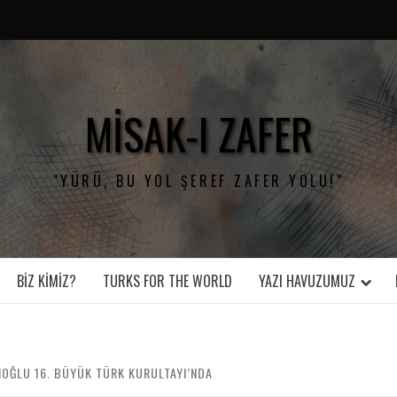
MISAK-I ZAFER
"YÜRÜ, BU YOL ŞEREF ZAFER YOLU!"
BIZ KIMIZ?
TURKS FOR THE WORLD
YAZI HAVUZUMUZ
OĞLU 16. BÜYÜK TÜRK KURULTAYI’NDA