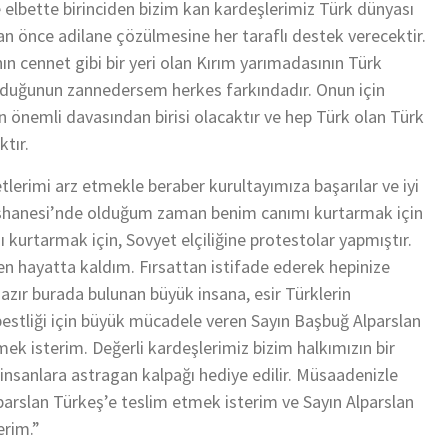
elbette birinciden bizim kan kardeşlerimiz Türk dünyası
r an önce adilane çözülmesine her taraflı destek verecektir.
n cennet gibi bir yeri olan Kırım yarımadasının Türk
 olduğunun zannedersem herkes farkındadır. Onun için
 önemli davasından birisi olacaktır ve hep Türk olan Türk
tır.
lerimi arz etmekle beraber kurultayımıza başarılar ve iyi
apishanesi’nde olduğum zaman benim canımı kurtarmak için
 kurtarmak için, Sovyet elçiliğine protestolar yapmıştır.
en hayatta kaldım. Fırsattan istifade ederek hepinize
hazır burada bulunan büyük insana, esir Türklerin
estliği için büyük mücadele veren Sayın Başbuğ Alparslan
ek isterim. Değerli kardeşlerimiz bizim halkımızın bir
 insanlara astragan kalpağı hediye edilir. Müsaadenizle
parslan Türkeş’e teslim etmek isterim ve Sayın Alparslan
erim.”