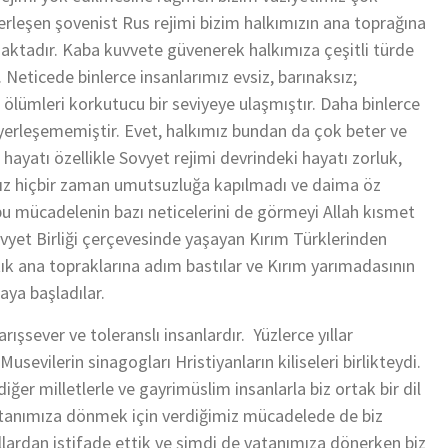
rleşen şovenist Rus rejimi bizim halkımızın ana toprağına
maktadır. Kaba kuvvete güvenerek halkımıza çeşitli türde
. Neticede binlerce insanlarımız evsiz, barınaksız;
ı, ölümleri korkutucu bir seviyeye ulaşmıştır. Daha binlerce
 yerleşememiştir. Evet, halkımız bundan da çok beter ve
hayatı özellikle Sovyet rejimi devrindeki hayatı zorluk,
mız hiçbir zaman umutsuzluğa kapılmadı ve daima öz
e bu mücadelenin bazı neticelerini de görmeyi Allah kısmet
vyet Birliği çerçevesinde yaşayan Kırım Türklerinden
tık ana topraklarına adım bastılar ve Kırım yarımadasının
ya başladılar.
ışsever ve toleranslı insanlardır. Yüzlerce yıllar
usevilerin sinagogları Hristiyanların kiliseleri birlikteydi.
iğer milletlerle ve gayrimüslim insanlarla biz ortak bir dil
atanımıza dönmek için verdiğimiz mücadelede de biz
lardan istifade ettik ve şimdi de vatanımıza dönerken biz