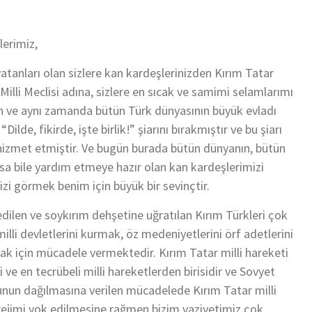
lerimiz,
tanları olan sizlere kan kardeşlerinizden Kırım Tatar
Milli Meclisi adına, sizlere en sıcak ve samimi selamlarımı
ın ve aynı zamanda bütün Türk dünyasının büyük evladı
lde, fikirde, işte birlik!” şiarını bırakmıştır ve bu şiarı
hizmet etmiştir. Ve bugün burada bütün dünyanın, bütün
olsa bile yardım etmeye hazır olan kan kardeşlerimizi
zi görmek benim için büyük bir sevinçtir.
edilen ve soykırım dehşetine uğratılan Kırım Türkleri çok
illi devletlerini kurmak, öz medeniyetlerini örf adetlerini
ak için mücadele vermektedir. Kırım Tatar milli hareketi
i ve en tecrübeli milli hareketlerden birisidir ve Sovyet
unun dağılmasına verilen mücadelede Kırım Tatar milli
 rejimi yok edilmesine rağmen bizim vaziyetimiz çok