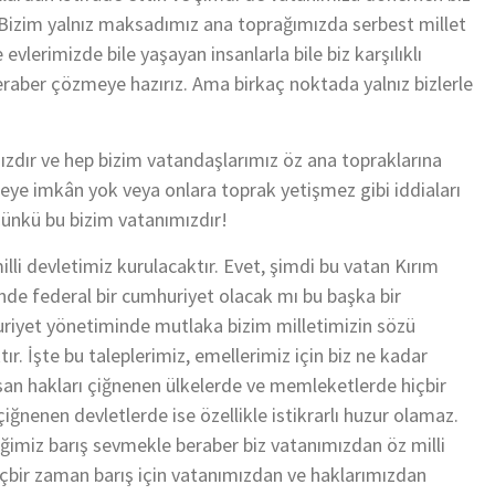
 Bizim yalnız maksadımız ana toprağımızda serbest millet
vlerimizde bile yaşayan insanlarla bile biz karşılıklı
raber çözmeye hazırız. Ama birkaç noktada yalnız bizlerle
mızdır ve hep bizim vatandaşlarımız öz ana topraklarına
meye imkân yok veya onlara toprak yetişmez gibi iddiaları
çünkü bu bizim vatanımızdır!
lli devletimiz kurulacaktır. Evet, şimdi bu vatan Kırım
de federal bir cumhuriyet olacak mı bu başka bir
riyet yönetiminde mutlaka bizim milletimizin sözü
r. İşte bu taleplerimiz, emellerimiz için biz ne kadar
san hakları çiğnenen ülkelerde ve memleketlerde hiçbir
ğnenen devletlerde ise özellikle istikrarlı huzur olamaz.
iğimiz barış sevmekle beraber biz vatanımızdan öz milli
çbir zaman barış için vatanımızdan ve haklarımızdan