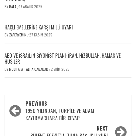
BY
BALA
17 ARALIK 2025
/
HAÇLI EMELLERİNE KARŞI MİLLİ UYARI
BY
ZAFERYEMIN
27 KASIM 2025
/
ABD VE İSRAIL’IN SIYONIST PLANI: İRAN, HIZBULLAH, HAMAS VE
HUSILER
BY
MUSTAFA TALHA CABADAK
2 EKIM 2025
/
PREVIOUS
1950 YILINDAN, TORPILE VE ADAM
KAYIRMACILARA BIR CEVAP
NEXT
BÜLENT ECEVIT’IN TUNA BAŞLIKLI ŞIIRI