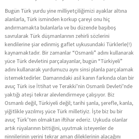
Bugün Türk yurdu yine milliyetçiliğimizi ayaklar altına
alanlarla, Türk isminden korkup çareyi onu hiç
andırmamakta bulanlarla ve bu düzende başıboş
savrularak Türk düşmanlarının zehirli sözlerini
kendilerine şiar edinmiş gaflet uykusundaki Türklerle(!)
kaynamaktadır. Bir zamanlar “Osmanlı” adını kullanarak
yüce Türk devletini parçalayanlar, bugün “Türkiyeli”
adını kullanarak yurdumuzu aynı sinsi planla parçalamak
istemektedirler. Damarındaki asil kanın farkında olan bir
avuç Türk ise İttihat ve Terakki’nin Osmanlı Devleti’nde
yaktığı ateşi tekrar alevlendirmeye çalışıyor. Biz
Osmanlı değil, Türkiyeli değil; tarihi şanla, şerefle, kanla,
yiğitlikle yazılmış yüce Türk milletiyiz. İşte biz bu bir
avuç Türk’ten olmaktan iftihar ederiz. Uykuda olanlar
artık rüyalarının bittiğini, uyutmak isteyenler de
ninnilerinin yerini tekrar aman dileklerinin alacağını