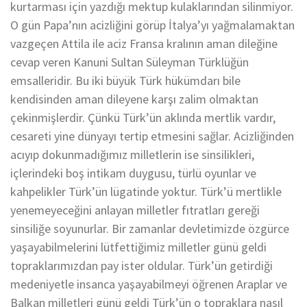
kurtarması için yazdığı mektup kulaklarından silinmiyor.
O gün Papa’nın acizliğini görüp İtalya’yı yağmalamaktan
vazgeçen Attila ile aciz Fransa kralının aman dileğine
cevap veren Kanuni Sultan Süleyman Türklüğün
emsalleridir. Bu iki büyük Türk hükümdarı bile
kendisinden aman dileyene karşı zalim olmaktan
çekinmişlerdir. Çünkü Türk’ün aklında mertlik vardır,
cesareti yine dünyayı tertip etmesini sağlar. Acizliğinden
acıyıp dokunmadığımız milletlerin ise sinsilikleri,
içlerindeki boş intikam duygusu, türlü oyunlar ve
kahpelikler Türk’ün lügatinde yoktur. Türk’ü mertlikle
yenemeyeceğini anlayan milletler fıtratları gereği
sinsiliğe soyunurlar. Bir zamanlar devletimizde özgürce
yaşayabilmelerini lütfettiğimiz milletler günü geldi
topraklarımızdan pay ister oldular. Türk’ün getirdiği
medeniyetle insanca yaşayabilmeyi öğrenen Araplar ve
Balkan milletleri günü geldi Türk’ün o topraklara nasıl