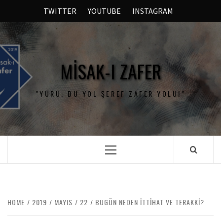
TWITTER
YOUTUBE
INSTAGRAM
MISAK-I ZAFER
"YÜRÜ, BU YOL ŞEREF ZAFER YOLU!"
HOME
2019
MAYIS
22
BUGÜN NEDEN İTTİHAT VE TERAKKİ?