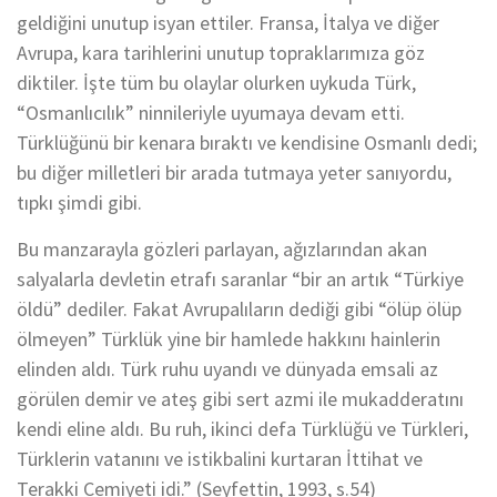
geldiğini unutup isyan ettiler. Fransa, İtalya ve diğer
Avrupa, kara tarihlerini unutup topraklarımıza göz
diktiler. İşte tüm bu olaylar olurken uykuda Türk,
“Osmanlıcılık” ninnileriyle uyumaya devam etti.
Türklüğünü bir kenara bıraktı ve kendisine Osmanlı dedi;
bu diğer milletleri bir arada tutmaya yeter sanıyordu,
tıpkı şimdi gibi.
Bu manzarayla gözleri parlayan, ağızlarından akan
salyalarla devletin etrafı saranlar “bir an artık “Türkiye
öldü” dediler. Fakat Avrupalıların dediği gibi “ölüp ölüp
ölmeyen” Türklük yine bir hamlede hakkını hainlerin
elinden aldı. Türk ruhu uyandı ve dünyada emsali az
görülen demir ve ateş gibi sert azmi ile mukadderatını
kendi eline aldı. Bu ruh, ikinci defa Türklüğü ve Türkleri,
Türklerin vatanını ve istikbalini kurtaran İttihat ve
Terakki Cemiyeti idi.” (Seyfettin, 1993, s.54)