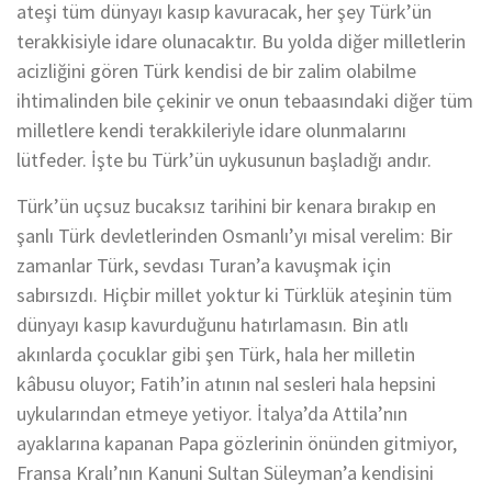
ateşi tüm dünyayı kasıp kavuracak, her şey Türk’ün
terakkisiyle idare olunacaktır. Bu yolda diğer milletlerin
acizliğini gören Türk kendisi de bir zalim olabilme
ihtimalinden bile çekinir ve onun tebaasındaki diğer tüm
milletlere kendi terakkileriyle idare olunmalarını
lütfeder. İşte bu Türk’ün uykusunun başladığı andır.
Türk’ün uçsuz bucaksız tarihini bir kenara bırakıp en
şanlı Türk devletlerinden Osmanlı’yı misal verelim: Bir
zamanlar Türk, sevdası Turan’a kavuşmak için
sabırsızdı. Hiçbir millet yoktur ki Türklük ateşinin tüm
dünyayı kasıp kavurduğunu hatırlamasın. Bin atlı
akınlarda çocuklar gibi şen Türk, hala her milletin
kâbusu oluyor; Fatih’in atının nal sesleri hala hepsini
uykularından etmeye yetiyor. İtalya’da Attila’nın
ayaklarına kapanan Papa gözlerinin önünden gitmiyor,
Fransa Kralı’nın Kanuni Sultan Süleyman’a kendisini