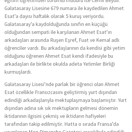
eğitim öğretimden sorumlu müdürü ise Cemil Beydir.
Galatasaray Lisesine 679 numara ile kaydedilen Ahmet
Esat’a dayısı haftalık olarak 5 kuruş veriyordu.
Galatasaray’a kaydolduğunda sınıfın en küçüğü
olduğundan sempati ile karşılanan Ahmet Esat’ın
arkadaşları arasında Ruşen Eşref, Fuat ve Kemal adlı
öğrenciler vardı. Bu arkadaşlarının da kendisi gibi yetim
olduğunu öğrenen Ahmet Esat kendi ifadesiyle bu
arkadaşları ile birlikte okulda adeta Yetimler Birliği
kurmuşlardı.
Galatasaray Lisesi’nde parlak bir öğrenci olan Ahmet
Esat özellikle Fransızcasını geliştirmiş yurt dışından
edindiği arkadaşlarıyla mektuplaşmaya başlamıştır. Yurt
dışından adına sık sık mektupların gelmesi dönemin
iktidarının ilgisini çekmiş ve iktidarın hafiyeleri
tarafından takip edilmiştir. Hatta o sırada Fransa’da
yayınlanan Mon Dimanche Gazetesi aracılığıyla edindiği