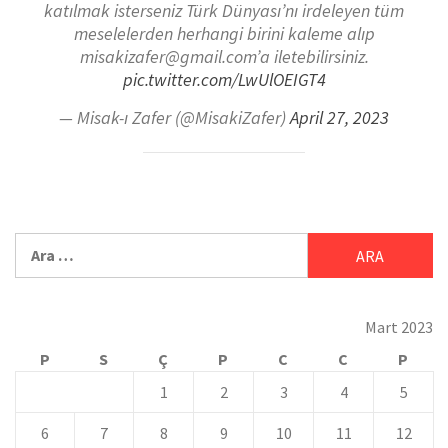
katılmak isterseniz Türk Dünyası’nı irdeleyen tüm
meselelerden herhangi birini kaleme alıp
misakizafer@gmail.com’a iletebilirsiniz.
pic.twitter.com/LwUlOEIGT4
— Misak-ı Zafer (@MisakiZafer)
April 27, 2023
Mart 2023
P
S
Ç
P
C
C
P
1
2
3
4
5
6
7
8
9
10
11
12