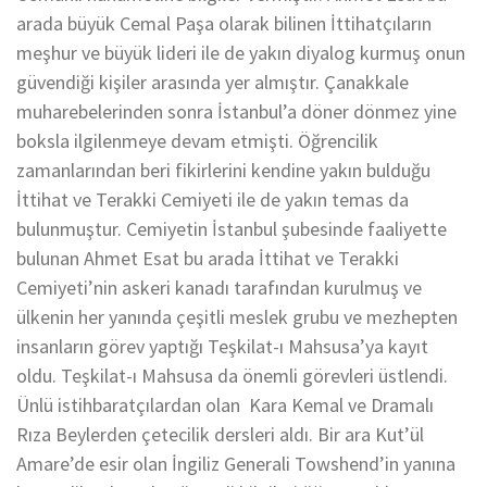
arada büyük Cemal Paşa olarak bilinen İttihatçıların
meşhur ve büyük lideri ile de yakın diyalog kurmuş onun
güvendiği kişiler arasında yer almıştır. Çanakkale
muharebelerinden sonra İstanbul’a döner dönmez yine
boksla ilgilenmeye devam etmişti. Öğrencilik
zamanlarından beri fikirlerini kendine yakın bulduğu
İttihat ve Terakki Cemiyeti ile de yakın temas da
bulunmuştur. Cemiyetin İstanbul şubesinde faaliyette
bulunan Ahmet Esat bu arada İttihat ve Terakki
Cemiyeti’nin askeri kanadı tarafından kurulmuş ve
ülkenin her yanında çeşitli meslek grubu ve mezhepten
insanların görev yaptığı Teşkilat-ı Mahsusa’ya kayıt
oldu. Teşkilat-ı Mahsusa da önemli görevleri üstlendi.
Ünlü istihbaratçılardan olan Kara Kemal ve Dramalı
Rıza Beylerden çetecilik dersleri aldı. Bir ara Kut’ül
Amare’de esir olan İngiliz Generali Towshend’in yanına