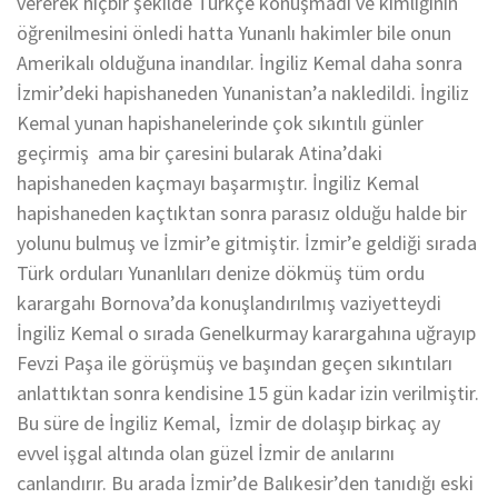
vererek hiçbir şekilde Türkçe konuşmadı ve kimliğinin
öğrenilmesini önledi hatta Yunanlı hakimler bile onun
Amerikalı olduğuna inandılar. İngiliz Kemal daha sonra
İzmir’deki hapishaneden Yunanistan’a nakledildi. İngiliz
Kemal yunan hapishanelerinde çok sıkıntılı günler
geçirmiş ama bir çaresini bularak Atina’daki
hapishaneden kaçmayı başarmıştır. İngiliz Kemal
hapishaneden kaçtıktan sonra parasız olduğu halde bir
yolunu bulmuş ve İzmir’e gitmiştir. İzmir’e geldiği sırada
Türk orduları Yunanlıları denize dökmüş tüm ordu
karargahı Bornova’da konuşlandırılmış vaziyetteydi
İngiliz Kemal o sırada Genelkurmay karargahına uğrayıp
Fevzi Paşa ile görüşmüş ve başından geçen sıkıntıları
anlattıktan sonra kendisine 15 gün kadar izin verilmiştir.
Bu süre de İngiliz Kemal, İzmir de dolaşıp birkaç ay
evvel işgal altında olan güzel İzmir de anılarını
canlandırır. Bu arada İzmir’de Balıkesir’den tanıdığı eski