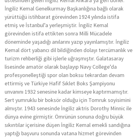
üstesinden gelen İngiliz Kemal Ankara’ya geri döner.
İngiliz Kemal Genelkurmay Başkanlığına bağlı olarak
yürüttüğü istihbarat görevinden 1924 yılında istifa
etmiş ve İstanbul’a yerleşmiştir. İngiliz Kemal
görevinden istifa ettikten sonra Milli Mücadele
döneminde yaşadığı anılarını yazıp yayınlamıştır. İngiliz
Kemal dört yabancı dil bildiğinden dolayı tercümanlık ve
turizm rehberliği gibi işlerle uğraşmıştır. Galatasaray
lisesinde amatör olarak başlayıp Navy College’da
profesyonelleştiği spor olan boksu tekrardan devam
ettirmiş ve Türkiye Hafif Sıklet Boks Şampiyonu
unvanını 1932 senesine kadar kimseye kaptırmamıştır.
Sert yumruklu bir boksör olduğu için Tomruk soyisimini
almıştır. 1943 senesinde İngiliz aktris Dorothy Minnic ile
dünya evine girmiştir. Ömrünün sonuna doğru büyük
sıkıntılar içerisine düşen İngiliz Kemal emekli sandığına
yaptığı başvuru sonunda vatana hizmet görevinden