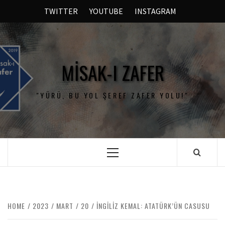
TWITTER
YOUTUBE
INSTAGRAM
MISAK-I ZAFER
"YÜRÜ, BU YOL ŞEREF ZAFER YOLU!"
HOME
2023
MART
20
İNGİLİZ KEMAL: ATATÜRK’ÜN CASUSU