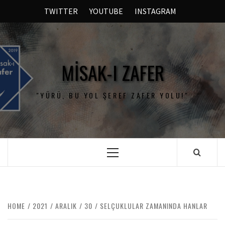
TWITTER
YOUTUBE
INSTAGRAM
MISAK-I ZAFER
"YÜRÜ, BU YOL ŞEREF ZAFER YOLU!"
HOME
2021
ARALIK
30
SELÇUKLULAR ZAMANINDA HANLAR