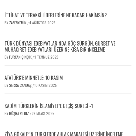
İTTİHAT VE TERAKKİ LİDERLERİNE NE KADAR HAKİMSİN?
BY
ZAFERYEMIN
4 AĞUSTOS 2026
/
TÜRK DÜNYASI EDEBİYATLARINDA GÖÇ SÜRGÜN, GURBET VE
MUHACİRET EDEBİYATLARI ÜZERİNE KISA BİR İNCELEME
BY
FURKAN ÇINÇIK
9 TEMMUZ 2026
/
ATATÜRK’E MINNETLE: 10 KASIM
BY
SERRA CANDAŞ
10 KASIM 2025
/
KADIM TÜRKLERIN İSLAMIYET’E GEÇIŞ SÜRECI -1
BY
BÜŞRA YILDIZ
28 MAYIS 2025
/
ZIYA GÖKALP’IN TÜRKLERDE AHLAK MAKALESI ÜZERINE İNCELEME