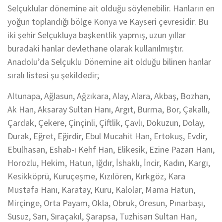
Selçuklular dönemine ait olduğu söylenebilir. Hanların en
yoğun toplandığı bölge Konya ve Kayseri çevresidir. Bu
iki şehir Selçukluya başkentlik yapmış, uzun yıllar
buradaki hanlar devlethane olarak kullanılmıştır.
Anadolu’da Selçuklu Dönemine ait olduğu bilinen hanlar
sıralı listesi şu şekildedir;
Altunapa, Ağlasun, Ağzıkara, Alay, Alara, Akbaş, Bozhan,
Ak Han, Aksaray Sultan Hanı, Argıt, Burma, Bor, Çakallı,
Çardak, Çekere, Çinçinli, Çiftlik, Çavlı, Dokuzun, Dolay,
Durak, Eğret, Eğirdir, Ebul Mucahit Han, Ertokuş, Evdir,
Ebulhasan, Eshab-ı Kehf Han, Elikesik, Ezine Pazarı Hanı,
Horozlu, Hekim, Hatun, Iğdır, İshaklı, İncir, Kadın, Kargı,
Kesikköprü, Kuruçeşme, Kızılören, Kırkgöz, Kara
Mustafa Hanı, Karatay, Kuru, Kalolar, Mama Hatun,
Mirçinge, Orta Payam, Okla, Obruk, Öresun, Pınarbaşı,
Susuz, Sarı, Sıraçakıl, Şarapsa, Tuzhisarı Sultan Han,