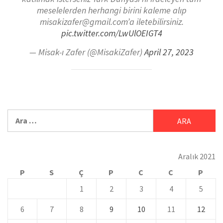
meselelerden herhangi birini kaleme alıp
misakizafer@gmail.com’a iletebilirsiniz.
pic.twitter.com/LwUlOEIGT4
— Misak-ı Zafer (@MisakiZafer)
April 27, 2023
Aralık 2021
P
S
Ç
P
C
C
P
1
2
3
4
5
6
7
8
9
10
11
12