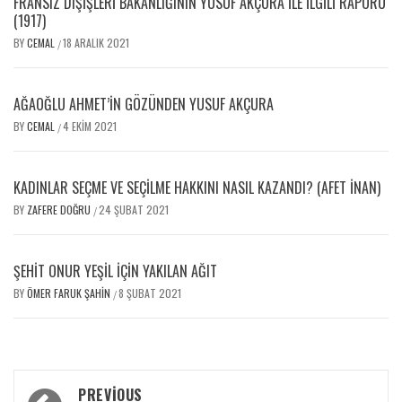
FRANSIZ DIŞIŞLERI BAKANLIĞININ YUSUF AKÇURA ILE İLGILI RAPORU
(1917)
BY
CEMAL
18 ARALIK 2021
/
AĞAOĞLU AHMET’IN GÖZÜNDEN YUSUF AKÇURA
BY
CEMAL
4 EKIM 2021
/
KADINLAR SEÇME VE SEÇILME HAKKINI NASIL KAZANDI? (AFET İNAN)
BY
ZAFERE DOĞRU
24 ŞUBAT 2021
/
ŞEHIT ONUR YEŞIL İÇIN YAKILAN AĞIT
BY
ÖMER FARUK ŞAHIN
8 ŞUBAT 2021
/
PREVIOUS