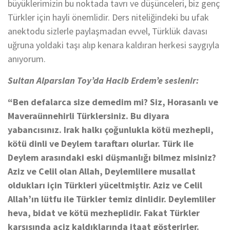
büyüklerimizin bu noktada tavrı ve düşünceleri, biz genç
Türkler için hayli önemlidir. Ders niteliğindeki bu ufak
anektodu sizlerle paylaşmadan evvel, Türklük davası
uğruna yoldaki taşı alıp kenara kaldıran herkesi saygıyla
anıyorum.
Sultan Alparslan Toy’da Hacib Erdem’e seslenir:
“Ben defalarca size demedim mi? Siz, Horasanlı ve
Maveraünnehirli Türklersiniz. Bu diyara
yabancısınız. Irak halkı çoğunlukla kötü mezhepli,
kötü dinli ve Deylem taraftarı olurlar. Türk ile
Deylem arasındaki eski düşmanlığı bilmez misiniz?
Aziz ve Celil olan Allah, Deylemlilere musallat
oldukları için Türkleri yüceltmiştir. Aziz ve Celil
Allah’ın lütfu ile Türkler temiz dinlidir. Deylemliler
heva, bidat ve kötü mezheplidir. Fakat Türkler
karşısında aciz kaldıklarında itaat gösterirler.