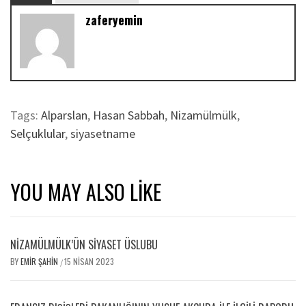
zaferyemin
Tags:
Alparslan
,
Hasan Sabbah
,
Nizamülmülk
,
Selçuklular
,
siyasetname
YOU MAY ALSO LIKE
NİZAMÜLMÜLK’ÜN SİYASET ÜSLUBU
BY
EMIR ŞAHIN
15 NISAN 2023
/