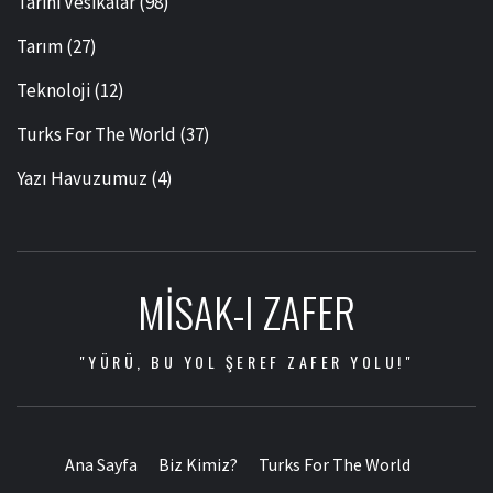
Tarihi Vesikalar
(98)
Tarım
(27)
Teknoloji
(12)
Turks For The World
(37)
Yazı Havuzumuz
(4)
MISAK-I ZAFER
"YÜRÜ, BU YOL ŞEREF ZAFER YOLU!"
Ana Sayfa
Biz Kimiz?
Turks For The World