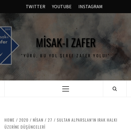
TWITTER
YOUTUBE
INSTAGRAM
MISAK-I ZAFER
"YÜRÜ, BU YOL ŞEREF ZAFER YOLU!"
HOME
2020
NISAN
27
SULTAN ALPARSLAN’IN IRAK HALKI
ÜZERINE DÜŞÜNCELERI