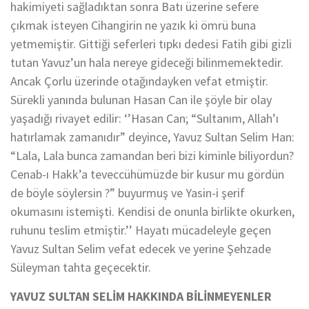
hakimiyeti sağladıktan sonra Batı üzerine sefere
çıkmak isteyen Cihangirin ne yazık ki ömrü buna
yetmemiştir. Gittiği seferleri tıpkı dedesi Fatih gibi gizli
tutan Yavuz’un hala nereye gideceği bilinmemektedir.
Ancak Çorlu üzerinde otağındayken vefat etmiştir.
Sürekli yanında bulunan Hasan Can ile şöyle bir olay
yaşadığı rivayet edilir: ‘’Hasan Can; “Sultanım, Allah’ı
hatırlamak zamanıdır” deyince, Yavuz Sultan Selim Han:
“Lala, Lala bunca zamandan beri bizi kiminle biliyordun?
Cenab-ı Hakk’a teveccühümüzde bir kusur mu gördün
de böyle söylersin ?” buyurmuş ve Yasin-i şerif
okumasını istemişti. Kendisi de onunla birlikte okurken,
ruhunu teslim etmiştir.’’ Hayatı mücadeleyle geçen
Yavuz Sultan Selim vefat edecek ve yerine Şehzade
Süleyman tahta geçecektir.
YAVUZ SULTAN SELİM HAKKINDA BİLİNMEYENLER