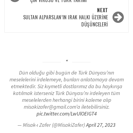
ÇIN VIRÜSÜ VE TÜRK TARIMI
NEXT
SULTAN ALPARSLAN’IN IRAK HALKI ÜZERINE
DÜŞÜNCELERI
Dün olduğu gibi bugün de Türk Dünyası’nın
meselelerini irdelemeye, bunları anlatamaya devam
etmektedir. Siz kıymetli dostlarımız da bu haykırışa
katılmak isterseniz Türk Dünyası’nı irdeleyen tüm
meselelerden herhangi birini kaleme alıp
misakizafer@gmail.com’a iletebilirsiniz.
pic.twitter.com/LwUlOEIGT4
— Misak-ı Zafer (@MisakiZafer)
April 27, 2023