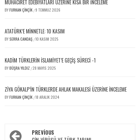
MUHACİRET EDEBİYATLARI ÜZERİNE KISA BİR İNCELEME
BY
FURKAN ÇINÇIK
9 TEMMUZ 2026
/
ATATÜRK’E MINNETLE: 10 KASIM
BY
SERRA CANDAŞ
10 KASIM 2025
/
KADIM TÜRKLERIN İSLAMIYET’E GEÇIŞ SÜRECI -1
BY
BÜŞRA YILDIZ
28 MAYIS 2025
/
ZIYA GÖKALP’IN TÜRKLERDE AHLAK MAKALESI ÜZERINE İNCELEME
BY
FURKAN ÇINÇIK
18 ARALIK 2024
/
PREVIOUS