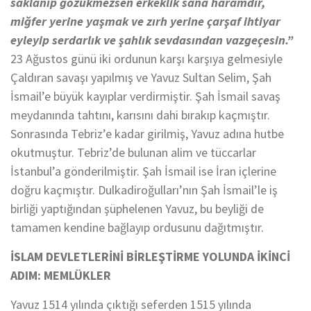
saklanıp gözükmezsen erkeklik sana haramdır,
miğfer yerine yaşmak ve zırh yerine çarşaf ihtiyar
eyleyip serdarlık ve şahlık sevdasından vazgeçesin.”
23 Ağustos günü iki ordunun karşı karşıya gelmesiyle
Çaldıran savaşı yapılmış ve Yavuz Sultan Selim, Şah
İsmail’e büyük kayıplar verdirmiştir. Şah İsmail savaş
meydanında tahtını, karısını dahi bırakıp kaçmıştır.
Sonrasında Tebriz’e kadar girilmiş, Yavuz adına hutbe
okutmuştur. Tebriz’de bulunan alim ve tüccarlar
İstanbul’a gönderilmiştir. Şah İsmail ise İran içlerine
doğru kaçmıştır. Dulkadiroğulları’nın Şah İsmail’le iş
birliği yaptığından şüphelenen Yavuz, bu beyliği de
tamamen kendine bağlayıp ordusunu dağıtmıştır.
İSLAM DEVLETLERİNİ BİRLEŞTİRME YOLUNDA İKİNCİ
ADIM: MEMLÜKLER
Yavuz 1514 yılında çıktığı seferden 1515 yılında