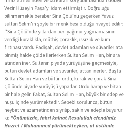
itiraz etmesinden ve bu kararı sorgulamasından dolayı
Vezir Hüseyin Paşa’yı idam ettirmiştir. Doğruluğu
bilinmemekle beraber Sina Çölü’nü geçerken Yavuz
sultan Selim’in şöyle bir menkıbesi olduğu rivayet edilir:
‘’Sina Çölü’nde yıllardan beri yağmur yağmamasının
verdiği kuraklıkla, müthiş çoraklık, ıssızlık ve kum
fırtınası vardı. Padişah, devlet adamları ve süvariler ata
binmiş halde çölde ilerlerken Sultan Selim Han, bir ara
atından iner. Sultanın piyade yürüyüşüne geçmesiyle,
bütün devlet adamları ve süvariler, attan inerler. Başta
Sultan Selim Han ve bütün ordu, kurak ve çorak Sina
Çölünde piyade yürüyüşü yaparlar. Ordu harap ve bitap
bir hale gelir. Fakat, Sultan Selim Han, büyük bir edep ve
huşu içinde yürümektedir. Sebebi sorulunca; bütün
heybet ve azametinden sıyrılıp, sakin ve edeple buyurur
ki:
“Önümüzde, fahri kainat Resulullah efendimiz
Hazret-i Muhammed yürümekteyken, at üstünde