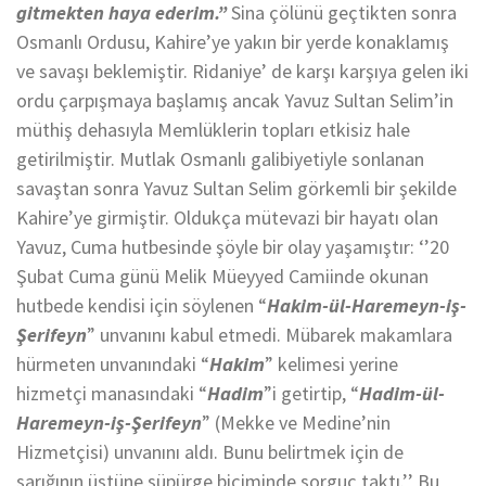
gitmekten haya ederim.”
Sina çölünü geçtikten sonra
Osmanlı Ordusu, Kahire’ye yakın bir yerde konaklamış
ve savaşı beklemiştir. Ridaniye’ de karşı karşıya gelen iki
ordu çarpışmaya başlamış ancak Yavuz Sultan Selim’in
müthiş dehasıyla Memlüklerin topları etkisiz hale
getirilmiştir. Mutlak Osmanlı galibiyetiyle sonlanan
savaştan sonra Yavuz Sultan Selim görkemli bir şekilde
Kahire’ye girmiştir. Oldukça mütevazi bir hayatı olan
Yavuz, Cuma hutbesinde şöyle bir olay yaşamıştır: ‘’20
Şubat Cuma günü Melik Müeyyed Camiinde okunan
hutbede kendisi için söylenen “
Hakim-ül-Haremeyn-iş-
Şerifeyn
” unvanını kabul etmedi. Mübarek makamlara
hürmeten unvanındaki “
Hakim
” kelimesi yerine
hizmetçi manasındaki “
Hadim
”i getirtip, “
Hadim-ül-
Haremeyn-iş-Şerifeyn
” (Mekke ve Medine’nin
Hizmetçisi) unvanını aldı. Bunu belirtmek için de
sarığının üstüne süpürge biçiminde sorguç taktı.’’ Bu