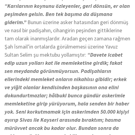
“Karılarının koynunu özleyenler, geri dönsün, er olan
peşimden gelsin. Ben tek başıma da düşmana
giderim.”
Bunun üzerine asker hatasından geri dönmüş
ve nasıl bir padişahın, cihangirin peşinden gittiklerine
tam olarak inanmışlardır. Aradan geçen zamana rağmen
Şah İsmail’in ortalarda görülmemesi üzerine Yavuz
Sultan Selim şu mektubu yollamıştır:
“Davete icabet
edip uzun yolları kat ile memleketine girdik; fakat
sen meydanda görünmüyorsun. Padişahların
ellerindeki memleket onların nikahlısı gibidir; erkek
ve yiğit olanlar kendisinden başkasının ona elini
dokundurtmazlar; hâlbuki bunca gündür askerimle
memleketine girip yürüyorum, hala senden bir haber
yok. Seni korkutmamak için askerimden 50.000 kişiyi
ayırıp Sivas ile Kayseri arasında bıraktım; hasma
mürüvvet ancak bu kadar olur. Bundan sonra da