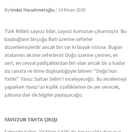
By
İmdat Hacıahmetoğlu
/
24 Nisan 2020
Türk Milleti sayısız lider, sayısız komutan çıkarmıştır. Bu
başbuğların birçoğu Batı üzerine seferler
düzenlemişlerdir ancak biri var ki büyük istisna. Bugün
atalarının aksine seferlerini Doğu üzerine çeviren, en
sert, en cevval padişahlardan biri olan ancak bir o kadar
da sanata ve ilime düşkünlüğüyle bilinen ‘’Doğu’nun
Fatihi’’ Yavuz Sultan Selim’i inceleyeceğiz. Bu incelemeyi
yaparken Yavuz’un kişilik özelliklerine de yer verecek,
şahsına dair de bilgiler paylaşacağız.
YAVUZUN TAHTA ÇIKIŞI
Şehzade Selim, 10 Ekim 1470′ de Amasya’da dünyaya