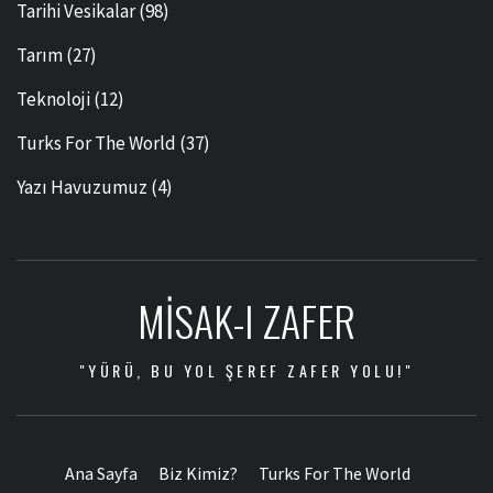
Tarihi Vesikalar
(98)
Tarım
(27)
Teknoloji
(12)
Turks For The World
(37)
Yazı Havuzumuz
(4)
MISAK-I ZAFER
"YÜRÜ, BU YOL ŞEREF ZAFER YOLU!"
Ana Sayfa
Biz Kimiz?
Turks For The World