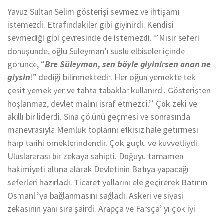
Yavuz Sultan Selim gösterişi sevmez ve ihtişamı
istemezdi. Etrafındakiler gibi giyinirdi. Kendisi
sevmediği gibi çevresinde de istemezdi. ‘’Mısır seferi
dönüşünde, oğlu Süleyman’ı süslü elbiseler içinde
görünce, “
Bre Süleyman, sen böyle giyinirsen anan ne
giysin
!” dediği bilinmektedir. Her öğün yemekte tek
çeşit yemek yer ve tahta tabaklar kullanırdı. Gösterişten
hoşlanmaz, devlet malını israf etmezdi.’’ Çok zeki ve
akıllı bir liderdi. Sina çölünü geçmesi ve sonrasında
manevrasıyla Memlük toplarını etkisiz hale getirmesi
harp tarihi örneklerindendir. Çok güçlü ve kuvvetliydi.
Uluslararası bir zekaya sahipti. Doğuyu tamamen
hakimiyeti altına alarak Devletinin Batıya yapacağı
seferleri hazırladı. Ticaret yollarını ele geçirerek Batının
Osmanlı’ya bağlanmasını sağladı. Askeri ve siyasi
zekasının yanı sıra şairdi. Arapça ve Farsça’ yı çok iyi