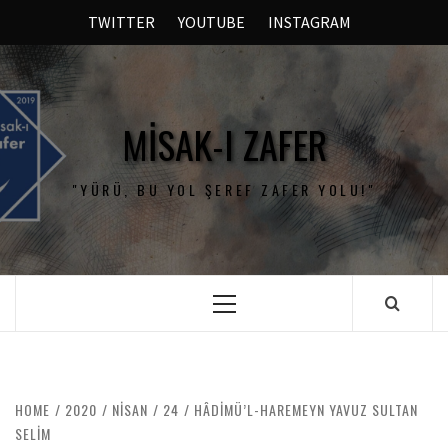
TWITTER
YOUTUBE
INSTAGRAM
MISAK-I ZAFER
"YÜRÜ, BU YOL ŞEREF ZAFER YOLU!"
HOME
2020
NISAN
24
HÂDİMÜ’L-HAREMEYN YAVUZ SULTAN
SELİM