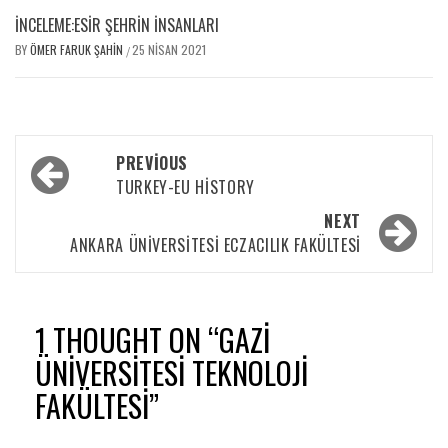
İNCELEME:ESIR ŞEHRIN İNSANLARI
BY
ÖMER FARUK ŞAHIN
25 NISAN 2021
/
PREVIOUS
TURKEY-EU HISTORY
NEXT
ANKARA ÜNIVERSITESI ECZACILIK FAKÜLTESI
1 THOUGHT ON “
GAZI
ÜNIVERSITESI TEKNOLOJI
FAKÜLTESI
”