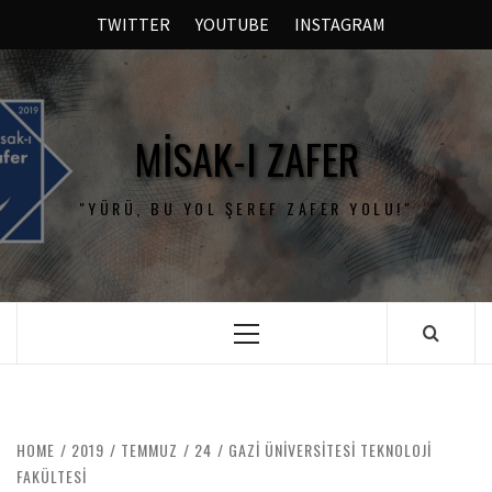
TWITTER
YOUTUBE
INSTAGRAM
MISAK-I ZAFER
"YÜRÜ, BU YOL ŞEREF ZAFER YOLU!"
HOME
2019
TEMMUZ
24
GAZI ÜNIVERSITESI TEKNOLOJI
FAKÜLTESI