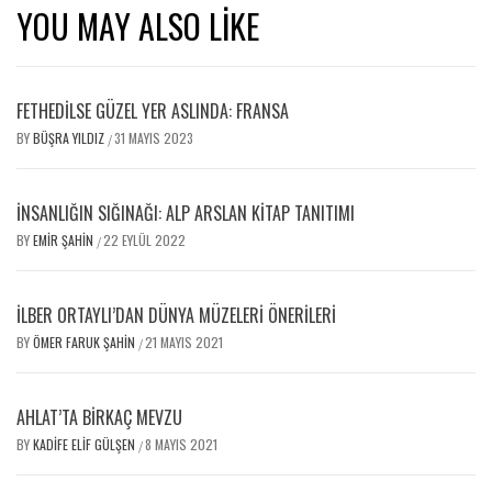
YOU MAY ALSO LIKE
FETHEDİLSE GÜZEL YER ASLINDA: FRANSA
BY
BÜŞRA YILDIZ
31 MAYIS 2023
/
İNSANLIĞIN SIĞINAĞI: ALP ARSLAN KITAP TANITIMI
BY
EMIR ŞAHIN
22 EYLÜL 2022
/
İLBER ORTAYLI’DAN DÜNYA MÜZELERI ÖNERILERI
BY
ÖMER FARUK ŞAHIN
21 MAYIS 2021
/
AHLAT’TA BİRKAÇ MEVZU
BY
KADIFE ELIF GÜLŞEN
8 MAYIS 2021
/