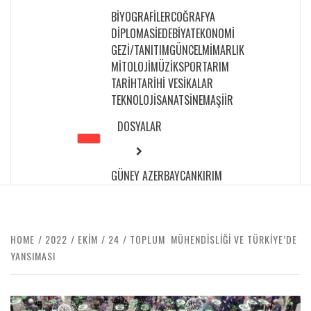
BIYOGRAFILER
COĞRAFYA
DIPLOMASI
EDEBIYAT
EKONOMI
GEZI/TANITIM
GÜNCEL
MIMARLIK
MITOLOJI
MÜZIK
SPOR
TARIM
TARIH
TARIHI VESIKALAR
TEKNOLOJI
SANAT
SINEMA
ŞIIR
DOSYALAR
GÜNEY AZERBAYCAN
KIRIM
HOME
2022
EKIM
24
TOPLUM MÜHENDİSLİĞİ VE TÜRKİYE’DE
YANSIMASI