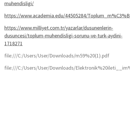
muhendisligi/
https://www.academia.edu/44505284/Toplum_m%C3%B
https://www.milliyet.com.tr/yazarlar/dusunenlerin-
dusuncesi/toplum-muhendisligi-sorunu-ve-turk-aydini-
1718271
file:///C:/Users/User/Downloads/m59%20(1).pdf
file:///C:/Users/User/Downloads/Elektronik%20ilet