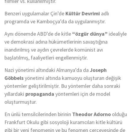
filmler vs. kullanılmıştır.
Benzeri uygulamalar Çin’de
Kültür Devrimi
adlı
programda ve Kamboçya’da da uygulanmıştır.
Aynı dönemde ABD’de de kitle
“özgür dünya”
idealiyle
ve demokrasi adına hükümetlerinin savaştığına
inandırılmış ve aydın çevrelerde komünist avı
başlatılmış, faaliyetleri engellenmiştir.
Nazi yönetimi altındaki Almanya’da da
Joseph
Göbbels
yönetimi altında kamuoyu oluşturan değişik
yöntemler geliştirilmiştir. Bu yöntemler daha sonraki
yıllardaki
propaganda
yöntemleri için de model
oluşturmuştur.
En ünlü temsilcilerinden birinin
Theodor Adorno
olduğu
Frankfurt Okulu gibi sosyoloji kuramcıları kitle kültürü
gibi bir yeni fenomenin ve bu fenomen çerçevesinde de