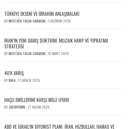
TÜRKİYE EKSENİ VE İBRAHİM ANLAŞMALARI
BY
MUSTAFA TALHA CABADAK
1 HAZIRAN 2026
/
İRAN’IN YENI SAVAŞ DOKTRINI: MOZAIK HARP VE YIPRATMA
STRATEJISI
BY
MUSTAFA TALHA CABADAK
10 MART 2026
/
40’A VARIŞ
BY
BALA
17 ARALIK 2025
/
HAÇLI EMELLERİNE KARŞI MİLLİ UYARI
BY
ZAFERYEMIN
27 KASIM 2025
/
ABD VE İSRAIL’IN SIYONIST PLANI: İRAN, HIZBULLAH, HAMAS VE