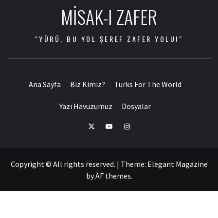
MISAK-I ZAFER
"YÜRÜ, BU YOL ŞEREF ZAFER YOLU!"
Ana Sayfa
Biz Kimiz?
Turks For The World
Yazı Havuzumuz
Dosyalar
Copyright © All rights reserved.
|
Theme:
Elegant Magazine
by
AF themes
.