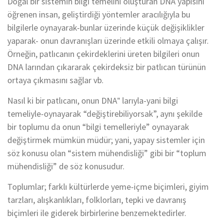
Doğal bir sistemin bilgi temelini oluşturan DNA yapısını
öğrenen insan, geliştirdiği yöntemler aracılığıyla bu
bilgilerle oynayarak-bunlar üzerinde küçük değişiklikler
yaparak- onun davranışları üzerinde etkili olmaya çalışır.
Örneğin, patlıcanın çekirdeklerini üreten bilgileri onun
DNA larından çıkararak çekirdeksiz bir patlıcan türünün
ortaya çıkmasını sağlar vb.
Nasıl ki bir patlıcanı, onun DNA‟ larıyla-yani bilgi
temeliyle-oynayarak “değiştirebiliyorsak”, aynı şekilde
bir toplumu da onun “bilgi temelleriyle” oynayarak
değiştirmek mümkün müdür; yani, yapay sistemler için
söz konusu olan “sistem mühendisliği” gibi bir “toplum
mühendisliği” de söz konusudur.
Toplumlar; farklı kültürlerde yeme-içme biçimleri, giyim
tarzları, alışkanlıkları, folklorları, tepki ve davranış
biçimleri ile giderek birbirlerine benzemektedirler.