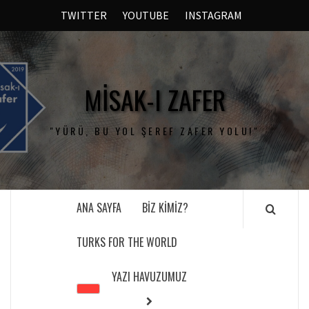
TWITTER
YOUTUBE
INSTAGRAM
MISAK-I ZAFER
"YÜRÜ, BU YOL ŞEREF ZAFER YOLU!"
ANA SAYFA
BIZ KIMIZ?
TURKS FOR THE WORLD
YAZI HAVUZUMUZ