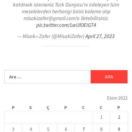
katılmak isterseniz Türk Dünyası’nı irdeleyen tüm
meselelerden herhangi birini kaleme alıp
misakizafer@gmail.com’a iletebilirsiniz.
pic.twitter.com/LwUlOEIGT4
— Misak-ı Zafer (@MisakiZafer)
April 27, 2023
Ekim 2022
P
S
Ç
P
C
C
P
1
2
3
4
5
6
7
8
9