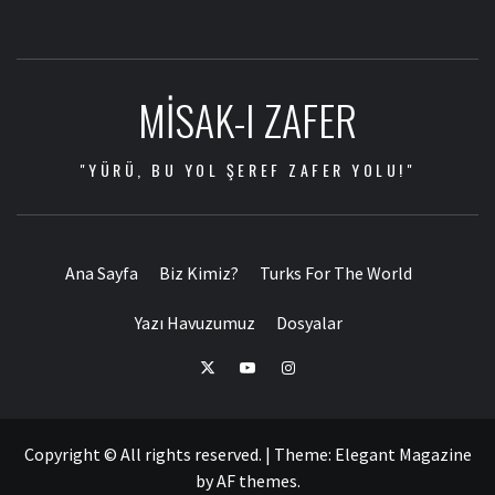
MISAK-I ZAFER
"YÜRÜ, BU YOL ŞEREF ZAFER YOLU!"
Ana Sayfa
Biz Kimiz?
Turks For The World
Yazı Havuzumuz
Dosyalar
Copyright © All rights reserved.
|
Theme:
Elegant Magazine
by
AF themes
.