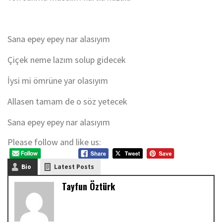
Sana epey epey nar alasıyım
Çiçek neme lazım solup gidecek
İysi mi ömrüne yar olasıyım
Allasen tamam de o söz yetecek
Sana epey epey nar alasıyım
Please follow and like us:
Bio
Latest Posts
Tayfun Öztürk