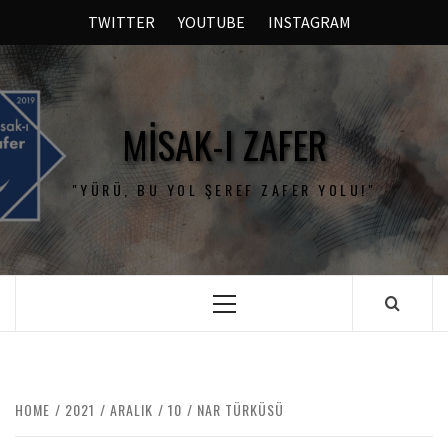
TWITTER
YOUTUBE
INSTAGRAM
MISAK-I ZAFER
"YÜRÜ, BU YOL ŞEREF ZAFER YOLU!"
HOME
2021
ARALIK
10
NAR TÜRKÜSÜ