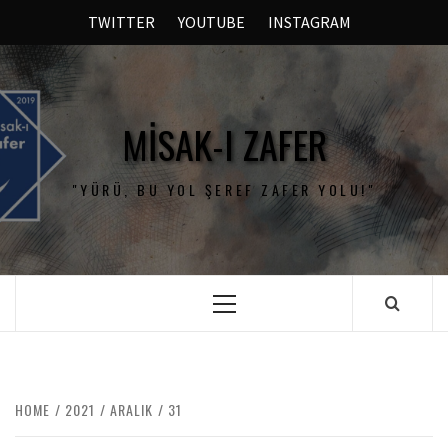
TWITTER
YOUTUBE
INSTAGRAM
MISAK-I ZAFER
"YÜRÜ, BU YOL ŞEREF ZAFER YOLU!"
HOME
2021
ARALIK
31