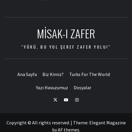
MISAK-I ZAFER
"YÜRÜ, BU YOL ŞEREF ZAFER YOLU!"
Ana Sayfa
Biz Kimiz?
Turks For The World
Yazı Havuzumuz
Dosyalar
Copyright © All rights reserved.
|
Theme:
Elegant Magazine
by
AF themes
.