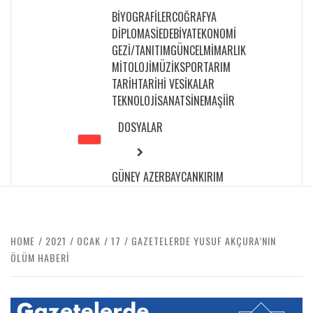
BIYOGRAFILER
COĞRAFYA
DIPLOMASI
EDEBIYAT
EKONOMI
GEZI/TANITIM
GÜNCEL
MIMARLIK
MITOLOJI
MÜZIK
SPOR
TARIM
TARIH
TARIHI VESIKALAR
TEKNOLOJI
SANAT
SINEMA
ŞIIR
DOSYALAR
GÜNEY AZERBAYCAN
KIRIM
HOME
2021
OCAK
17
GAZETELERDE YUSUF AKÇURA’NIN
ÖLÜM HABERI