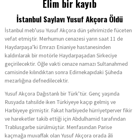
Elim bir kayıb
İstanbul Saylavı Yusuf Akçora Öldü
İstanbul meb’usu Yusuf Akçora dün şehrimizde füceten
vefat etmiştir. Merhumun cenazesi yarın saat 11 de
Haydarpaşa’ki Emrazı Enianiye hastanesinden
kaldırılarak bir motörle Haydarpaşadan Sirkeciye
geçirilecektir. Öğle vakti cenaze namazı Sultanahmed
camisinde kılındıktan sonra Edirnekapıdaki Şüheda
mezarlığına defnedilecektir.
Yusuf Akçora Dağıstanlı bir Türk’tür. Genç yaşında
Rusyada tahsilde iken Türkiyeye kaçıp gelmiş ve
Harbiyeye girmiştir. Fakat harbiyede hürriyetperver fikir
ve hareketler takib ettiği için Abdulhamid tarafından
Trablusgarbe sürülmüştür. Menfasından Parise
kaçmağa muvaffak olan Yusuf Akçora orada âli