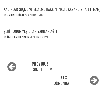
KADINLAR SEÇME VE SEÇILME HAKKINI NASIL KAZANDI? (AFET İNAN)
BY
ZAFERE DOĞRU
24 ŞUBAT 2021
/
ŞEHIT ONUR YEŞIL İÇIN YAKILAN AĞIT
BY
ÖMER FARUK ŞAHIN
8 ŞUBAT 2021
/
PREVIOUS
GÖNÜL ÖLÜMÜ
NEXT
UĞRUNDA