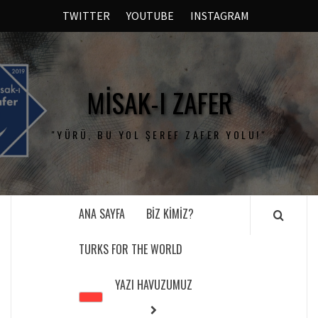
TWITTER
YOUTUBE
INSTAGRAM
MISAK-I ZAFER
"YÜRÜ, BU YOL ŞEREF ZAFER YOLU!"
ANA SAYFA
BIZ KIMIZ?
TURKS FOR THE WORLD
YAZI HAVUZUMUZ