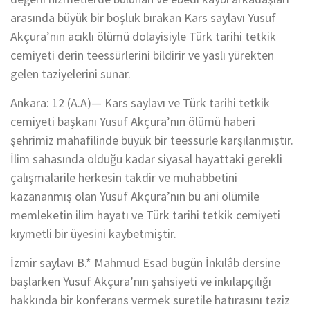
arasında büyük bir boşluk bırakan Kars saylavı Yusuf
Akçura’nın acıklı ölümü dolayisiyle Türk tarihi tetkik
cemiyeti derin teessürlerini bildirir ve yaslı yürekten
gelen taziyelerini sunar.
Ankara: 12 (A.A)— Kars saylavı ve Türk tarihi tetkik
cemiyeti başkanı Yusuf Akçura’nın ölümü haberi
şehrimiz mahafilinde büyük bir teessürle karşılanmıştır.
İlim sahasında olduğu kadar siyasal hayattaki gerekli
çalışmalarile herkesin takdir ve muhabbetini
kazananmış olan Yusuf Akçura’nın bu ani ölümile
memleketin ilim hayatı ve Türk tarihi tetkik cemiyeti
kıymetli bir üyesini kaybetmiştir.
İzmir saylavı B.* Mahmud Esad bugün İnkılâb dersine
başlarken Yusuf Akçura’nın şahsiyeti ve inkılapçılığı
hakkında bir konferans vermek suretile hatırasını teziz