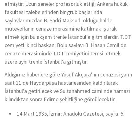
etmiştir. Uzun seneler profesörlük ettiği Ankara hukuk
fakültesi talebelerinden bir grub başlarında
saylavlarımızdan B. Sadri Maksudi olduğu halde
müteveffanın cenaze merasimine katılmak iştirak
etmek için bu akşam trenle İstanbul’a gitmişlerdir. T.D.T
cemiyeti ikinci başkanı Bolu saylavı B. Hasan Cemil de
cenaze merasiminde T.D.T cemiyetini temsil etmek
üzere ayni trenle İstanbul’a gitmiştir.
Aldığımız haberlere göre Yusuf Akçura’nın cenazesi yarın
saat 11 de Haydarpaşa hastanesinden kaldırılarak
İstanbul’a getirilecek ve Sultanahmed camiinde namazı
kılındıktan sonra Edirne şehitliğine gömülecektir.
14 Mart 1935, İzmir: Anadolu Gazetesi, sayfa 5.