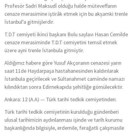
Profesör Sadri Maksudî olduğu halde müteveffanın
cenaze merasimine iştirâk etmek için bu akşamki trenle
İstanbul’a gitmişlerdir.
T.D.T cemiyeti ikinci başkanı Bolu saylavı Hasan Cemilde
cenaze merasiminde T.D.T cemiyetini temsil etmek
üzere ayni trenle İstanbula gitmiştir.
Aldığımız habere göre Yusuf Akçoranın cenazesi yarın
saat 11de Haydarpaşa hastahanesinden kaldırılarak
İstanbula geçirilecek ve Sultanahmet camiinde namazı
kılındıktan sonra Edirnekapıda şehitliğe gömülecektir.
Ankara: 12 (A.A) — Türk tarihi tedkik cemiyetinden:
Türk tarihi tedkik cemiyetinin kurulduğu gündenberi
ulusal tarihimizin aydınlanması işinde ve tarih kurumu
başkanlığında bilgisiyle, erdemile, ferağatli çalışmasile