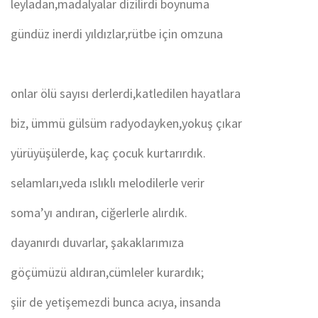
leyladan,madalyalar dizilirdi boynuma
gündüz inerdi yıldızlar,rütbe için omzuna
onlar ölü sayısı derlerdi,katledilen hayatlara
biz, ümmü gülsüm radyodayken,yokuş çıkar
yürüyüşülerde, kaç çocuk kurtarırdık.
selamları,veda ıslıklı melodilerle verir
soma’yı andıran, ciğerlerle alırdık.
dayanırdı duvarlar, şakaklarımıza
göçümüzü aldıran,cümleler kurardık;
şiir de yetişemezdi bunca acıya, insanda