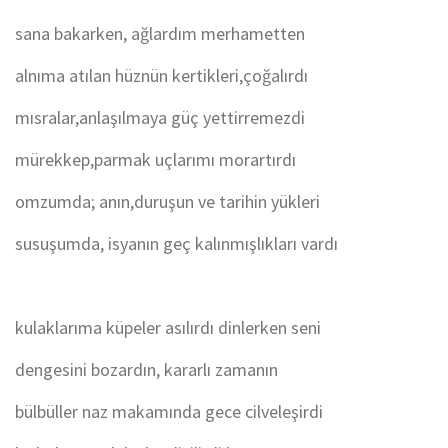
sana bakarken, ağlardım merhametten
alnıma atılan hüznün kertikleri,çoğalırdı
mısralar,anlaşılmaya güç yettirremezdi
mürekkep,parmak uçlarımı morartırdı
omzumda; anın,duruşun ve tarihin yükleri
susuşumda, isyanın geç kalınmışlıkları vardı
kulaklarıma küpeler asılırdı dinlerken seni
dengesini bozardın, kararlı zamanın
bülbüller naz makamında gece cilveleşirdi