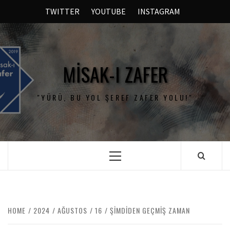
TWITTER
YOUTUBE
INSTAGRAM
MISAK-I ZAFER
"YÜRÜ, BU YOL ŞEREF ZAFER YOLU!"
HOME
2024
AĞUSTOS
16
ŞİMDİDEN GEÇMİŞ ZAMAN