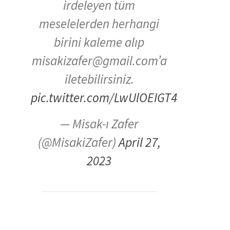
irdeleyen tüm
meselelerden herhangi
birini kaleme alıp
misakizafer@gmail.com’a
iletebilirsiniz.
pic.twitter.com/LwUlOEIGT4
— Misak-ı Zafer
(@MisakiZafer)
April 27,
2023