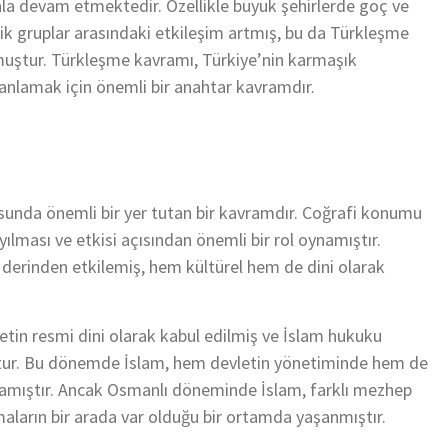
la devam etmektedir. Özellikle büyük şehirlerde göç ve
nik gruplar arasındaki etkileşim artmış, bu da Türkleşme
muştur. Türkleşme kavramı, Türkiye’nin karmaşık
i anlamak için önemli bir anahtar kavramdır.
usunda önemli bir yer tutan bir kavramdır. Coğrafi konumu
yılması ve etkisi açısından önemli bir rol oynamıştır.
ı derinden etkilemiş, hem kültürel hem de dini olarak
in resmi dini olarak kabul edilmiş ve İslam hukuku
uştur. Bu dönemde İslam, hem devletin yönetiminde hem de
amıştır. Ancak Osmanlı döneminde İslam, farklı mezhep
amaların bir arada var olduğu bir ortamda yaşanmıştır.