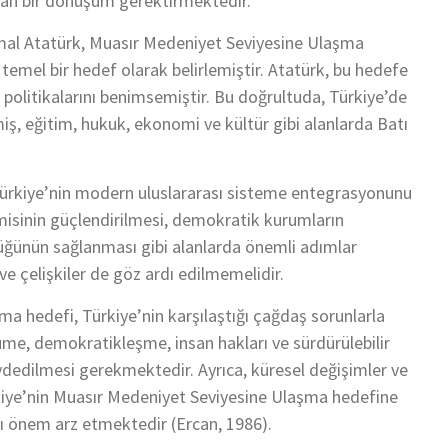
ıdan bir dönüşüm gerektirmektedir.
mal Atatürk, Muasır Medeniyet Seviyesine Ulaşma
emel bir hedef olarak belirlemiştir. Atatürk, bu hedefe
 politikalarını benimsemiştir. Bu doğrultuda, Türkiye’de
iş, eğitim, hukuk, ekonomi ve kültür gibi alanlarda Batı
ürkiye’nin modern uluslararası sisteme entegrasyonunu
isinin güçlendirilmesi, demokratik kurumların
lüğünün sağlanması gibi alanlarda önemli adımlar
ve çelişkiler de göz ardı edilmemelidir.
 hedefi, Türkiye’nin karşılaştığı çağdaş sorunlarla
yüme, demokratikleşme, insan hakları ve sürdürülebilir
ydedilmesi gerekmektedir. Ayrıca, küresel değişimler ve
rkiye’nin Muasır Medeniyet Seviyesine Ulaşma hedefine
sı önem arz etmektedir (Ercan, 1986).