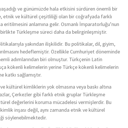
yaşadığı ve günümüzde hala etkisini sürdüren önemli bir
tnik ve kültürel çeşitliliği olan bir coğrafyada farklı
nda eritilmesini anlamına gelir. Osmanlı İmparatorluğu’nun
irlikte Türkleşme süreci daha da belirginleşmiştir.
alarıyla yakından ilişkilidir. Bu politikalar, dil, giyim,
ştırılmasını hedeflemiştir. Özellikle Cumhuriyet döneminde
nemli adımlarından biri olmuştur. Türkçenin Latin
sça kökenli kelimelerin yerine Türkçe kökenli kelimelerin
ne katkı sağlamıştır.
e kültürel kimliklerin yok olmasına veya baskı altına
azlar, Çerkezler gibi farklı etnik gruplar Türkleşme
kültürel değerlerini koruma mücadelesi vermişlerdir. Bu
kimlik inşası değil, aynı zamanda etnik ve kültürel
iği söylenebilmektedir.