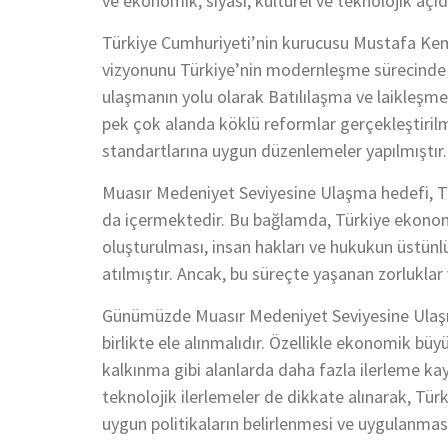
ve ekonomik, siyasi, kültürel ve teknolojik aç
Türkiye Cumhuriyeti’nin kurucusu Mustafa Ke
vizyonunu Türkiye’nin modernleşme sürecinde t
ulaşmanın yolu olarak Batılılaşma ve laikleşme
pek çok alanda köklü reformlar gerçekleştirilm
standartlarına uygun düzenlemeler yapılmıştır.
Muasır Medeniyet Seviyesine Ulaşma hedefi, T
da içermektedir. Bu bağlamda, Türkiye ekonom
oluşturulması, insan hakları ve hukukun üstün
atılmıştır. Ancak, bu süreçte yaşanan zorluklar 
Günümüzde Muasır Medeniyet Seviyesine Ulaşma
birlikte ele alınmalıdır. Özellikle ekonomik bü
kalkınma gibi alanlarda daha fazla ilerleme ka
teknolojik ilerlemeler de dikkate alınarak, Tü
uygun politikaların belirlenmesi ve uygulanma