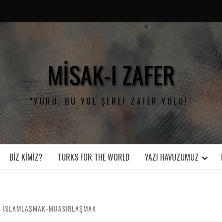
MISAK-I ZAFER
"YÜRÜ, BU YOL ŞEREF ZAFER YOLU!"
BIZ KIMIZ?
TURKS FOR THE WORLD
YAZI HAVUZUMUZ
– İSLAMLAŞMAK-MUASIRLAŞMAK