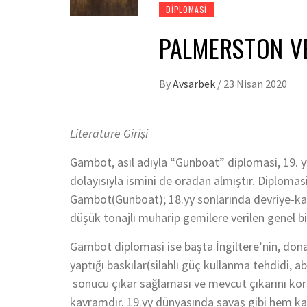
DIPLOMASI
PALMERSTON V
By
Avsarbek
/
23 Nisan 2020
Literatüre Girişi
Gambot, asıl adıyla “Gunboat” diplomasi, 19. yy
dolayısıyla ismini de oradan almıştır. Diploma
Gambot(Gunboat); 18.yy sonlarında devriye-kara
düşük tonajlı muharip gemilere verilen genel bi
Gambot diplomasi ise başta İngiltere’nin, do
yaptığı baskılar(silahlı güç kullanma tehdidi, 
sonucu çıkar sağlaması ve mevcut çıkarını kor
kavramdır. 19.yy dünyasında savaş gibi hem ka