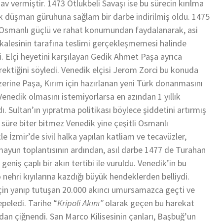
nav vermiştir. 1473 Otlukbeli Savaşı ise bu sürecin kırılma
lık düşman güruhuna sağlam bir darbe indirilmiş oldu. 1475
i. Osmanlı güçlü ve rahat konumundan faydalanarak, asi
r kalesinin tarafına teslimi gerçekleşmemesi halinde
. Elçi heyetini karşılayan Gedik Ahmet Paşa ayrıca
rektiğini söyledi. Venedik elçisi Jerom Zorci bu konuda
zerine Paşa, Kırım için hazırlanan yeni Türk donanmasını
nedik olmasını istemiyorlarsa en azından 1 yıllık
. Sultan’ın yıpratma politikası böylece şiddetini artırmış
k süre biter bitmez Venedik yine çeşitli Osmanlı
le İzmir’de sivil halka yapılan katliam ve tecavüzler,
Hümayun toplantısının ardından, asıl darbe 1477 de Turahan
niş çaplı bir akın tertibi ile vuruldu. Venedik’in bu
nehri kıyılarına kazdığı büyük hendeklerden belliydi.
için yanıp tutuşan 20.000 akıncı umursamazca geçti ve
peledi. Tarihe “
Kripoli Akını”
olarak geçen bu harekat
ından çiğnendi. San Marco Kilisesinin çanları, Başbuğ’un