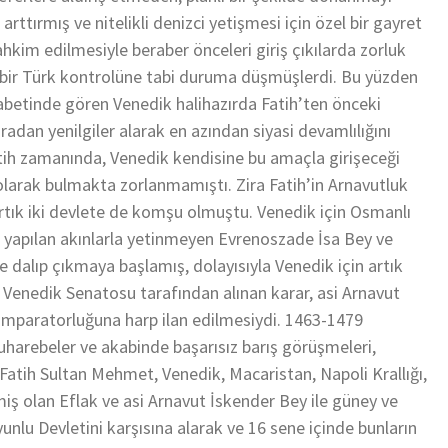
arttırmış ve nitelikli denizci yetişmesi için özel bir gayret
ahkim edilmesiyle beraber önceleri giriş çıkılarda zorluk
 bir Türk kontrolüne tabi duruma düşmüşlerdi. Bu yüzden
ekabetinde gören Venedik halihazırda Fatih’ten önceki
radan yenilgiler alarak en azından siyasi devamlılığını
atih zamanında, Venedik kendisine bu amaçla girişeceği
olarak bulmakta zorlanmamıştı. Zira Fatih’in Arnavutluk
rtık iki devlete de komşu olmuştu. Venedik için Osmanlı
yapılan akınlarla yetinmeyen Evrenoszade İsa Bey ve
 dalıp çıkmaya başlamış, dolayısıyla Venedik için artık
 Venedik Senatosu tarafından alınan karar, asi Arnavut
 İmparatorluğuna harp ilan edilmesiydi. 1463-1479
muharebeler ve akabinde başarısız barış görüşmeleri,
. Fatih Sultan Mehmet, Venedik, Macaristan, Napoli Krallığı,
ş olan Eflak ve asi Arnavut İskender Bey ile güney ve
u Devletini karşısına alarak ve 16 sene içinde bunların