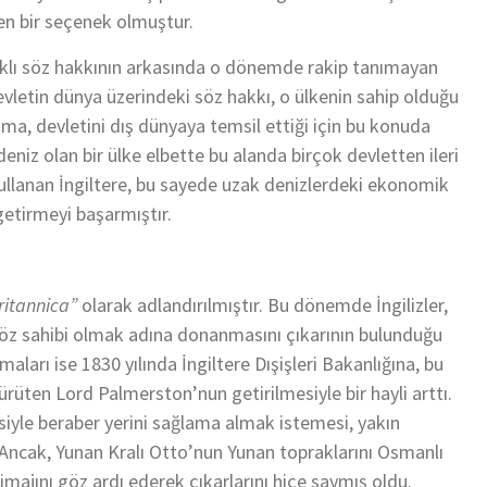
en bir seçenek olmuştur.
lıklı söz hakkının arkasında o dönemde rakip tanımayan
evletin dünya üzerindeki söz hakkı, o ülkenin sahip olduğu
nanma, devletini dış dünyaya temsil ettiği için bu konuda
u deniz olan bir ülke elbette bu alanda birçok devletten ileri
ullanan İngiltere, bu sayede uzak denizlerdeki ekonomik
getirmeyi başarmıştır.
ritannica”
olarak adlandırılmıştır. Bu dönemde İngilizler,
 söz sahibi olmak adına donanmasını çıkarının bulunduğu
ları ise 1830 yılında İngiltere Dışişleri Bakanlığına, bu
üten Lord Palmerston’nun getirilmesiyle bir hayli arttı.
yle beraber yerini sağlama almak istemesi, yakın
ncak, Yunan Kralı Otto’nun Yunan topraklarını Osmanlı
imajını göz ardı ederek çıkarlarını hiçe saymış oldu.