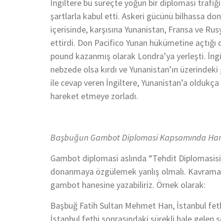
İngiltere bu süreçte yoğun bir diplomasi trafiği 
şartlarla kabul etti. Askeri gücünü bilhassa don
içerisinde, karşısına Yunanistan, Fransa ve Rus
ettirdi. Don Pacifico Yunan hükümetine açtığı
pound kazanmış olarak Londra’ya yerleşti. İngil
nebzede olsa kırdı ve Yunanistan’ın üzerindeki
ile cevap veren İngiltere, Yunanistan’a oldukça
hareket etmeye zorladı.
Başbuğun Gambot Diplomasi Kapsamında Ham
Gambot diplomasi aslında “Tehdit Diplomasisi
donanmaya özgülemek yanlış olmalı. Kavrama b
gambot hanesine yazabiliriz. Örnek olarak:
Başbuğ Fatih Sultan Mehmet Han, İstanbul feth
İstanbul fethi sonrasındaki sürekli hale gelen 