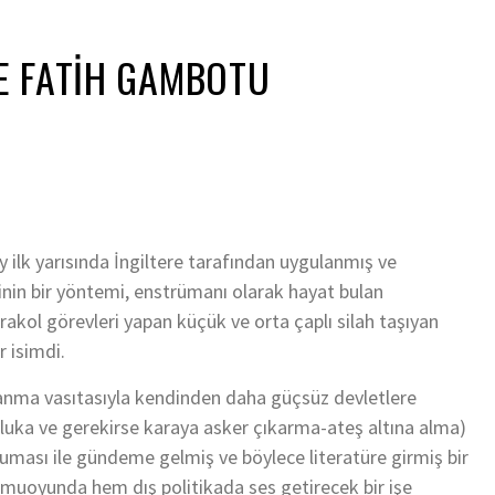
E FATIH GAMBOTU
 ilk yarısında İngiltere tarafından uygulanmış ve
sinin bir yöntemi, enstrümanı olarak hayat bulan
kol görevleri yapan küçük ve orta çaplı silah taşıyan
r isimdi.
nanma vasıtasıyla kendinden daha güçsüz devletlere
abluka ve gerekirse karaya asker çıkarma-ateş altına alma)
uması ile gündeme gelmiş ve böylece literatüre girmiş bir
muoyunda hem dış politikada ses getirecek bir işe