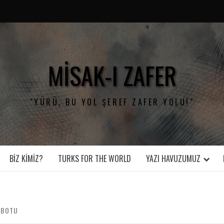
MISAK-I ZAFER
"YÜRÜ, BU YOL ŞEREF ZAFER YOLU!"
BIZ KIMIZ?
TURKS FOR THE WORLD
YAZI HAVUZUMUZ
MBOTU