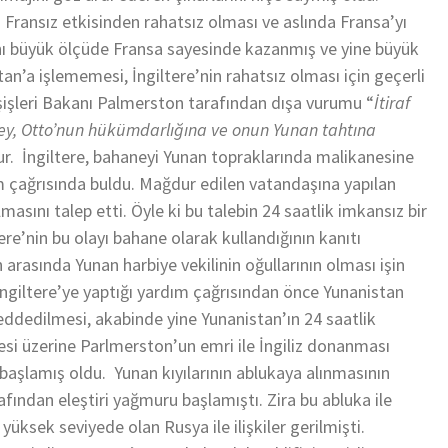
 Fransız etkisinden rahatsız olması ve aslında Fransa’yı
nı büyük ölçüde Fransa sayesinde kazanmış ve yine büyük
an’a işlememesi, İngiltere’nin rahatsız olması için geçerli
ışişleri Bakanı Palmerston tarafından dışa vurumu “
İtiraf
şey, Otto’nun hükümdarlığına ve onun Yunan tahtına
r. İngiltere, bahaneyi Yunan topraklarında malikanesine
ım çağrısında buldu. Mağdur edilen vatandaşına yapılan
rılmasını talep etti. Öyle ki bu talebin 24 saatlik imkansız bir
re’nin bu olayı bahane olarak kullandığının kanıtı
 arasında Yunan harbiye vekilinin oğullarının olması işin
n İngiltere’ye yaptığı yardım çağrısından önce Yunanistan
ddedilmesi, akabinde yine Yunanistan’ın 24 saatlik
si üzerine Parlmerston’un emri ile İngiliz donanması
başlamış oldu. Yunan kıyılarının ablukaya alınmasının
afından eleştiri yağmuru başlamıştı. Zira bu abluka ile
ksek seviyede olan Rusya ile ilişkiler gerilmişti.