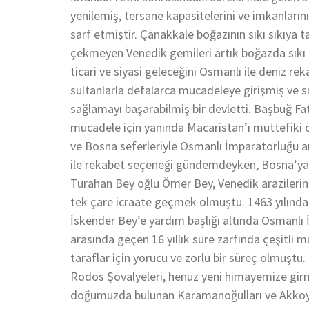
yenilemiş, tersane kapasitelerini ve imkanlarını 
sarf etmiştir. Çanakkale boğazının sıkı sıkıya t
çekmeyen Venedik gemileri artık boğazda sıkı
ticari ve siyasi geleceğini Osmanlı ile deniz r
sultanlarla defalarca mücadeleye girişmiş ve sı
sağlamayı başarabilmiş bir devletti. Başbuğ F
mücadele için yanında Macaristan’ı müttefiki 
ve Bosna seferleriyle Osmanlı İmparatorluğu a
ile rekabet seçeneği gündemdeyken, Bosna’ya 
Turahan Bey oğlu Ömer Bey, Venedik arazilerine
tek çare icraate geçmek olmuştu. 1463 yılında
İskender Bey’e yardım başlığı altında Osmanlı
arasında geçen 16 yıllık süre zarfında çeşitli 
taraflar için yorucu ve zorlu bir süreç olmuştu
Rodos Şövalyeleri, henüz yeni himayemize girmi
doğumuzda bulunan Karamanoğulları ve Akkoyunl