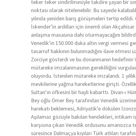
teker teker sindirilmesiyle takdire şayan bir sı
noktası olarak nitelenebilir. Bu sayede kalaba
yılında yeniden barış görüşmeleri tertip edild
İskender’in ardılları için önemli olan Akçahisa
anlaşma masasına dahi oturmayacağını bildirdi
Venedik’in 150.000 duka altın vergi vermesi ge
tasarruf hakkının bulunmadığını ilave etmesi ü
Zorciye gösterdi ve bu donanmanın hedefinin Ve
mütareke imzalanmasının gerekliliğini vurguladı
oluyordu. İstenilen mütareke imzalandı. 1 yıllı
mevkilerine yağma hareketlerine girişti. Özellik
Sultan’ın öfkesini bir hayli kabarttı. Divan-ı 
Bey oğlu Ömer Bey tarafından Venedik üzerine ge
harekatı beklemesi, Adriyatik’e dökülen İzonzo 
Aşılamaz gözüyle bakılan hendekleri, intikam 
karşısına çıkan Venedik ordusunu amansızca te
süresince Dalmaçya kıyıları Türk atlıları taraf