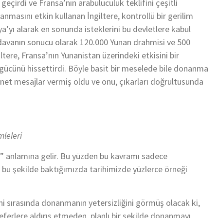
geçirdi ve Fransa’nın arabuluculuk teklifini çeşitli
anmasını etkin kullanan İngiltere, kontrollü bir gerilim
ya’yı alarak en sonunda isteklerini bu devletlere kabul
 davanın sonucu olarak 120.000 Yunan drahmisi ve 500
tere, Fransa’nın Yunanistan üzerindeki etkisini bir
 gücünü hissettirdi. Böyle basit bir meselede bile donanma
 net mesajlar vermiş oldu ve onu, çıkarları doğrultusunda
leleri
” anlamına gelir. Bu yüzden bu kavramı sadece
u şekilde baktığımızda tarihimizde yüzlerce örneği
i sırasında donanmanın yetersizliğini görmüş olacak ki,
seferlere aldırış etmeden, planlı bir şekilde donanmayı