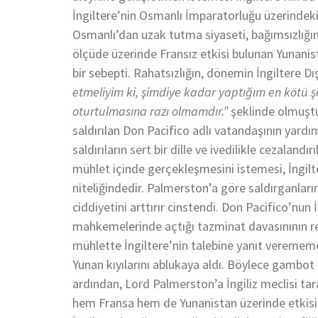
İngiltere’nin Osmanlı İmparatorluğu üzerindeki
Osmanlı’dan uzak tutma siyaseti, bağımsızlığı
ölçüde üzerinde Fransız etkisi bulunan Yunanist
bir sebepti. Rahatsızlığın, dönemin İngiltere D
etmeliyim ki, şimdiye kadar yaptığım en kötü 
oturtulmasına razı olmamdır.”
şeklinde olmuştu
saldırılan Don Pacifico adlı vatandaşının yard
saldırıların sert bir dille ve ivedilikle cezalandı
mühlet içinde gerçekleşmesini istemesi, İngilte
niteliğindedir. Palmerston’a göre saldırganların
ciddiyetini arttırır cinstendi. Don Pacifico’nu
mahkemelerinde açtığı tazminat davasınının re
mühlette İngiltere’nin talebine yanıt verememe
Yunan kıyılarını ablukaya aldı. Böylece gambot 
ardından, Lord Palmerston’a İngiliz meclisi tar
hem Fransa hem de Yunanistan üzerinde etkisi yü