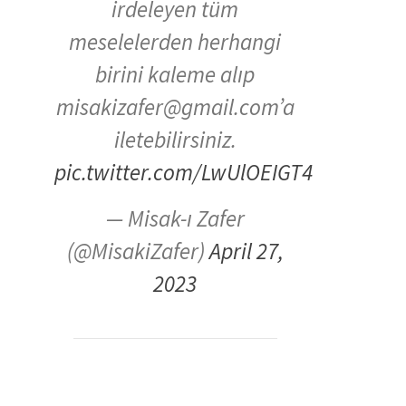
irdeleyen tüm
meselelerden herhangi
birini kaleme alıp
misakizafer@gmail.com’a
iletebilirsiniz.
pic.twitter.com/LwUlOEIGT4
— Misak-ı Zafer
(@MisakiZafer)
April 27,
2023