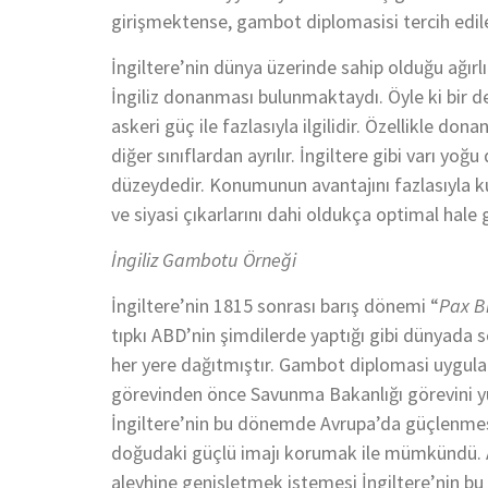
girişmektense, gambot diplomasisi tercih edil
İngiltere’nin dünya üzerinde sahip olduğu ağır
İngiliz donanması bulunmaktaydı. Öyle ki bir d
askeri güç ile fazlasıyla ilgilidir. Özellikle do
diğer sınıflardan ayrılır. İngiltere gibi varı yoğ
düzeydedir. Konumunun avantajını fazlasıyla k
ve siyasi çıkarlarını dahi oldukça optimal hale 
İngiliz Gambotu Örneği
İngiltere’nin 1815 sonrası barış dönemi “
Pax B
tıpkı ABD’nin şimdilerde yaptığı gibi dünyada
her yere dağıtmıştır. Gambot diplomasi uygulama
görevinden önce Savunma Bakanlığı görevini yür
İngiltere’nin bu dönemde Avrupa’da güçlenmesi
doğudaki güçlü imajı korumak ile mümkündü. A
aleyhine genişletmek istemesi İngiltere’nin bu 