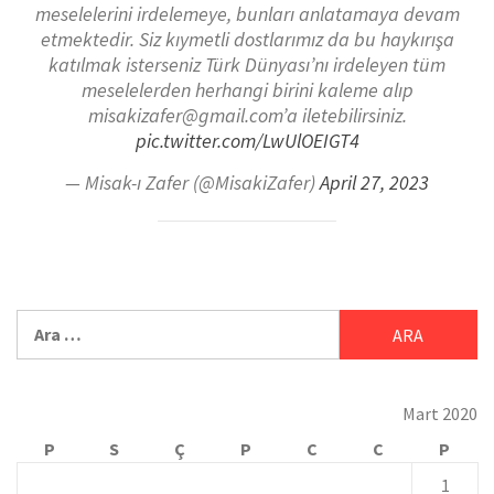
meselelerini irdelemeye, bunları anlatamaya devam
etmektedir. Siz kıymetli dostlarımız da bu haykırışa
katılmak isterseniz Türk Dünyası’nı irdeleyen tüm
meselelerden herhangi birini kaleme alıp
misakizafer@gmail.com’a iletebilirsiniz.
pic.twitter.com/LwUlOEIGT4
— Misak-ı Zafer (@MisakiZafer)
April 27, 2023
Mart 2020
P
S
Ç
P
C
C
P
1