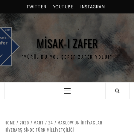
TWITTER
YOUTUBE
INSTAGRAM
MISAK-I ZAFER
"YÜRÜ, BU YOL ŞEREF ZAFER YOLU!"
HOME
2020
MART
24
MASLOW’UN İHTIYAÇLAR
HIYERARŞISINDE TÜRK MILLIYETÇILIĞI