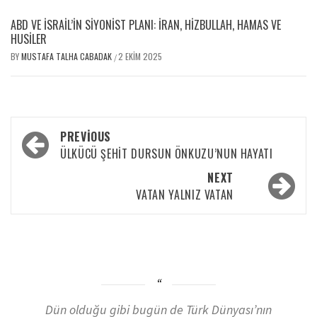
ABD VE İSRAIL’IN SIYONIST PLANI: İRAN, HIZBULLAH, HAMAS VE
HUSILER
BY
MUSTAFA TALHA CABADAK
2 EKIM 2025
/
PREVIOUS
ÜLKÜCÜ ŞEHIT DURSUN ÖNKUZU’NUN HAYATI
NEXT
VATAN YALNIZ VATAN
Dün olduğu gibi bugün de Türk Dünyası’nın