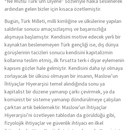
“Ne Mutlu Türk’üm Diyene” sözleriyle halka seslenerek
ardından gelen bizler için kısaca özetlemiştir.
Bugün, Türk Milleti, milli kimliğine ve ülkülerine yapılan
saldırılar sonucu amaçsızlaşmış ve başarısızlığa
alışmaya başlamıştır. Kendisini motive edecek yerli bir
kaynaktan beslenemeyen Türk gençliği ise, dış dünya
görüşlerinin tacizleri sonucu kendisini kapitalizmin
kollarına teslim etmiş, ilk fırsatta terk-i diyar eylemenin
kapısını gözler hale gelmiştir. Kendisini daha iyi olmaya
zorlayacak bir ülküsü olmayan bir insanın, Maslow’un
İhtiyaçlar Hiyerarşisi temel alındığında sonu ya
kapitalist bir düzene yamanıp çarkı çevirmek, ya da
komünist bir sisteme yamanıp döndürülmeye çalışılan
çarktan artık beklemektir. Maslow’un İhtiyaçlar
Hiyerarşisi’ni özetleyen tablodan da görüldüğü gibi,
fizyolojik ihtiyaçlar ve güvenlik ihtiyacı en ilkel