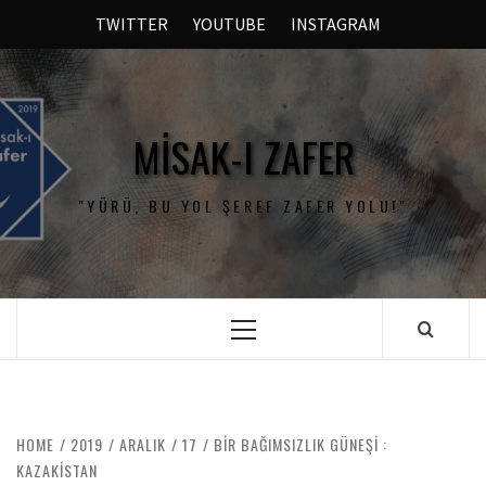
TWITTER
YOUTUBE
INSTAGRAM
MISAK-I ZAFER
"YÜRÜ, BU YOL ŞEREF ZAFER YOLU!"
HOME
2019
ARALIK
17
BIR BAĞIMSIZLIK GÜNEŞI :
KAZAKISTAN