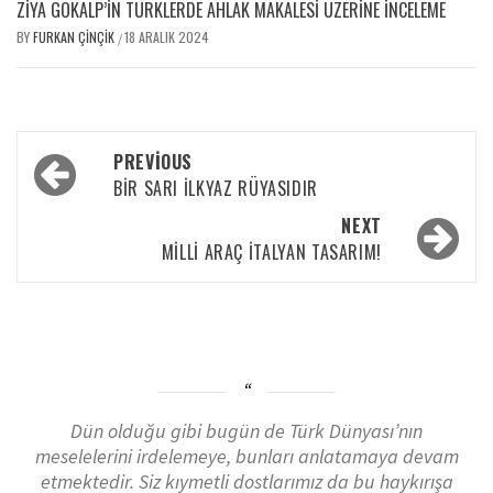
ZIYA GÖKALP’IN TÜRKLERDE AHLAK MAKALESI ÜZERINE İNCELEME
BY
FURKAN ÇINÇIK
18 ARALIK 2024
/
PREVIOUS
BIR SARI İLKYAZ RÜYASIDIR
NEXT
MİLLİ ARAÇ İTALYAN TASARIM!
Dün olduğu gibi bugün de Türk Dünyası’nın
meselelerini irdelemeye, bunları anlatamaya devam
etmektedir. Siz kıymetli dostlarımız da bu haykırışa