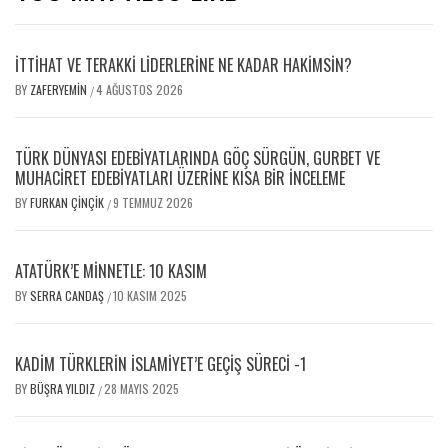
İTTİHAT VE TERAKKİ LİDERLERİNE NE KADAR HAKİMSİN?
BY
ZAFERYEMIN
4 AĞUSTOS 2026
/
TÜRK DÜNYASI EDEBİYATLARINDA GÖÇ SÜRGÜN, GURBET VE
MUHACİRET EDEBİYATLARI ÜZERİNE KISA BİR İNCELEME
BY
FURKAN ÇINÇIK
9 TEMMUZ 2026
/
ATATÜRK’E MINNETLE: 10 KASIM
BY
SERRA CANDAŞ
10 KASIM 2025
/
KADIM TÜRKLERIN İSLAMIYET’E GEÇIŞ SÜRECI -1
BY
BÜŞRA YILDIZ
28 MAYIS 2025
/