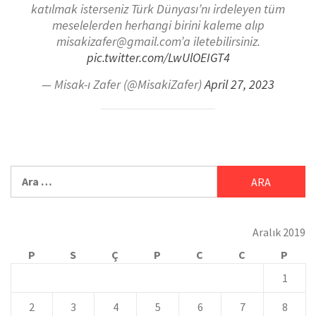
katılmak isterseniz Türk Dünyası’nı irdeleyen tüm
meselelerden herhangi birini kaleme alıp
misakizafer@gmail.com’a iletebilirsiniz.
pic.twitter.com/LwUlOEIGT4
— Misak-ı Zafer (@MisakiZafer)
April 27, 2023
Aralık 2019
P
S
Ç
P
C
C
P
1
2
3
4
5
6
7
8