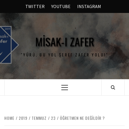
TWITTER
YOUTUBE
INSTAGRAM
MISAK-I ZAFER
"YÜRÜ, BU YOL ŞEREF ZAFER YOLU!"
HOME
2019
TEMMUZ
23
ÖĞRETMEN NE DEĞILDIR ?