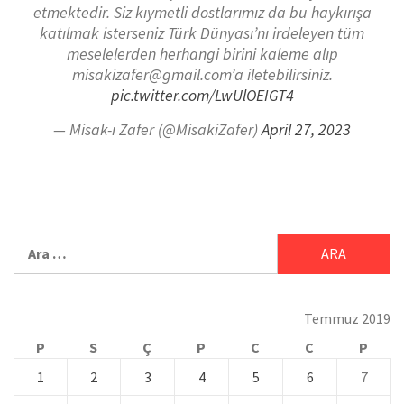
etmektedir. Siz kıymetli dostlarımız da bu haykırışa
katılmak isterseniz Türk Dünyası’nı irdeleyen tüm
meselelerden herhangi birini kaleme alıp
misakizafer@gmail.com’a iletebilirsiniz.
pic.twitter.com/LwUlOEIGT4
— Misak-ı Zafer (@MisakiZafer)
April 27, 2023
Temmuz 2019
P
S
Ç
P
C
C
P
1
2
3
4
5
6
7