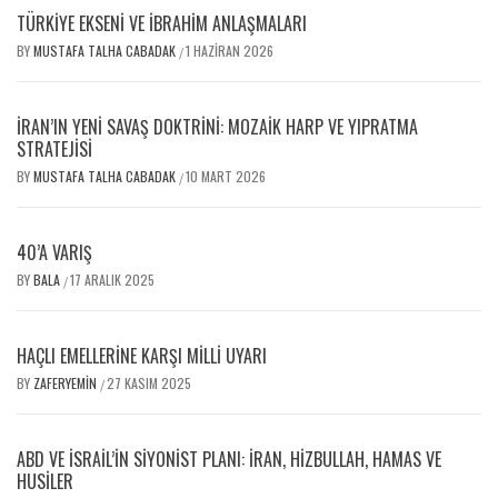
TÜRKİYE EKSENİ VE İBRAHİM ANLAŞMALARI
BY
MUSTAFA TALHA CABADAK
1 HAZIRAN 2026
/
İRAN’IN YENI SAVAŞ DOKTRINI: MOZAIK HARP VE YIPRATMA
STRATEJISI
BY
MUSTAFA TALHA CABADAK
10 MART 2026
/
40’A VARIŞ
BY
BALA
17 ARALIK 2025
/
HAÇLI EMELLERİNE KARŞI MİLLİ UYARI
BY
ZAFERYEMIN
27 KASIM 2025
/
ABD VE İSRAIL’IN SIYONIST PLANI: İRAN, HIZBULLAH, HAMAS VE
HUSILER