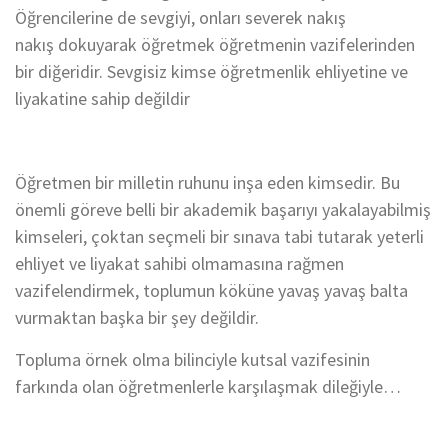
Öğrencilerine
de sevgiy
i
,
onları severek nakış
nakış
dokuyarak öğretmek
ö
ğretmenin vazifelerinden
bir diğeridir
.
Sevgisiz kimse öğretmenlik
ehliyetine ve
liyakatine sahip değildir
Öğretmen bir milletin ruhunu inşa eden kimsedir. Bu
önemli göreve belli bir akademik başarıy
ı yakalayabilmiş
kimseleri,
çokta
n seçmeli bir sınava tab
i tutarak
yeterli
ehliyet ve liyakat sahibi
olmamasına rağmen
vazifelend
ir
mek
,
toplumun kökü
ne y
avaş yavaş balta
vurmaktan başka bir şey değildir.
Topluma örnek olma bilinciyle kutsal vazifesinin
farkında olan
öğretmenler
le karşılaşmak dileğiyle…