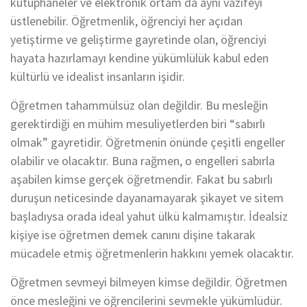
küt
üphaneler ve elektronik ortam
da
aynı vazifeyi
üstlenebilir. Öğretmen
lik,
öğrenciyi her açıdan
yetiştirme
ve geliştirme
gayretinde olan
, öğrenciyi
hayata hazırlam
a
yı kendine yükümlülük kabul eden
kültürlü ve idealist insanların işidir.
Öğretmen tahammülsüz olan değildir. Bu mesleğin
gerektirdiği en mühim mesuliyetlerden biri
“
sabırlı
olmak
”
gayretidir. Öğretmenin önünde çeşitli engeller
olabilir
ve olacaktır. Buna rağmen, o
engelleri sabırla
aşabilen kimse
gerçek
öğretmendir
. Fakat
bu sabırlı
duruşun neticesinde dayanamayarak
şikayet
ve sitem
başladıysa o
rada ideal yahut ülkü kalmamıştır. İdealsiz
kişiye ise öğretmen demek canını dişine takarak
mücadel
e etmiş öğretmenlerin hakkını y
emek olacaktır.
Öğretmen s
evmeyi
bilmeyen kimse
değildir. Öğretmen
önce mesleğini
ve öğrencilerini sevmekle yükümlüdür.