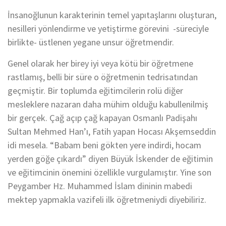
İnsanoğlunun karakterinin temel yapıtaşlarını oluşturan,
ne
silleri yönlendirme ve yetiştirme
görevini -süreciyle
birlikte- üstlenen
yegane
unsur öğretmendir.
Genel olarak her birey iyi veya kötü bir öğretmene
rastlamış, belli bir süre o öğretmenin tedrisatından
geçmiştir.
Bir toplumda
eğitimcilerin rolü diğer
mesleklere nazaran daha mühim
olduğu
kabullenilmi
ş
bi
r gerçek. Çağ açıp çağ kapayan
Osmanlı Padişahı
Sultan
Mehmed
Han’ı,
Fatih yapan Hocası
Akşemseddin
idi
mesela. “B
abam beni gökten yere indirdi, hocam
yerden göğe çıkardı” diyen Büyük İskender de eğitimin
ve eğitimcinin önemini özellikle vurgulamıştır.
Yine s
on
Peygamber Hz. Muhammed İslam d
ininin mabedi
mektep yapmakla vazifeli ilk öğretmeniydi diyebiliriz.