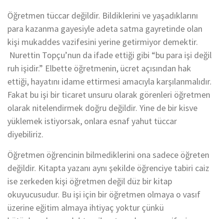
Öğretmen
tüccar değildir. B
ildiklerini ve yaşadıklarını
para kazanma gayesiy
le adeta satma gayretinde olan
kişi mukaddes vazifesini yerine getirmiyor demektir.
Nurettin
Topçu’n
un da ifade ettiği gibi “bu para işi değil
ruh işidir.” Elbette
öğretmenin, ücret açısından
hak
ett
iğ
i,
hayatını idame ettirm
esi amacıyla karşılanmalıdır.
Fakat bu işi bir
ticaret unsuru olarak görenleri öğretmen
olarak nitelendirmek doğru değildir.
Yine de
b
ir
kisve
yüklemek istiyorsak, onlar
a esnaf yahut tüccar
diyebiliriz.
Öğretmen
öğrencinin
bilmediklerini ona sadece öğret
en
değildir. Kitapta yazanı aynı
şekilde öğrenciye tabiri caiz
i
se
zerkeden
kişi öğretme
n değil düz
bir kitap
okuyucusudur. Bu
işi içi
n bir öğretmen olmaya o vasıf
üzerine eğitim almaya ihtiyaç yoktur çünkü