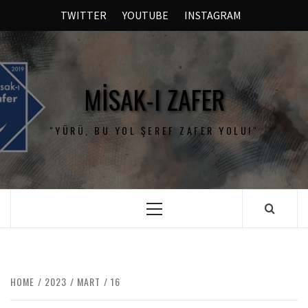
TWITTER
YOUTUBE
INSTAGRAM
MISAK-I ZAFER
"YÜRÜ, BU YOL ŞEREF ZAFER YOLU!"
HOME
2023
MART
16