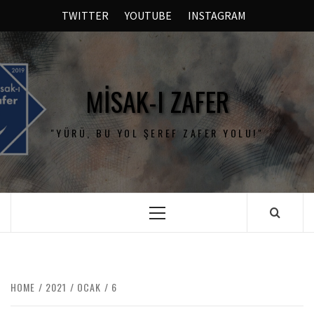
TWITTER
YOUTUBE
INSTAGRAM
MISAK-I ZAFER
"YÜRÜ, BU YOL ŞEREF ZAFER YOLU!"
HOME
2021
OCAK
6