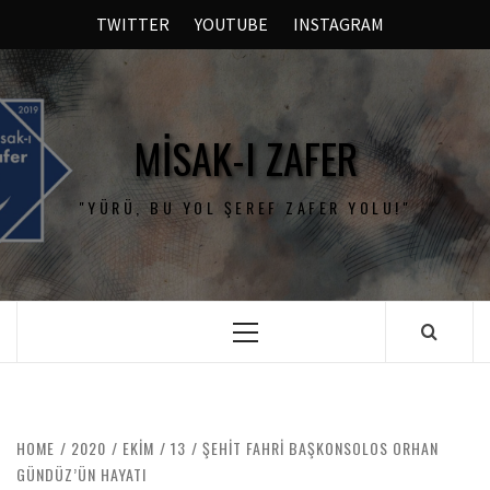
TWITTER
YOUTUBE
INSTAGRAM
MISAK-I ZAFER
"YÜRÜ, BU YOL ŞEREF ZAFER YOLU!"
HOME
2020
EKIM
13
ŞEHIT FAHRI BAŞKONSOLOS ORHAN
GÜNDÜZ’ÜN HAYATI