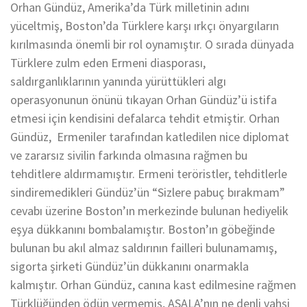
Orhan Gündüz, Amerika’da Türk milletinin adını
yüceltmiş, Boston’da Türklere karşı ırkçı önyargıların
kırılmasında önemli bir rol oynamıştır. O sırada dünyada
Türklere zulm eden Ermeni diasporası,
saldırganlıklarının yanında yürüttükleri algı
operasyonunun önünü tıkayan Orhan Gündüz’ü istifa
etmesi için kendisini defalarca tehdit etmiştir. Orhan
Gündüz,
Ermeniler tarafından katledilen nice diplomat
ve zararsız sivilin farkında olmasına rağmen bu
tehditlere aldırmamıştır. Ermeni teröristler, tehditlerle
sindiremedikleri Gündüz’ün “Sizlere pabuç bırakmam”
cevabı üzerine Boston’ın merkezinde bulunan hediyelik
eşya dükkanını bombalamıştır. Boston’ın göbeğinde
bulunan bu akıl almaz saldırının failleri bulunamamış,
sigorta şirketi Gündüz’ün dükkanını onarmakla
kalmıştır. Orhan Gündüz, canına kast edilmesine rağmen
Türklüğünden ödün vermemiş, ASALA’nın ne denli vahşi