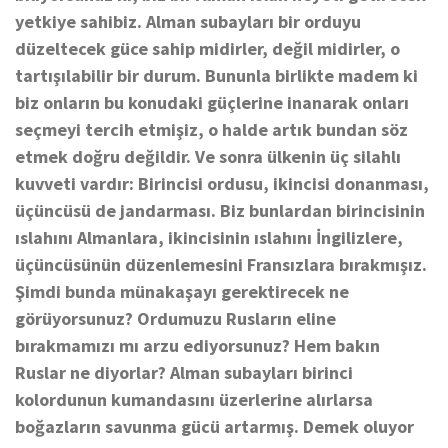
yetkiye sahibiz. Alman subayları bir orduyu
düzeltecek güce sahip midirler, değil midirler, o
tartışılabilir bir durum. Bununla birlikte madem ki
biz onların bu konudaki güçlerine inanarak onları
seçmeyi tercih etmişiz, o halde artık bundan söz
etmek doğru değildir. Ve sonra ülkenin üç silahlı
kuvveti vardır: Birincisi ordusu, ikincisi donanması,
üçüncüsü de jandarması. Biz bunlardan birincisinin
ıslahını Almanlara, ikincisinin ıslahını İngilizlere,
üçüncüsünün düzenlemesini Fransızlara bırakmışız.
Şimdi bunda münakaşayı gerektirecek ne
görüyorsunuz? Ordumuzu Rusların eline
bırakmamızı mı arzu ediyorsunuz? Hem bakın
Ruslar ne diyorlar? Alman subayları birinci
kolordunun kumandasını üzerlerine alırlarsa
boğazların savunma gücü artarmış. Demek oluyor