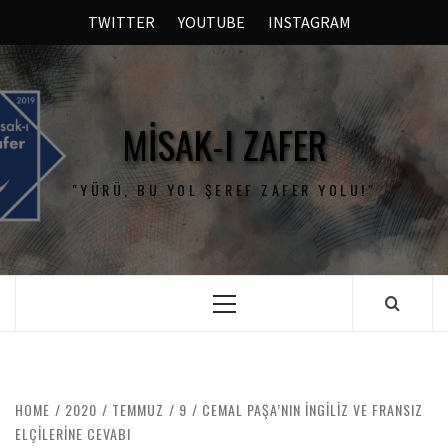
TWITTER
YOUTUBE
INSTAGRAM
MISAK-I ZAFER
"YÜRÜ, BU YOL ŞEREF ZAFER YOLU!"
HOME
2020
TEMMUZ
9
CEMAL PAŞA’NIN İNGILIZ VE FRANSIZ
ELÇILERINE CEVABI