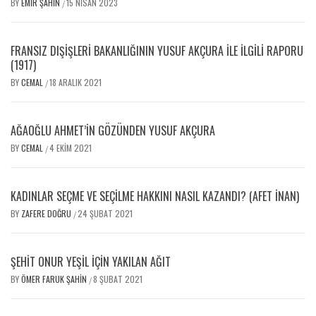
BY
EMIR ŞAHIN
15 NISAN 2023
/
FRANSIZ DIŞIŞLERI BAKANLIĞININ YUSUF AKÇURA ILE İLGILI RAPORU
(1917)
BY
CEMAL
18 ARALIK 2021
/
AĞAOĞLU AHMET’IN GÖZÜNDEN YUSUF AKÇURA
BY
CEMAL
4 EKIM 2021
/
KADINLAR SEÇME VE SEÇILME HAKKINI NASIL KAZANDI? (AFET İNAN)
BY
ZAFERE DOĞRU
24 ŞUBAT 2021
/
ŞEHIT ONUR YEŞIL İÇIN YAKILAN AĞIT
BY
ÖMER FARUK ŞAHIN
8 ŞUBAT 2021
/