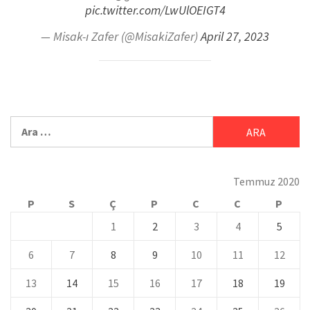
pic.twitter.com/LwUlOEIGT4
— Misak-ı Zafer (@MisakiZafer)
April 27, 2023
Temmuz 2020
P
S
Ç
P
C
C
P
1
2
3
4
5
6
7
8
9
10
11
12
13
14
15
16
17
18
19