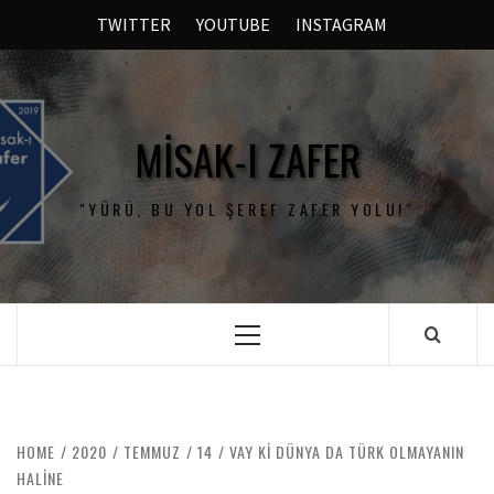
TWITTER
YOUTUBE
INSTAGRAM
MISAK-I ZAFER
"YÜRÜ, BU YOL ŞEREF ZAFER YOLU!"
HOME
2020
TEMMUZ
14
VAY KI DÜNYA DA TÜRK OLMAYANIN
HALINE