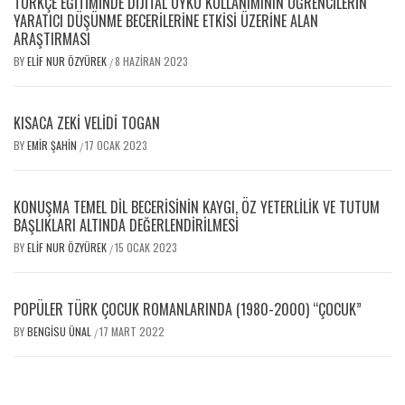
TÜRKÇE EĞITIMINDE DIJITAL ÖYKÜ KULLANIMININ ÖĞRENCILERIN
YARATICI DÜŞÜNME BECERILERINE ETKISI ÜZERINE ALAN
ARAŞTIRMASI
BY
ELIF NUR ÖZYÜREK
8 HAZIRAN 2023
/
KISACA ZEKİ VELİDİ TOGAN
BY
EMIR ŞAHIN
17 OCAK 2023
/
KONUŞMA TEMEL DIL BECERISININ KAYGI, ÖZ YETERLILIK VE TUTUM
BAŞLIKLARI ALTINDA DEĞERLENDIRILMESI
BY
ELIF NUR ÖZYÜREK
15 OCAK 2023
/
POPÜLER TÜRK ÇOCUK ROMANLARINDA (1980-2000) “ÇOCUK”
BY
BENGISU ÜNAL
17 MART 2022
/