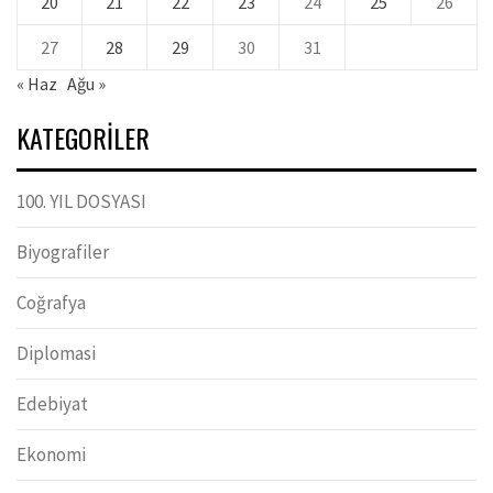
20
21
22
23
24
25
26
27
28
29
30
31
« Haz
Ağu »
KATEGORILER
100. YIL DOSYASI
Biyografiler
Coğrafya
Diplomasi
Edebiyat
Ekonomi