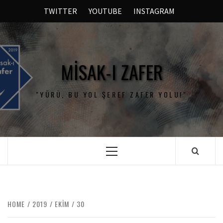
TWITTER
YOUTUBE
INSTAGRAM
MISAK-I ZAFER
"YÜRÜ, BU YOL ŞEREF ZAFER YOLU!"
HOME
2019
EKIM
30