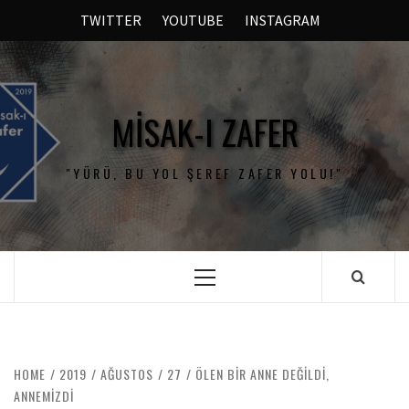
TWITTER
YOUTUBE
INSTAGRAM
MISAK-I ZAFER
"YÜRÜ, BU YOL ŞEREF ZAFER YOLU!"
HOME
2019
AĞUSTOS
27
ÖLEN BIR ANNE DEĞILDI,
ANNEMIZDI