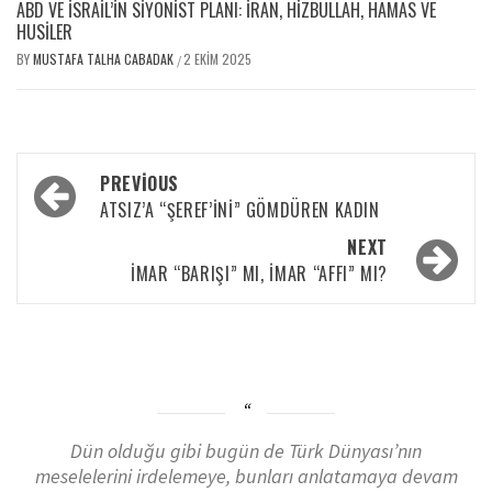
ABD VE İSRAIL’IN SIYONIST PLANI: İRAN, HIZBULLAH, HAMAS VE
HUSILER
BY
MUSTAFA TALHA CABADAK
2 EKIM 2025
/
PREVIOUS
ATSIZ’A “ŞEREF’İNİ” GÖMDÜREN KADIN
NEXT
İMAR “BARIŞI” MI, İMAR “AFFI” MI?
Dün olduğu gibi bugün de Türk Dünyası’nın
meselelerini irdelemeye, bunları anlatamaya devam