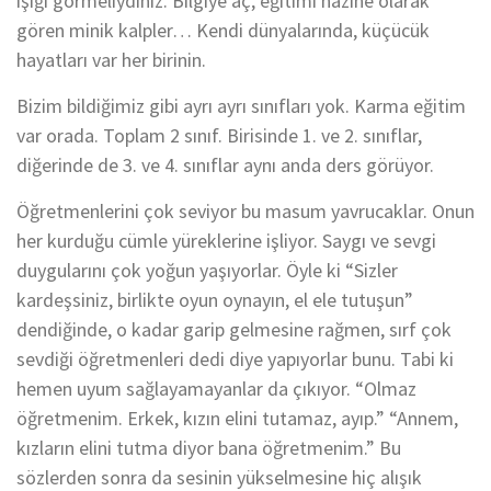
ışığı görmeliydiniz. Bilgiye aç, eğitimi hazine olarak
gören minik kalpler… Kendi dünyalarında, küçücük
hayatları var her birinin.
Bizim bildiğimiz gibi ayrı ayrı sınıfları yok. Karma eğitim
var orada. Toplam 2 sınıf. Birisinde 1. ve 2. sınıflar,
diğerinde de 3. ve 4. sınıflar aynı anda ders görüyor.
Öğretmenlerini çok seviyor bu masum yavrucaklar. Onun
her kurduğu cümle yüreklerine işliyor. Saygı ve sevgi
duygularını çok yoğun yaşıyorlar. Öyle ki “Sizler
kardeşsiniz, birlikte oyun oynayın, el ele tutuşun”
dendiğinde, o kadar garip gelmesine rağmen, sırf çok
sevdiği öğretmenleri dedi diye yapıyorlar bunu. Tabi ki
hemen uyum sağlayamayanlar da çıkıyor. “Olmaz
öğretmenim. Erkek, kızın elini tutamaz, ayıp.” “Annem,
kızların elini tutma diyor bana öğretmenim.” Bu
sözlerden sonra da sesinin yükselmesine hiç alışık