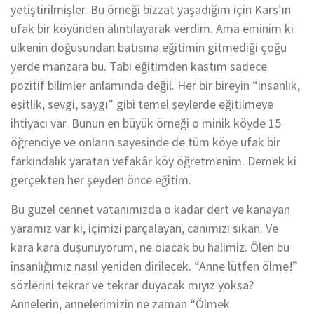
yetiştirilmişler. Bu örneği bizzat yaşadığım için Kars’ın
ufak bir köyünden alıntılayarak verdim. Ama eminim ki
ülkenin doğusundan batısına eğitimin gitmediği çoğu
yerde manzara bu. Tabi eğitimden kastım sadece
pozitif bilimler anlamında değil. Her bir bireyin “insanlık,
eşitlik, sevgi, saygı” gibi temel şeylerde eğitilmeye
ihtiyacı var. Bunun en büyük örneği o minik köyde 15
öğrenciye ve onların sayesinde de tüm köye ufak bir
farkındalık yaratan vefakâr köy öğretmenim. Demek ki
gerçekten her şeyden önce eğitim.
Bu güzel cennet vatanımızda o kadar dert ve kanayan
yaramız var ki, içimizi parçalayan, canımızı sıkan. Ve
kara kara düşünüyorum, ne olacak bu halimiz. Ölen bu
insanlığımız nasıl yeniden dirilecek. “Anne lütfen ölme!”
sözlerini tekrar ve tekrar duyacak mıyız yoksa?
Annelerin, annelerimizin ne zaman “Ölmek