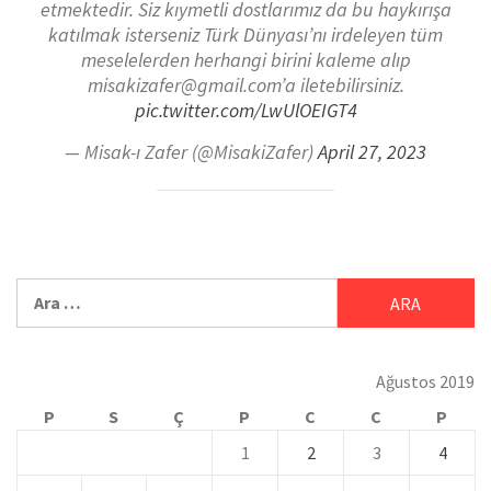
etmektedir. Siz kıymetli dostlarımız da bu haykırışa
katılmak isterseniz Türk Dünyası’nı irdeleyen tüm
meselelerden herhangi birini kaleme alıp
misakizafer@gmail.com’a iletebilirsiniz.
pic.twitter.com/LwUlOEIGT4
— Misak-ı Zafer (@MisakiZafer)
April 27, 2023
Ağustos 2019
P
S
Ç
P
C
C
P
1
2
3
4