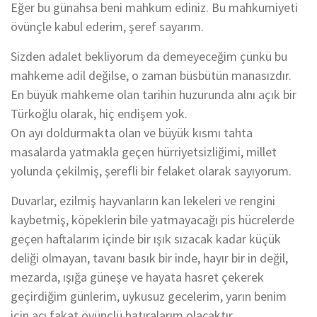
Eğer bu günahsa beni mahkum ediniz. Bu mahkumiyeti
övünçle kabul ederim, şeref sayarım.
Sizden adalet bekliyorum da demeyeceğim çünkü bu
mahkeme adil değilse, o zaman büsbütün manasızdır.
En büyük mahkeme olan tarihin huzurunda alnı açık bir
Türkoğlu olarak, hiç endişem yok.
On ayı doldurmakta olan ve büyük kısmı tahta
masalarda yatmakla geçen hürriyetsizliğimi, millet
yolunda çekilmiş, şerefli bir felaket olarak sayıyorum.
Duvarlar, ezilmiş hayvanların kan lekeleri ve rengini
kaybetmiş, köpeklerin bile yatmayacağı pis hücrelerde
geçen haftalarım içinde bir ışık sızacak kadar küçük
deliği olmayan, tavanı basık bir inde, hayır bir in değil,
mezarda, ışığa güneşe ve hayata hasret çekerek
geçirdiğim günlerim, uykusuz gecelerim, yarın benim
için acı fakat övünçlü hatıralarım olacaktır.