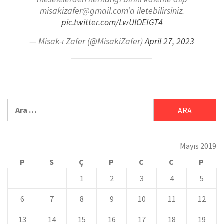
misakizafer@gmail.com’a iletebilirsiniz.
pic.twitter.com/LwUlOEIGT4
— Misak-ı Zafer (@MisakiZafer)
April 27, 2023
Mayıs 2019
P
S
Ç
P
C
C
P
1
2
3
4
5
6
7
8
9
10
11
12
13
14
15
16
17
18
19