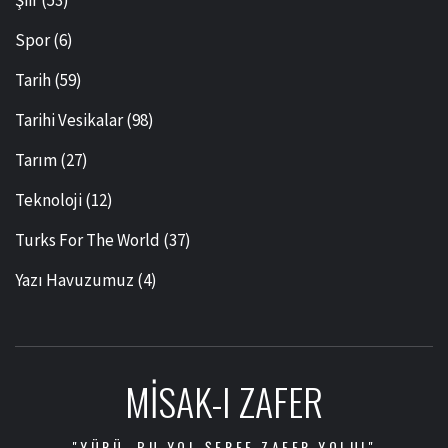
Şiir
(53)
Spor
(6)
Tarih
(59)
Tarihi Vesikalar
(98)
Tarım
(27)
Teknoloji
(12)
Turks For The World
(37)
Yazı Havuzumuz
(4)
MISAK-I ZAFER
"YÜRÜ, BU YOL ŞEREF ZAFER YOLU!"