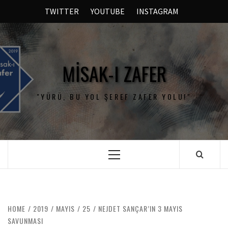
TWITTER
YOUTUBE
INSTAGRAM
MISAK-I ZAFER
"YÜRÜ, BU YOL ŞEREF ZAFER YOLU!"
HOME
2019
MAYIS
25
NEJDET SANÇAR’IN 3 MAYIS
SAVUNMASI