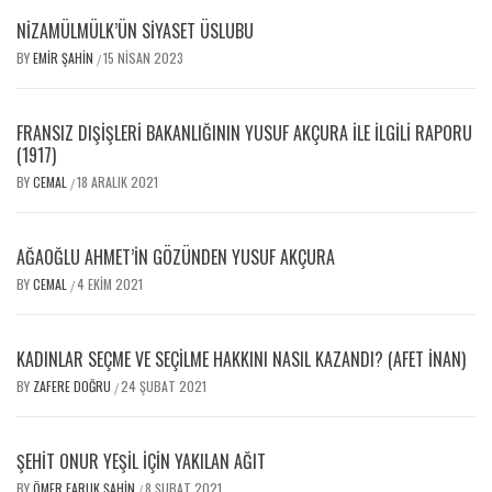
NİZAMÜLMÜLK’ÜN SİYASET ÜSLUBU
BY
EMIR ŞAHIN
15 NISAN 2023
/
FRANSIZ DIŞIŞLERI BAKANLIĞININ YUSUF AKÇURA ILE İLGILI RAPORU
(1917)
BY
CEMAL
18 ARALIK 2021
/
AĞAOĞLU AHMET’IN GÖZÜNDEN YUSUF AKÇURA
BY
CEMAL
4 EKIM 2021
/
KADINLAR SEÇME VE SEÇILME HAKKINI NASIL KAZANDI? (AFET İNAN)
BY
ZAFERE DOĞRU
24 ŞUBAT 2021
/
ŞEHIT ONUR YEŞIL İÇIN YAKILAN AĞIT
BY
ÖMER FARUK ŞAHIN
8 ŞUBAT 2021
/