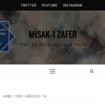
TWITTER
YOUTUBE
INSTAGRAM
MISAK-I ZAFER
"YÜRÜ, BU YOL ŞEREF ZAFER YOLU!"
HOME
2024
AĞUSTOS
16