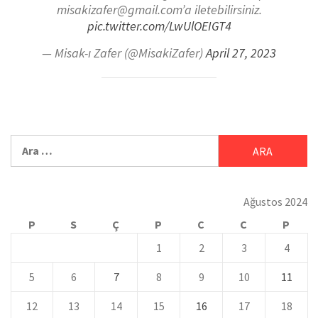
misakizafer@gmail.com’a iletebilirsiniz.
pic.twitter.com/LwUlOEIGT4
— Misak-ı Zafer (@MisakiZafer)
April 27, 2023
Ağustos 2024
P
S
Ç
P
C
C
P
1
2
3
4
5
6
7
8
9
10
11
12
13
14
15
16
17
18