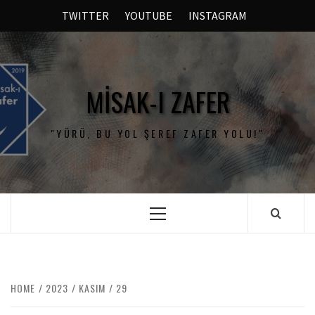
TWITTER
YOUTUBE
INSTAGRAM
MISAK-I ZAFER
"YÜRÜ, BU YOL ŞEREF ZAFER YOLU!"
HOME
2023
KASIM
29