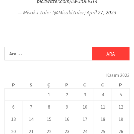
pic.twitter.com/LwUlOEIGT4
— Misak-ı Zafer (@MisakiZafer)
April 27, 2023
Kasım 2023
P
S
Ç
P
C
C
P
1
2
3
4
5
6
7
8
9
10
11
12
13
14
15
16
17
18
19
20
21
22
23
24
25
26