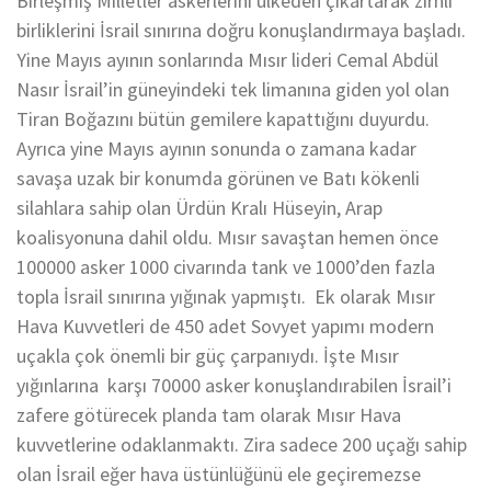
Birleşmiş Milletler askerlerini ülkeden çıkartarak zırhlı
birliklerini İsrail sınırına doğru konuşlandırmaya başladı.
Yine Mayıs ayının sonlarında Mısır lideri Cemal Abdül
Nasır İsrail’in güneyindeki tek limanına giden yol olan
Tiran Boğazını bütün gemilere kapattığını duyurdu.
Ayrıca yine Mayıs ayının sonunda o zamana kadar
savaşa uzak bir konumda görünen ve Batı kökenli
silahlara sahip olan Ürdün Kralı Hüseyin, Arap
koalisyonuna dahil oldu. Mısır savaştan hemen önce
100000 asker 1000 civarında tank ve 1000’den fazla
topla İsrail sınırına yığınak yapmıştı. Ek olarak Mısır
Hava Kuvvetleri de 450 adet Sovyet yapımı modern
uçakla çok önemli bir güç çarpanıydı. İşte Mısır
yığınlarına karşı 70000 asker konuşlandırabilen İsrail’i
zafere götürecek planda tam olarak Mısır Hava
kuvvetlerine odaklanmaktı. Zira sadece 200 uçağı sahip
olan İsrail eğer hava üstünlüğünü ele geçiremezse