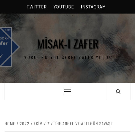
TWITTER
YOUTUBE
INSTAGRAM
MISAK-I ZAFER
"YÜRÜ, BU YOL ŞEREF ZAFER YOLU!"
HOME
2022
EKIM
7
THE ANGEL VE ALTI GÜN SAVAŞI