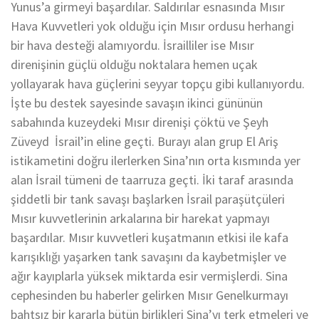
Yunus’a girmeyi başardılar. Saldırılar esnasında Mısır
Hava Kuvvetleri yok olduğu için Mısır ordusu herhangi
bir hava desteği alamıyordu. İsrailliler ise Mısır
direnişinin güçlü olduğu noktalara hemen uçak
yollayarak hava güçlerini seyyar topçu gibi kullanıyordu.
İşte bu destek sayesinde savaşın ikinci gününün
sabahında kuzeydeki Mısır direnişi çöktü ve Şeyh
Züveyd İsrail’in eline geçti. Burayı alan grup El Ariş
istikametini doğru ilerlerken Sina’nın orta kısmında yer
alan İsrail tümeni de taarruza geçti. İki taraf arasında
şiddetli bir tank savaşı başlarken İsrail paraşütçüleri
Mısır kuvvetlerinin arkalarına bir harekat yapmayı
başardılar. Mısır kuvvetleri kuşatmanın etkisi ile kafa
karışıklığı yaşarken tank savaşını da kaybetmişler ve
ağır kayıplarla yüksek miktarda esir vermişlerdi. Sina
cephesinden bu haberler gelirken Mısır Genelkurmayı
bahtsız bir kararla bütün birlikleri Sina’yı terk etmeleri ve