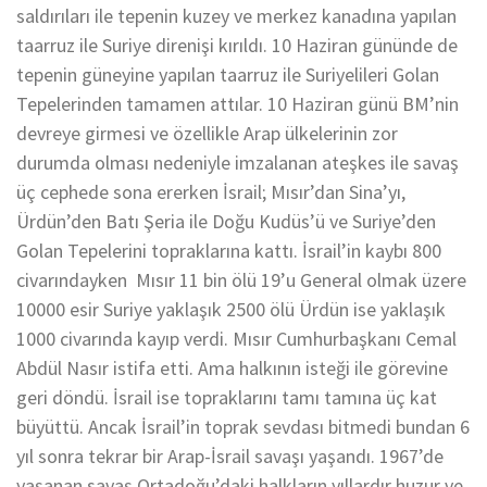
saldırıları ile tepenin kuzey ve merkez kanadına yapılan
taarruz ile Suriye direnişi kırıldı. 10 Haziran gününde de
tepenin güneyine yapılan taarruz ile Suriyelileri Golan
Tepelerinden tamamen attılar. 10 Haziran günü BM’nin
devreye girmesi ve özellikle Arap ülkelerinin zor
durumda olması nedeniyle imzalanan ateşkes ile savaş
üç cephede sona ererken İsrail; Mısır’dan Sina’yı,
Ürdün’den Batı Şeria ile Doğu Kudüs’ü ve Suriye’den
Golan Tepelerini topraklarına kattı. İsrail’in kaybı 800
civarındayken Mısır 11 bin ölü 19’u General olmak üzere
10000 esir Suriye yaklaşık 2500 ölü Ürdün ise yaklaşık
1000 civarında kayıp verdi. Mısır Cumhurbaşkanı Cemal
Abdül Nasır istifa etti. Ama halkının isteği ile görevine
geri döndü. İsrail ise topraklarını tamı tamına üç kat
büyüttü. Ancak İsrail’in toprak sevdası bitmedi bundan 6
yıl sonra tekrar bir Arap-İsrail savaşı yaşandı. 1967’de
yaşanan savaş Ortadoğu’daki halkların yıllardır huzur ve