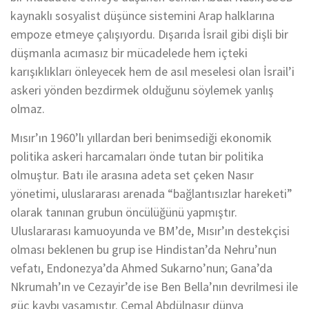
kaynaklı sosyalist düşünce sistemini Arap halklarına
empoze etmeye çalışıyordu. Dışarıda İsrail gibi dişli bir
düşmanla acımasız bir mücadelede hem içteki
karışıklıkları önleyecek hem de asıl meselesi olan İsrail’i
askeri yönden bezdirmek olduğunu söylemek yanlış
olmaz.
Mısır’ın 1960’lı yıllardan beri benimsediği ekonomik
politika askeri harcamaları önde tutan bir politika
olmuştur. Batı ile arasına adeta set çeken Nasır
yönetimi, uluslararası arenada “bağlantısızlar hareketi”
olarak tanınan grubun öncülüğünü yapmıştır.
Uluslararası kamuoyunda ve BM’de, Mısır’ın destekçisi
olması beklenen bu grup ise Hindistan’da Nehru’nun
vefatı, Endonezya’da Ahmed Sukarno’nun; Gana’da
Nkrumah’ın ve Cezayir’de ise Ben Bella’nın devrilmesi ile
güç kaybı yaşamıştır. Cemal Abdülnasır dünya