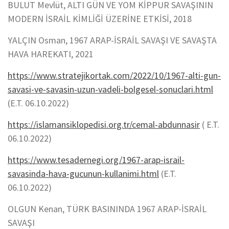
BULUT Mevlüt, ALTI GÜN VE YOM KİPPUR SAVAŞININ
MODERN İSRAİL KİMLİĞİ ÜZERİNE ETKİSİ, 2018
YALÇIN Osman, 1967 ARAP-İSRAİL SAVAŞI VE SAVAŞTA
HAVA HAREKATI, 2021
https://www.stratejikortak.com/2022/10/1967-alti-gun-
savasi-ve-savasin-uzun-vadeli-bolgesel-sonuclari.html
(E.T. 06.10.2022)
https://islamansiklopedisi.org.tr/cemal-abdunnasir
( E.T.
06.10.2022)
https://www.tesadernegi.org/1967-arap-israil-
savasinda-hava-gucunun-kullanimi.html
(E.T.
06.10.2022)
OLGUN Kenan, TÜRK BASININDA 1967 ARAP-İSRAİL
SAVAŞI