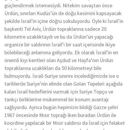
güçlendirmek istemesiydi. Nitekim savaştan önce
Ürdün, sınırları Kudüs’ün de doğu kesimini kapsayacak
şekilde İsrail’in içine doğru sokuluyordu. Öyle ki İsrail’in
başkenti Tel Aviv, Ürdün topraklarına sadece 20
kilometre uzaklıktaydı ve bu da Ürdün’ün yapacağı
organize bir saldırının İsrail’i bir saat içerisinde ikiye
bölebileceği anlamına geliyordu. Ek olarak İsrail’in en
önemli kıyı kentleri olan Aşdud ve Hayfa’nın Ürdün
topraklarına uzaklıkları da 50 kilometreyi bile
bulmuyordu. İsrail-Suriye sınırını incelediğimizde ise o
tarihlerde Suriye’nin elinde olan Golan Tepeleri aşağıda
kalan İsrail hedeflerini vurmak için Suriye Topçu ve
tankçı birliklerine mükemmel bir konum avantajı
sağlıyordu. Ayrıca bugün hepimizin bildiği Gazze şehri
1967 öncesinde Mısır toprağı iken buradan Ürdün ile
koordine yapılacak bir Mısır saldırısı da İsrail için felaket