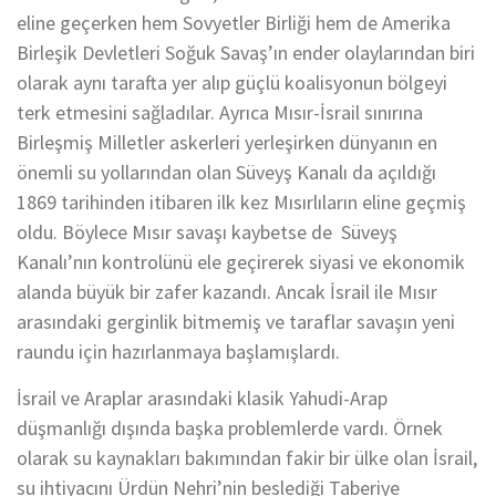
eline geçerken hem Sovyetler Birliği hem de Amerika
Birleşik Devletleri Soğuk Savaş’ın ender olaylarından biri
olarak aynı tarafta yer alıp güçlü koalisyonun bölgeyi
terk etmesini sağladılar. Ayrıca Mısır-İsrail sınırına
Birleşmiş Milletler askerleri yerleşirken dünyanın en
önemli su yollarından olan Süveyş Kanalı da açıldığı
1869 tarihinden itibaren ilk kez Mısırlıların eline geçmiş
oldu. Böylece Mısır savaşı kaybetse de Süveyş
Kanalı’nın kontrolünü ele geçirerek siyasi ve ekonomik
alanda büyük bir zafer kazandı. Ancak İsrail ile Mısır
arasındaki gerginlik bitmemiş ve taraflar savaşın yeni
raundu için hazırlanmaya başlamışlardı.
İsrail ve Araplar arasındaki klasik Yahudi-Arap
düşmanlığı dışında başka problemlerde vardı. Örnek
olarak su kaynakları bakımından fakir bir ülke olan İsrail,
su ihtiyacını Ürdün Nehri’nin beslediği Taberiye