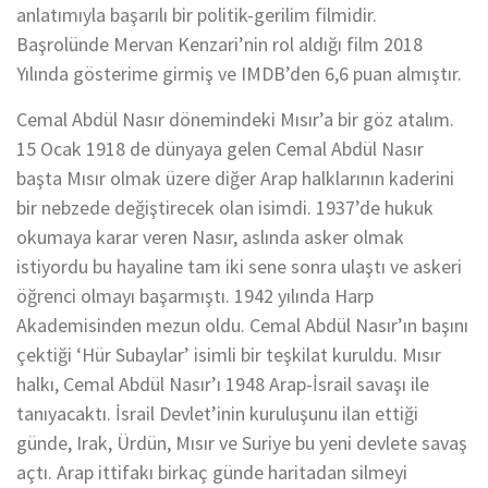
anlatımıyla başarılı bir politik-gerilim filmidir.
Başrolünde Mervan Kenzari’nin rol aldığı film 2018
Yılında gösterime girmiş ve IMDB’den 6,6 puan almıştır.
Cemal Abdül Nasır dönemindeki Mısır’a bir göz atalım.
15 Ocak 1918 de dünyaya gelen Cemal Abdül Nasır
başta Mısır olmak üzere diğer Arap halklarının kaderini
bir nebzede değiştirecek olan isimdi. 1937’de hukuk
okumaya karar veren Nasır, aslında asker olmak
istiyordu bu hayaline tam iki sene sonra ulaştı ve askeri
öğrenci olmayı başarmıştı. 1942 yılında Harp
Akademisinden mezun oldu. Cemal Abdül Nasır’ın başını
çektiği ‘Hür Subaylar’ isimli bir teşkilat kuruldu. Mısır
halkı, Cemal Abdül Nasır’ı 1948 Arap-İsrail savaşı ile
tanıyacaktı. İsrail Devlet’inin kuruluşunu ilan ettiği
günde, Irak, Ürdün, Mısır ve Suriye bu yeni devlete savaş
açtı. Arap ittifakı birkaç günde haritadan silmeyi