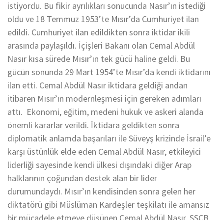
istiyordu. Bu fikir ayrılıkları sonucunda Nasır’ın istediği
oldu ve 18 Temmuz 1953’te Mısır’da Cumhuriyet ilan
edildi. Cumhuriyet ilan edildikten sonra iktidar ikili
arasında paylaşıldı. İçişleri Bakanı olan Cemal Abdül
Nasır kısa sürede Mısır’ın tek gücü haline geldi. Bu
gücün sonunda 29 Mart 1954’te Mısır’da kendi iktidarını
ilan etti. Cemal Abdül Nasır iktidara geldiği andan
itibaren Mısır’ın modernleşmesi için gereken adımları
attı. Ekonomi, eğitim, medeni hukuk ve askeri alanda
önemli kararlar verildi. İktidara geldikten sonra
diplomatik anlamda başarıları ile Süveyş krizinde İsrail’e
karşı üstünlük elde eden Cemal Abdül Nasır, etkileyici
liderliği sayesinde kendi ülkesi dışındaki diğer Arap
halklarının çoğundan destek alan bir lider
durumundaydı. Mısır’ın kendisinden sonra gelen her
diktatörü gibi Müslüman Kardeşler teşkilatı ile amansız
bir mücadele etmeye düşünen Cemal Abdül Nasır, SSCB