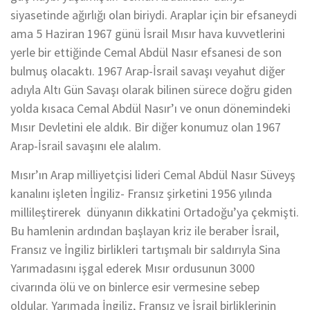
siyasetinde ağırlığı olan biriydi. Araplar için bir efsaneydi
ama 5 Haziran 1967 günü İsrail Mısır hava kuvvetlerini
yerle bir ettiğinde Cemal Abdül Nasır efsanesi de son
bulmuş olacaktı. 1967 Arap-İsrail savaşı veyahut diğer
adıyla Altı Gün Savaşı olarak bilinen sürece doğru giden
yolda kısaca Cemal Abdül Nasır’ı ve onun dönemindeki
Mısır Devletini ele aldık. Bir diğer konumuz olan 1967
Arap-İsrail savaşını ele alalım.
Mısır’ın Arap milliyetçisi lideri Cemal Abdül Nasır Süveyş
kanalını işleten İngiliz- Fransız şirketini 1956 yılında
millileştirerek dünyanın dikkatini Ortadoğu’ya çekmişti.
Bu hamlenin ardından başlayan kriz ile beraber İsrail,
Fransız ve İngiliz birlikleri tartışmalı bir saldırıyla Sina
Yarımadasını işgal ederek Mısır ordusunun 3000
civarında ölü ve on binlerce esir vermesine sebep
oldular. Yarımada İngiliz, Fransız ve İsrail birliklerinin