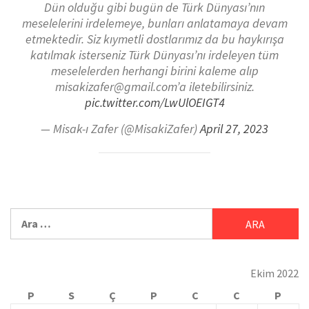
Dün olduğu gibi bugün de Türk Dünyası’nın
meselelerini irdelemeye, bunları anlatamaya devam
etmektedir. Siz kıymetli dostlarımız da bu haykırışa
katılmak isterseniz Türk Dünyası’nı irdeleyen tüm
meselelerden herhangi birini kaleme alıp
misakizafer@gmail.com’a iletebilirsiniz.
pic.twitter.com/LwUlOEIGT4
— Misak-ı Zafer (@MisakiZafer)
April 27, 2023
Ekim 2022
P
S
Ç
P
C
C
P