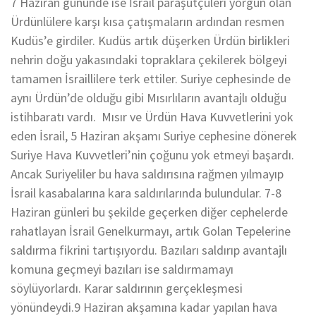
7 Haziran gününde ise İsrail paraşütçüleri yorgun olan
Ürdünlülere karşı kısa çatışmaların ardından resmen
Kudüs’e girdiler. Kudüs artık düşerken Ürdün birlikleri
nehrin doğu yakasındaki topraklara çekilerek bölgeyi
tamamen İsraillilere terk ettiler. Suriye cephesinde de
aynı Ürdün’de olduğu gibi Mısırlıların avantajlı olduğu
istihbaratı vardı. Mısır ve Ürdün Hava Kuvvetlerini yok
eden İsrail, 5 Haziran akşamı Suriye cephesine dönerek
Suriye Hava Kuvvetleri’nin çoğunu yok etmeyi başardı.
Ancak Suriyeliler bu hava saldırısına rağmen yılmayıp
İsrail kasabalarına kara saldırılarında bulundular. 7-8
Haziran günleri bu şekilde geçerken diğer cephelerde
rahatlayan İsrail Genelkurmayı, artık Golan Tepelerine
saldırma fikrini tartışıyordu. Bazıları saldırıp avantajlı
komuna geçmeyi bazıları ise saldırmamayı
söylüyorlardı. Karar saldırının gerçekleşmesi
yönündeydi.9 Haziran akşamına kadar yapılan hava