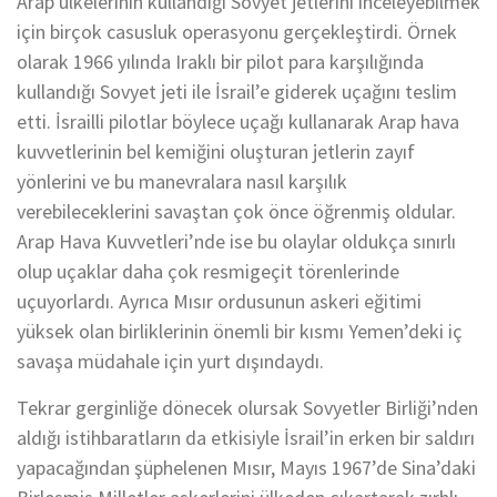
Arap ülkelerinin kullandığı Sovyet jetlerini inceleyebilmek
için birçok casusluk operasyonu gerçekleştirdi. Örnek
olarak 1966 yılında Iraklı bir pilot para karşılığında
kullandığı Sovyet jeti ile İsrail’e giderek uçağını teslim
etti. İsrailli pilotlar böylece uçağı kullanarak Arap hava
kuvvetlerinin bel kemiğini oluşturan jetlerin zayıf
yönlerini ve bu manevralara nasıl karşılık
verebileceklerini savaştan çok önce öğrenmiş oldular.
Arap Hava Kuvvetleri’nde ise bu olaylar oldukça sınırlı
olup uçaklar daha çok resmigeçit törenlerinde
uçuyorlardı. Ayrıca Mısır ordusunun askeri eğitimi
yüksek olan birliklerinin önemli bir kısmı Yemen’deki iç
savaşa müdahale için yurt dışındaydı.
Tekrar gerginliğe dönecek olursak Sovyetler Birliği’nden
aldığı istihbaratların da etkisiyle İsrail’in erken bir saldırı
yapacağından şüphelenen Mısır, Mayıs 1967’de Sina’daki