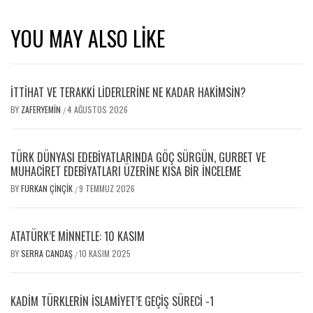
YOU MAY ALSO LIKE
İTTİHAT VE TERAKKİ LİDERLERİNE NE KADAR HAKİMSİN?
BY
ZAFERYEMIN
4 AĞUSTOS 2026
/
TÜRK DÜNYASI EDEBİYATLARINDA GÖÇ SÜRGÜN, GURBET VE
MUHACİRET EDEBİYATLARI ÜZERİNE KISA BİR İNCELEME
BY
FURKAN ÇINÇIK
9 TEMMUZ 2026
/
ATATÜRK’E MINNETLE: 10 KASIM
BY
SERRA CANDAŞ
10 KASIM 2025
/
KADIM TÜRKLERIN İSLAMIYET’E GEÇIŞ SÜRECI -1