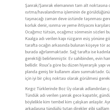
Şanrak/Şanırak elemanının tam alt noktasına oc
ısıtma/havalandırma işleminin de görüldüğün
taşınacağı zaman deve üstünde taşınması gere
korluk denir, ısınma ve yeme ihtiyacını karşı
Ocağımız tütsün, ocağımız sönmesin sözleri bu
Kaalga adı verilen kapı rüzgarın esiş yönüne gö
tarafta ocağın arkasında bulunan köşeye tör adı 
burada ağırlanmaktadır. Sağ tarafta ise kadınl
gerektiği belirlenmiştir. Ev sahibinden, evin ha
bellidir. Roux’a göre bu düzen hiyerarşik yapı ve
planda geniş bir kullanım alanı sunmaktadır. 
için iyi bir çıkış noktası olarak görülmesi gere
Kırgız Türklerinde Boz Üy olarak adlandırılan 
Tündük adı verilen şanrak gece kapatılır, gündü
böylelikle kim tembel kim çalışkan anlaşılır.
arkadaşına tündüğü tutan direkler gibi sağlam