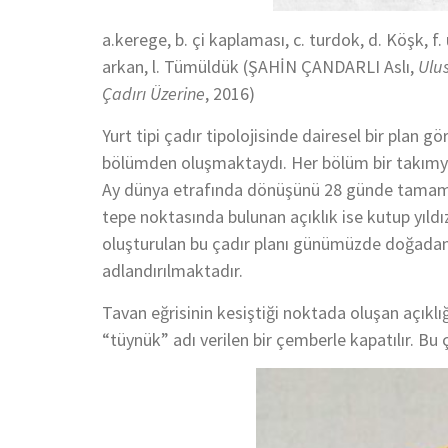
a.kerege, b. çi kaplaması, c. turdok, d. Köşk, f. ü
arkan, l. Tümüldük (ŞAHİN ÇANDARLI Aslı,
Ulus
Çadırı Üzerine
, 2016)
Yurt tipi çadır tipolojisinde dairesel bir plan 
bölümden oluşmaktaydı. Her bölüm bir takımyıld
Ay dünya etrafında dönüşünü 28 günde tamamlar
tepe noktasında bulunan açıklık ise kutup yıld
oluşturulan bu çadır planı günümüzde doğadan
adlandırılmaktadır.
Tavan eğrisinin kesiştiği noktada oluşan açıkl
“tüynük” adı verilen bir çemberle kapatılır. Bu 