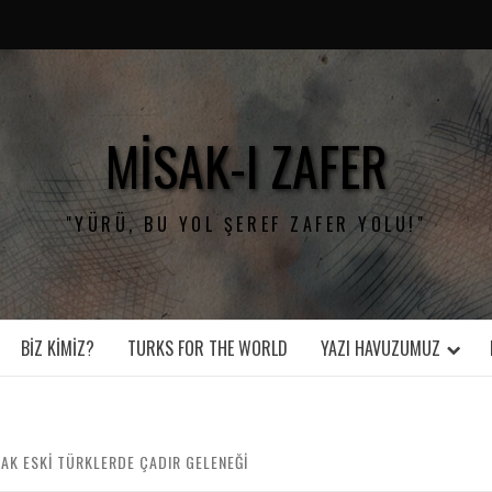
MISAK-I ZAFER
"YÜRÜ, BU YOL ŞEREF ZAFER YOLU!"
BIZ KIMIZ?
TURKS FOR THE WORLD
YAZI HAVUZUMUZ
RAK ESKİ TÜRKLERDE ÇADIR GELENEĞİ