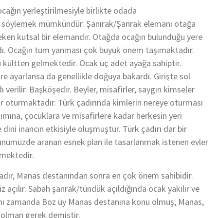
ağın yerleştirilmesiyle birlikte odada
ü söylemek mümkündür. Şanırak/Şanrak elemanı otağa
ken kutsal bir elemandır. Otağda ocağın bulunduğu yere
lardı. Ocağın tüm yanması çok büyük önem taşımaktadır.
 kültten gelmektedir. Ocak üç adet ayağa sahiptir.
re ayarlansa da genellikle doğuya bakardı. Girişte sol
verilir. Başköşedir. Beyler, misafirler, saygın kimseler
ar oturmaktadır. Türk çadırında kimlerin nereye oturması
nımına, çocuklara ve misafirlere kadar herkesin yeri
 dini inancın etkisiyle oluşmuştur. Türk çadırı dar bir
Günümüzde aranan esnek plan ile tasarlanmak istenen evler
kmektedir.
çadır, Manas destanından sonra en çok önem sahibidir.
z açılır. Sabah şanrak/tündük açıldığında ocak yakılır ve
 Aynı zamanda Boz üy Manas destanına konu olmuş, Manas,
 olman gerek demiştir.