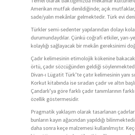
Temel olarak baktığımızda mekânlar kültürlere 
Amerikan mutfak denildiğinde; açık mutfaklar, 
sade/yalın mekânlar gelmektedir. Türk evi deni
Türkler semi-sedenter yapılarından dolayı kol
durumundaydılar. Çünkü coğrafi etkiler, yarı-
kolaylığı sağlayacak bir mekân gereksinimi do
Çadır kelimesinin etimolojik kökenine bakacak
örtü, çadır sözcüğünden geldiği söylenmektedir
Divan-ı Lügatit Türk’te çatır kelimesinin yanı
Korkut kitabında ise sıradan çadır ve altın başlı 
Çandarlı’ya göre farklı çadır tanımlarının farkl
özellik göstermesidir.
Pragmatik yaklaşım olarak tasarlanan çadırları
bunların kayın ağacından yapıldığı bilinmekted
daha sonra keçe malzemesi kullanılmıştır. Keç