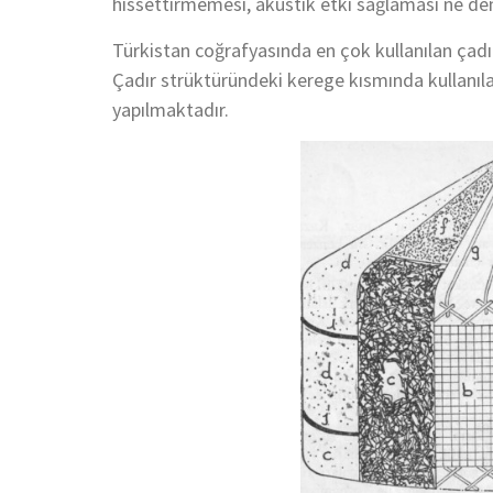
hissettirmemesi, akustik etki sağlaması ne den
Türkistan coğrafyasında en çok kullanılan çadır i
Çadır strüktüründeki kerege kısmında kullanıla
yapılmaktadır.