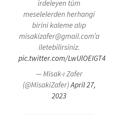
irdeleyen tüm
meselelerden herhangi
birini kaleme alıp
misakizafer@gmail.com’a
iletebilirsiniz.
pic.twitter.com/LwUlOEIGT4
— Misak-ı Zafer
(@MisakiZafer)
April 27,
2023