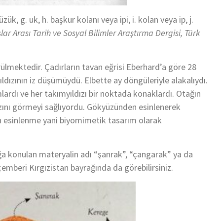
zük, g. uk, h. başkur kolanı veya ipi, i. kolan veya ip, j.
lar Arası Tarih ve Sosyal Bilimler Araştırma Dergisi, Türk
görülmektedir. Çadırların tavan eğrisi Eberhard’a göre 28
ızının iz düşümüydü. Elbette ay döngüleriyle alakalıydı.
dı ve her takımyıldızı bir noktada konaklardı. Otağın
ızını görmeyi sağlıyordu. Gökyüzünden esinlenerek
 esinlenme yani biyomimetik tasarım olarak
ığa konulan materyalin adı “şanrak”, “çangarak” ya da
çemberi Kırgızistan bayrağında da görebilirsiniz.