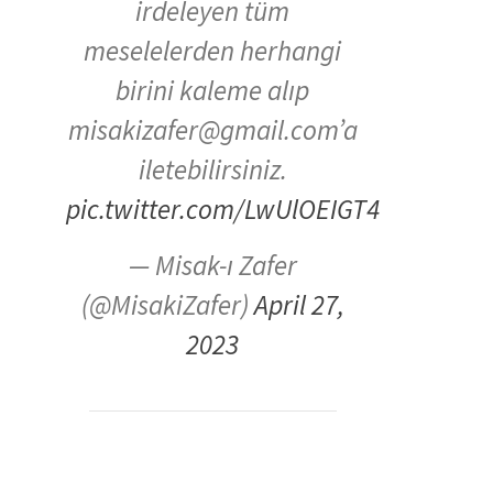
irdeleyen tüm
meselelerden herhangi
birini kaleme alıp
misakizafer@gmail.com’a
iletebilirsiniz.
pic.twitter.com/LwUlOEIGT4
— Misak-ı Zafer
(@MisakiZafer)
April 27,
2023