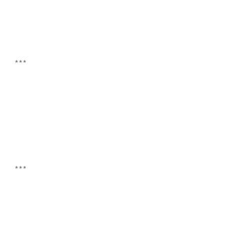
***
***