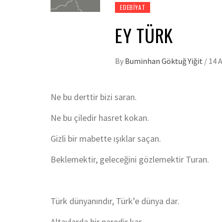
EDEBIYAT
EY TÜRK
By
Buminhan Göktuğ Yiğit
/
14 
Ne bu derttir bizi saran.
Ne bu çiledir hasret kokan.
Gizli bir mabette ışıklar saçan.
Beklemektir, geleceğini gözlemektir Turan.
Türk dünyanındır, Türk’e dünya dar.
Altaylarda bir paredir kar.