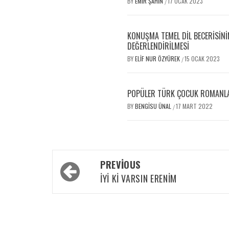
BY
EMIR ŞAHIN
17 OCAK 2023
/
KONUŞMA TEMEL DIL BECERISININ
DEĞERLENDIRILMESI
BY
ELIF NUR ÖZYÜREK
15 OCAK 2023
/
POPÜLER TÜRK ÇOCUK ROMANLA
BY
BENGISU ÜNAL
17 MART 2022
/
PREVIOUS
İYI KI VARSIN ERENIM