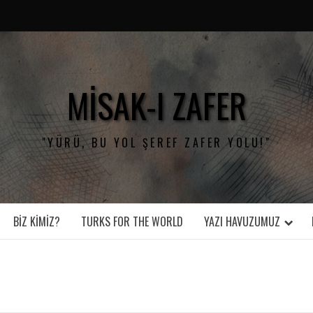
MISAK-I ZAFER
"YÜRÜ, BU YOL ŞEREF ZAFER YOLU!"
BIZ KIMIZ?
TURKS FOR THE WORLD
YAZI HAVUZUMUZ