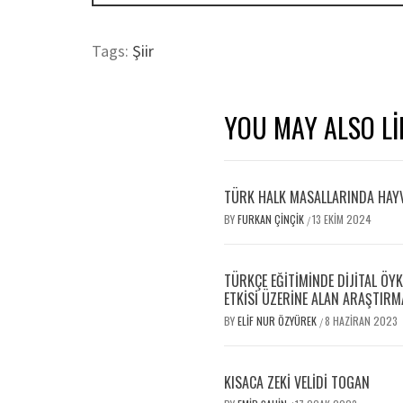
Tags:
Şiir
YOU MAY ALSO LI
TÜRK HALK MASALLARINDA HAYV
BY
FURKAN ÇINÇIK
13 EKIM 2024
/
TÜRKÇE EĞITIMINDE DIJITAL ÖY
ETKISI ÜZERINE ALAN ARAŞTIRM
BY
ELIF NUR ÖZYÜREK
8 HAZIRAN 2023
/
KISACA ZEKİ VELİDİ TOGAN