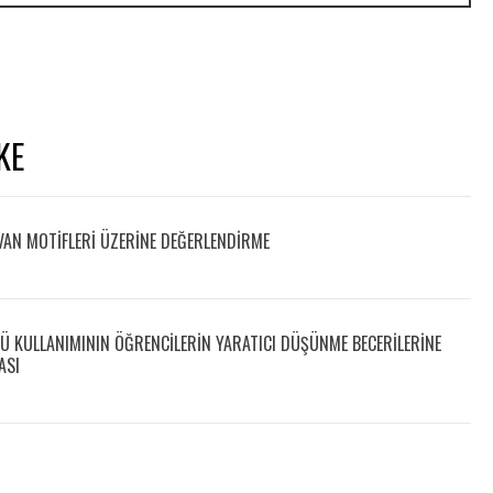
KE
AN MOTİFLERİ ÜZERİNE DEĞERLENDİRME
KÜ KULLANIMININ ÖĞRENCILERIN YARATICI DÜŞÜNME BECERILERINE
ASI