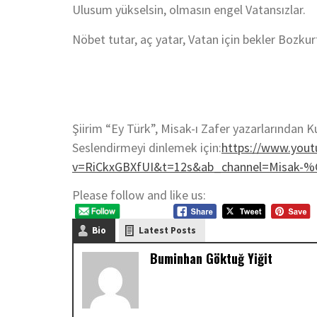
Ulusum yükselsin, olmasın engel Vatansızlar.
Nöbet tutar, aç yatar, Vatan için bekler Bozkur
Şiirim “Ey Türk”, Misak-ı Zafer yazarlarından K
Seslendirmeyi dinlemek için:
https://www.you
v=RiCkxGBXfUI&t=12s&ab_channel=Misak-
Please follow and like us:
Bio
Latest Posts
Buminhan Göktuğ Yiğit