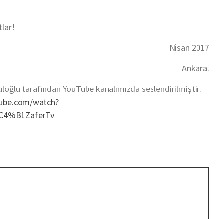
tlar!
Nisan 2017
Ankara.
uloğlu tarafından YouTube kanalımızda seslendirilmiştir.
tube.com/watch?
%C4%B1ZaferTv