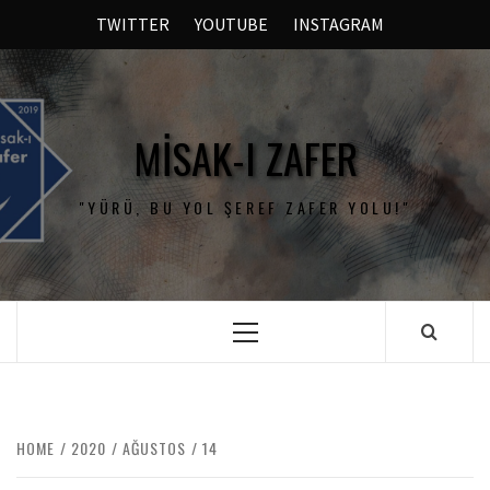
TWITTER
YOUTUBE
INSTAGRAM
MISAK-I ZAFER
"YÜRÜ, BU YOL ŞEREF ZAFER YOLU!"
HOME
2020
AĞUSTOS
14