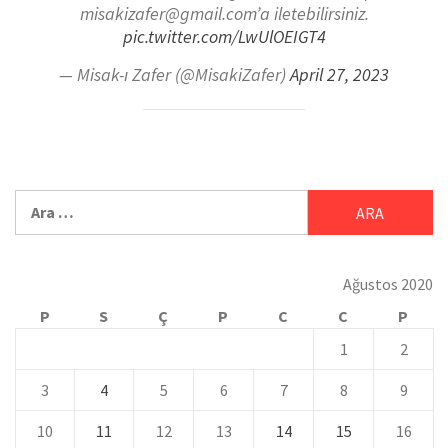
misakizafer@gmail.com’a iletebilirsiniz.
pic.twitter.com/LwUlOEIGT4
— Misak-ı Zafer (@MisakiZafer)
April 27, 2023
Ağustos 2020
P
S
Ç
P
C
C
P
1
2
3
4
5
6
7
8
9
10
11
12
13
14
15
16