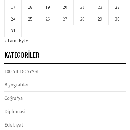
17
18
19
20
21
22
23
24
25
26
27
28
29
30
31
« Tem
Eyl »
KATEGORILER
100. YIL DOSYASI
Biyografiler
Coğrafya
Diplomasi
Edebiyat