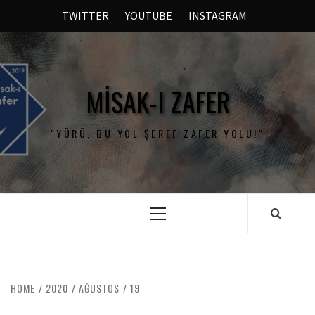
TWITTER
YOUTUBE
INSTAGRAM
MISAK-I ZAFER
"YÜRÜ, BU YOL ŞEREF ZAFER YOLU!"
HOME
2020
AĞUSTOS
19