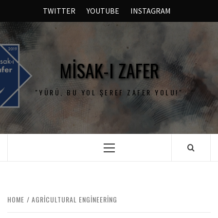
TWITTER
YOUTUBE
INSTAGRAM
MISAK-I ZAFER
"YÜRÜ, BU YOL ŞEREF ZAFER YOLU!"
HOME
AGRICULTURAL ENGINEERING