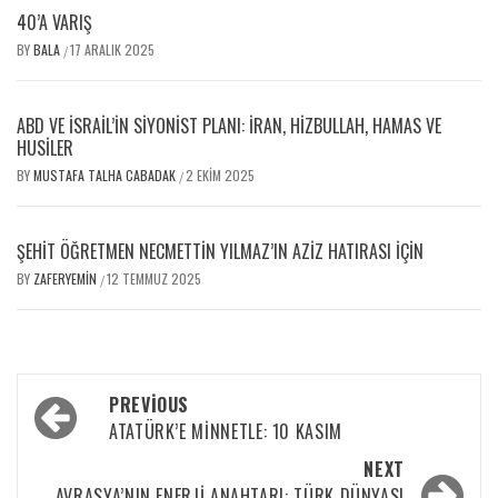
40’A VARIŞ
BY
BALA
17 ARALIK 2025
/
ABD VE İSRAIL’IN SIYONIST PLANI: İRAN, HIZBULLAH, HAMAS VE
HUSILER
BY
MUSTAFA TALHA CABADAK
2 EKIM 2025
/
ŞEHİT ÖĞRETMEN NECMETTİN YILMAZ’IN AZİZ HATIRASI İÇİN
BY
ZAFERYEMIN
12 TEMMUZ 2025
/
PREVIOUS
ATATÜRK’E MINNETLE: 10 KASIM
NEXT
AVRASYA’NIN ENERJİ ANAHTARI: TÜRK DÜNYASI