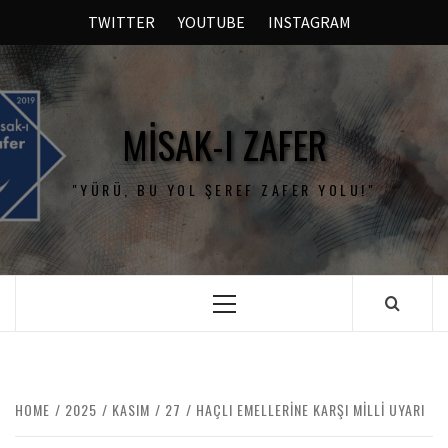
TWITTER
YOUTUBE
INSTAGRAM
MISAK-I ZAFER
"YÜRÜ, BU YOL ŞEREF ZAFER YOLU!"
HOME
2025
KASIM
27
HAÇLI EMELLERİNE KARŞI MİLLİ UYARI