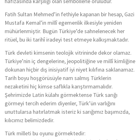
hafızasında karşılığı olan sembollerle örülüdür.
Fatih Sultan Mehmed’in fethiyle kapanan bir hesap, Gazi
Mustafa Kemal’in millî egemenlik ilkesiyle yeniden
mühürlenmiştir. Bugün Türkiye’de sahnelenecek her
ritüel, bu iki tarihî iradeyi test etmeye kalkışmaktadır.
Türk devleti kimsenin teolojik vitrininde dekor olamaz.
Türkiye’nin iç dengelerine, jeopolitiğine ve millî kimliğine
dokunan hiçbir dış inisiyatif iyi niyet kılıfına saklanamaz.
Tarih boyu hoşgörüsüyle nam salmış Türklerin
nezaketini hiç kimse saflıkla karıştırmamalıdır.
Şehrimizde Latin külahı görmektense Türk sarığı
görmeyi tercih ederim diyenler, Türk’ün varlığını
unuttularsa hatırlatmak isteriz ki sarığımız başımızda,
kılıcımız belimizdedir.
Türk milleti bu oyunu görmektedir: