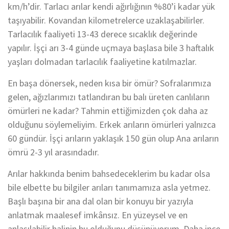
km/h’dir. Tarlacı arılar kendi ağırlığının %80’i kadar yük
taşıyabilir. Kovandan kilometrelerce uzaklaşabilirler.
Tarlacılık faaliyeti 13-43 derece sıcaklık değerinde
yapılır. İşçi arı 3-4 günde uçmaya başlasa bile 3 haftalık
yaşları dolmadan tarlacılık faaliyetine katılmazlar.
En başa dönersek, neden kısa bir ömür? Sofralarımıza
gelen, ağızlarımızı tatlandıran bu balı üreten canlıların
ömürleri ne kadar? Tahmin ettiğimizden çok daha az
olduğunu söylemeliyim. Erkek arıların ömürleri yalnızca
60 gündür. İşçi arıların yaklaşık 150 gün olup Ana arıların
ömrü 2-3 yıl arasındadır.
Arılar hakkında benim bahsedeceklerim bu kadar olsa
bile elbette bu bilgiler arıları tanımamıza asla yetmez.
Başlı başına bir ana dal olan bir konuyu bir yazıyla
anlatmak maalesef imkânsız. En yüzeysel ve en
anlaşılabilir halinin bu olduğunu düşünüyorum. Daha ince