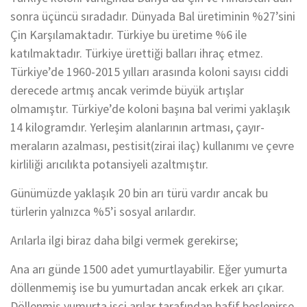
sonra üçüncü sıradadır. Dünyada Bal üretiminin %27’sini
Çin Karşılamaktadır. Türkiye bu üretime %6 ile
katılmaktadır. Türkiye ürettiği balları ihraç etmez.
Türkiye’de 1960-2015 yılları arasında koloni sayısı ciddi
derecede artmış ancak verimde büyük artışlar
olmamıştır. Türkiye’de koloni başına bal verimi yaklaşık
14 kilogramdır. Yerleşim alanlarının artması, çayır-
meraların azalması, pestisit(zirai ilaç) kullanımı ve çevre
kirliliği arıcılıkta potansiyeli azaltmıştır.
Günümüzde yaklaşık 20 bin arı türü vardır ancak bu
türlerin yalnızca %5’i sosyal arılardır.
Arılarla ilgi biraz daha bilgi vermek gerekirse;
Ana arı günde 1500 adet yumurtlayabilir. Eğer yumurta
döllenmemiş ise bu yumurtadan ancak erkek arı çıkar.
Döllenmiş yumurta işçi arılar tarafından hafif beslenirse