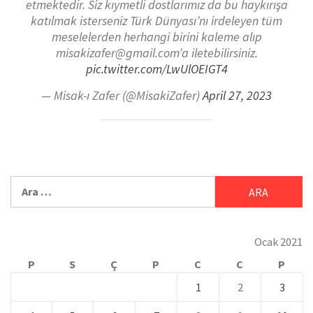
etmektedir. Siz kıymetli dostlarımız da bu haykırışa
katılmak isterseniz Türk Dünyası’nı irdeleyen tüm
meselelerden herhangi birini kaleme alıp
misakizafer@gmail.com’a iletebilirsiniz.
pic.twitter.com/LwUlOEIGT4
— Misak-ı Zafer (@MisakiZafer)
April 27, 2023
Ocak 2021
P
S
Ç
P
C
C
P
1
2
3