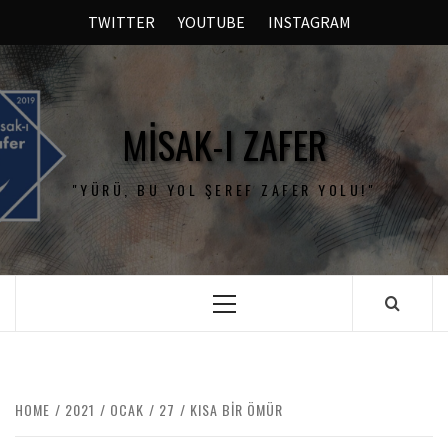
TWITTER
YOUTUBE
INSTAGRAM
MISAK-I ZAFER
"YÜRÜ, BU YOL ŞEREF ZAFER YOLU!"
HOME
2021
OCAK
27
KISA BIR ÖMÜR