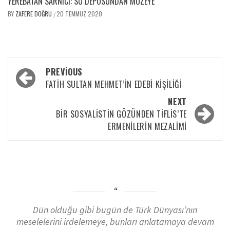
YEREBATAN SARNICI: SU DEPOSUNDAN MÜZEYE
BY
ZAFERE DOĞRU
20 TEMMUZ 2020
/
PREVIOUS
FATIH SULTAN MEHMET’IN EDEBI KIŞILIĞI
NEXT
BIR SOSYALISTIN GÖZÜNDEN TIFLIS’TE
ERMENILERIN MEZALIMI
Dün olduğu gibi bugün de Türk Dünyası’nın
meselelerini irdelemeye, bunları anlatamaya devam