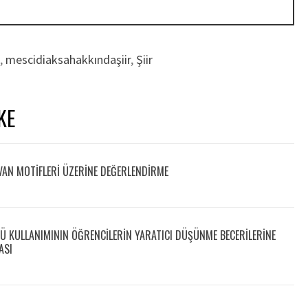
,
mescidiaksahakkındaşiir
,
Şiir
KE
AN MOTİFLERİ ÜZERİNE DEĞERLENDİRME
KÜ KULLANIMININ ÖĞRENCILERIN YARATICI DÜŞÜNME BECERILERINE
ASI