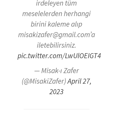
irdeleyen tüm
meselelerden herhangi
birini kaleme alıp
misakizafer@gmail.com’a
iletebilirsiniz.
pic.twitter.com/LwUlOEIGT4
— Misak-ı Zafer
(@MisakiZafer)
April 27,
2023