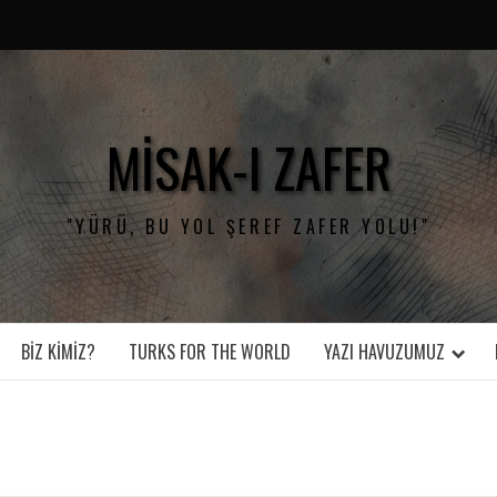
MISAK-I ZAFER
"YÜRÜ, BU YOL ŞEREF ZAFER YOLU!"
BIZ KIMIZ?
TURKS FOR THE WORLD
YAZI HAVUZUMUZ