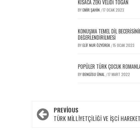
KISACA ZEKİ VELİDİ TOGAN
BY
EMIR ŞAHIN
17 OCAK 2023
/
KONUŞMA TEMEL DIL BECERISININ
DEĞERLENDIRILMESI
BY
ELIF NUR ÖZYÜREK
15 OCAK 2023
/
POPÜLER TÜRK ÇOCUK ROMANLA
BY
BENGISU ÜNAL
17 MART 2022
/
PREVIOUS
TÜRK MILLIYETÇILIĞI VE İŞCI HAREKET