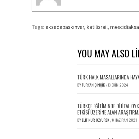
Tags:
aksadabaskınvar
,
katilisrail
,
mescidiaksa
YOU MAY ALSO LI
TÜRK HALK MASALLARINDA HAYV
BY
FURKAN ÇINÇIK
13 EKIM 2024
/
TÜRKÇE EĞITIMINDE DIJITAL ÖY
ETKISI ÜZERINE ALAN ARAŞTIRM
BY
ELIF NUR ÖZYÜREK
8 HAZIRAN 2023
/