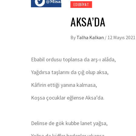
EDEBIYAT
AKSA’DA
By
Talha Kalkan
/
12 Mayıs 2021
Ebabil ordusu toplansa da arş-ı alâda,
Yağdırsa taşlarını da çığ olup aksa,
Kâfirin ettiği yanına kalmasa,
Koşsa çocuklar eğlense Aksa’da.
Delinse de gök kubbe lanet yağsa,
Yağsa da küffar bedenler yıkansa,