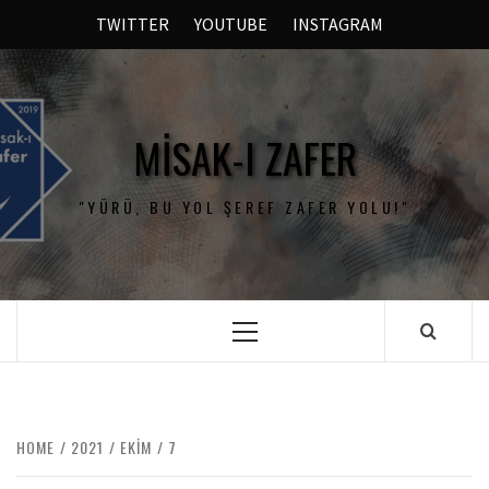
TWITTER
YOUTUBE
INSTAGRAM
MISAK-I ZAFER
"YÜRÜ, BU YOL ŞEREF ZAFER YOLU!"
HOME
2021
EKIM
7