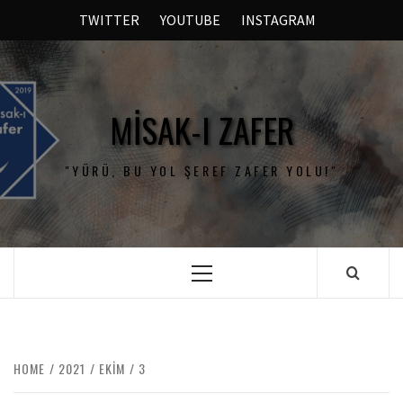
TWITTER
YOUTUBE
INSTAGRAM
MISAK-I ZAFER
"YÜRÜ, BU YOL ŞEREF ZAFER YOLU!"
HOME
2021
EKIM
3