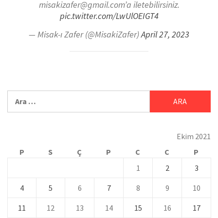
misakizafer@gmail.com’a iletebilirsiniz.
pic.twitter.com/LwUlOEIGT4
— Misak-ı Zafer (@MisakiZafer)
April 27, 2023
Ekim 2021
P
S
Ç
P
C
C
P
1
2
3
4
5
6
7
8
9
10
11
12
13
14
15
16
17