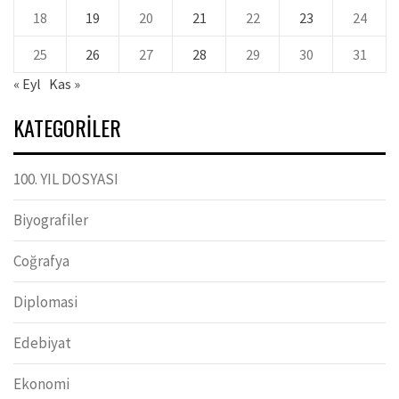
18
19
20
21
22
23
24
25
26
27
28
29
30
31
« Eyl
Kas »
KATEGORILER
100. YIL DOSYASI
Biyografiler
Coğrafya
Diplomasi
Edebiyat
Ekonomi