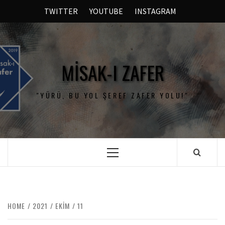
TWITTER
YOUTUBE
INSTAGRAM
MISAK-I ZAFER
"YÜRÜ, BU YOL ŞEREF ZAFER YOLU!"
HOME
2021
EKIM
11