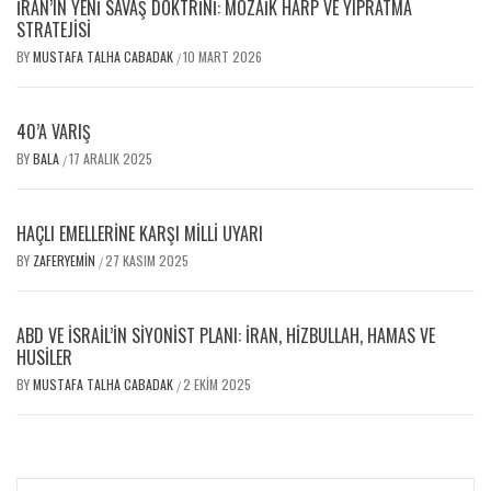
İRAN’IN YENI SAVAŞ DOKTRINI: MOZAIK HARP VE YIPRATMA
STRATEJISI
BY
MUSTAFA TALHA CABADAK
10 MART 2026
/
40’A VARIŞ
BY
BALA
17 ARALIK 2025
/
HAÇLI EMELLERİNE KARŞI MİLLİ UYARI
BY
ZAFERYEMIN
27 KASIM 2025
/
ABD VE İSRAIL’IN SIYONIST PLANI: İRAN, HIZBULLAH, HAMAS VE
HUSILER
BY
MUSTAFA TALHA CABADAK
2 EKIM 2025
/