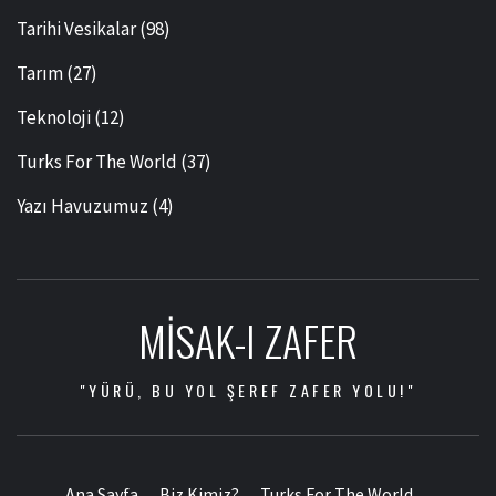
Tarihi Vesikalar
(98)
Tarım
(27)
Teknoloji
(12)
Turks For The World
(37)
Yazı Havuzumuz
(4)
MISAK-I ZAFER
"YÜRÜ, BU YOL ŞEREF ZAFER YOLU!"
Ana Sayfa
Biz Kimiz?
Turks For The World