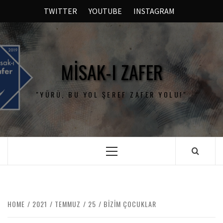
TWITTER
YOUTUBE
INSTAGRAM
MISAK-I ZAFER
"YÜRÜ, BU YOL ŞEREF ZAFER YOLU!"
HOME
2021
TEMMUZ
25
BIZIM ÇOCUKLAR