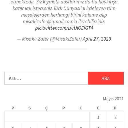
etmektedir. Siz kıymetli dostlarımız da bu haykırışa
katılmak isterseniz Türk Dünyası’nı irdeleyen tüm
meselelerden herhangi birini kaleme alıp
misakizafer@gmail.com’a iletebilirsiniz.
pic.twitter.com/LwUlOEIGT4
— Misak-ı Zafer (@MisakiZafer)
April 27, 2023
Mayıs 2021
P
S
Ç
P
C
C
P
1
2