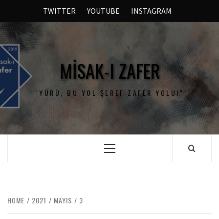
TWITTER
YOUTUBE
INSTAGRAM
MISAK-I ZAFER
"YÜRÜ, BU YOL ŞEREF ZAFER YOLU!"
HOME
2021
MAYIS
3