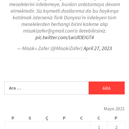
meselelerini irdelemeye, bunları anlatamaya devam
etmektedir. Siz kıymetli dostlarımız da bu haykırışa
katılmak isterseniz Türk Dünyası’nı irdeleyen tüm
meselelerden herhangi birini kaleme alıp
misakizafer@gmail.com’a iletebilirsiniz.
pic.twitter.com/LwUlOEIGT4
— Misak-ı Zafer (@MisakiZafer)
April 27, 2023
Mayıs 2021
P
S
Ç
P
C
C
P
1
2