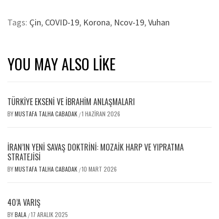
Tags:
Çin
,
COVID-19
,
Korona
,
Ncov-19
,
Vuhan
YOU MAY ALSO LIKE
TÜRKİYE EKSENİ VE İBRAHİM ANLAŞMALARI
BY
MUSTAFA TALHA CABADAK
1 HAZIRAN 2026
/
İRAN’IN YENI SAVAŞ DOKTRINI: MOZAIK HARP VE YIPRATMA
STRATEJISI
BY
MUSTAFA TALHA CABADAK
10 MART 2026
/
40’A VARIŞ
BY
BALA
17 ARALIK 2025
/