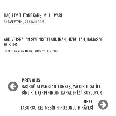
HAÇLI EMELLERİNE KARŞI MİLLİ UYARI
BY
ZAFERYEMIN
27 KASIM 2025
/
ABD VE İSRAIL’IN SIYONIST PLANI: İRAN, HIZBULLAH, HAMAS VE
HUSILER
BY
MUSTAFA TALHA CABADAK
2 EKIM 2025
/
PREVIOUS
BAŞBUĞ ALPARSLAN TÜRKEŞ, YALÇIN ÖCAL ILE
BIRLIKTE ÇIRPINIRDIN KARADENIZ’I SÖYLÜYOR
NEXT
TABURCU KELİMESİNİN HÜZÜNLÜ HİKÂYESİ