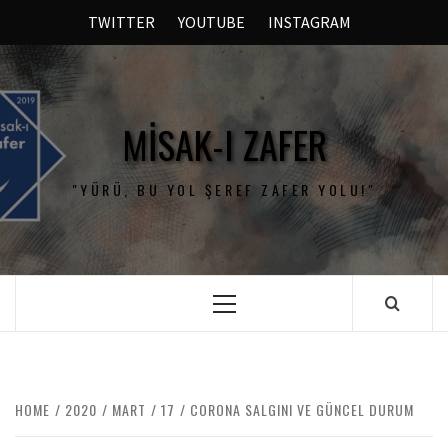
TWITTER
YOUTUBE
INSTAGRAM
MISAK-I ZAFER
"YÜRÜ, BU YOL ŞEREF ZAFER YOLU!"
HOME
2020
MART
17
CORONA SALGINI VE GÜNCEL DURUM