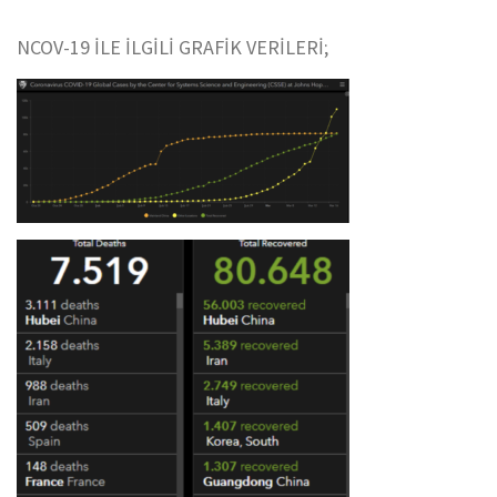
NCOV-19 İLE İLGİLİ GRAFİK VERİLERİ;