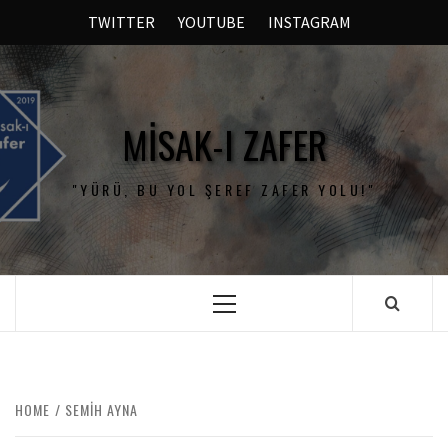
TWITTER
YOUTUBE
INSTAGRAM
MISAK-I ZAFER
"YÜRÜ, BU YOL ŞEREF ZAFER YOLU!"
HOME
SEMIH AYNA